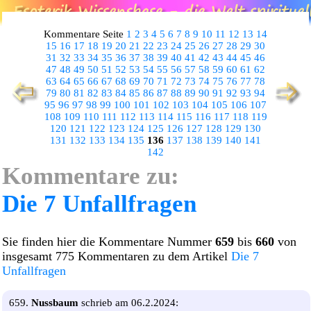
Kommentare Seite
1
2
3
4
5
6
7
8
9
10
11
12
13
14
15
16
17
18
19
20
21
22
23
24
25
26
27
28
29
30
31
32
33
34
35
36
37
38
39
40
41
42
43
44
45
46
47
48
49
50
51
52
53
54
55
56
57
58
59
60
61
62
63
64
65
66
67
68
69
70
71
72
73
74
75
76
77
78
79
80
81
82
83
84
85
86
87
88
89
90
91
92
93
94
95
96
97
98
99
100
101
102
103
104
105
106
107
108
109
110
111
112
113
114
115
116
117
118
119
120
121
122
123
124
125
126
127
128
129
130
131
132
133
134
135
136
137
138
139
140
141
142
Kommentare zu:
Die 7 Unfallfragen
Sie finden hier die Kommentare Nummer
659
bis
660
von
insgesamt 775 Kommentaren zu dem Artikel
Die 7
Unfallfragen
659.
Nussbaum
schrieb am 06.2.2024: