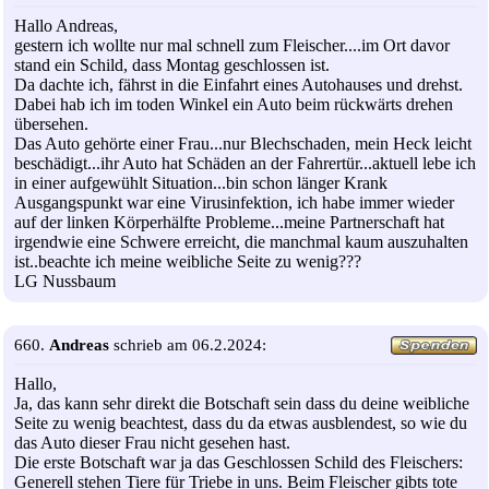
Hallo Andreas,
gestern ich wollte nur mal schnell zum Fleischer....im Ort davor
stand ein Schild, dass Montag geschlossen ist.
Da dachte ich, fährst in die Einfahrt eines Autohauses und drehst.
Dabei hab ich im toden Winkel ein Auto beim rückwärts drehen
übersehen.
Das Auto gehörte einer Frau...nur Blechschaden, mein Heck leicht
beschädigt...ihr Auto hat Schäden an der Fahrertür...aktuell lebe ich
in einer aufgewühlt Situation...bin schon länger Krank
Ausgangspunkt war eine Virusinfektion, ich habe immer wieder
auf der linken Körperhälfte Probleme...meine Partnerschaft hat
irgendwie eine Schwere erreicht, die manchmal kaum auszuhalten
ist..beachte ich meine weibliche Seite zu wenig???
LG Nussbaum
660.
Andreas
schrieb am 06.2.2024:
Hallo,
Ja, das kann sehr direkt die Botschaft sein dass du deine weibliche
Seite zu wenig beachtest, dass du da etwas ausblendest, so wie du
das Auto dieser Frau nicht gesehen hast.
Die erste Botschaft war ja das Geschlossen Schild des Fleischers:
Generell stehen Tiere für Triebe in uns. Beim Fleischer gibts tote