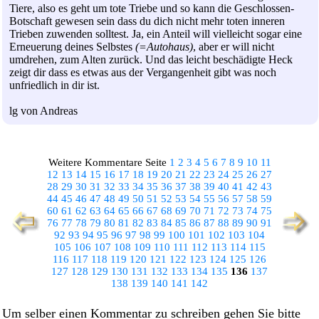
Tiere, also es geht um tote Triebe und so kann die Geschlossen-
Botschaft gewesen sein dass du dich nicht mehr toten inneren
Trieben zuwenden solltest. Ja, ein Anteil will vielleicht sogar eine
Erneuerung deines Selbstes
(=Autohaus)
, aber er will nicht
umdrehen, zum Alten zurück. Und das leicht beschädigte Heck
zeigt dir dass es etwas aus der Vergangenheit gibt was noch
unfriedlich in dir ist.
lg von Andreas
Weitere Kommentare Seite
1
2
3
4
5
6
7
8
9
10
11
12
13
14
15
16
17
18
19
20
21
22
23
24
25
26
27
28
29
30
31
32
33
34
35
36
37
38
39
40
41
42
43
44
45
46
47
48
49
50
51
52
53
54
55
56
57
58
59
60
61
62
63
64
65
66
67
68
69
70
71
72
73
74
75
76
77
78
79
80
81
82
83
84
85
86
87
88
89
90
91
92
93
94
95
96
97
98
99
100
101
102
103
104
105
106
107
108
109
110
111
112
113
114
115
116
117
118
119
120
121
122
123
124
125
126
127
128
129
130
131
132
133
134
135
136
137
138
139
140
141
142
Um selber einen Kommentar zu schreiben gehen Sie bitte