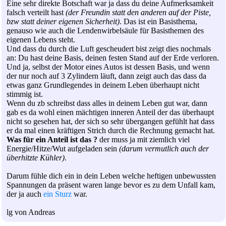
Eine sehr direkte Botschaft war ja dass du deine Aufmerksamkeit
falsch verteilt hast
(der Freundin statt den anderen auf der Piste,
bzw statt deiner eigenen Sicherheit)
. Das ist ein Basisthema,
genauso wie auch die Lendenwirbelsäule für Basisthemen des
eigenen Lebens steht.
Und dass du durch die Luft gescheudert bist zeigt dies nochmals
an: Du hast deine Basis, deinen festen Stand auf der Erde verloren.
Und ja, selbst der Motor eines Autos ist dessen Basis, und wenn
der nur noch auf 3 Zylindern läuft, dann zeigt auch das dass da
etwas ganz Grundlegendes in deinem Leben überhaupt nicht
stimmig ist.
Wenn du zb schreibst dass alles in deinem Leben gut war, dann
gab es da wohl einen mächtigen inneren Anteil der das überhaupt
nicht so gesehen hat, der sich so sehr übergangen gefühlt hat dass
er da mal einen kräftigen Strich durch die Rechnung gemacht hat.
Was für ein Anteil ist das ?
der muss ja mit ziemlich viel
Energie/Hitze/Wut aufgeladen sein
(darum vermutlich auch der
überhitzte Kühler)
.
Darum fühle dich ein in dein Leben welche heftigen unbewussten
Spannungen da präsent waren lange bevor es zu dem Unfall kam,
der ja auch
ein Sturz
war.
lg von Andreas