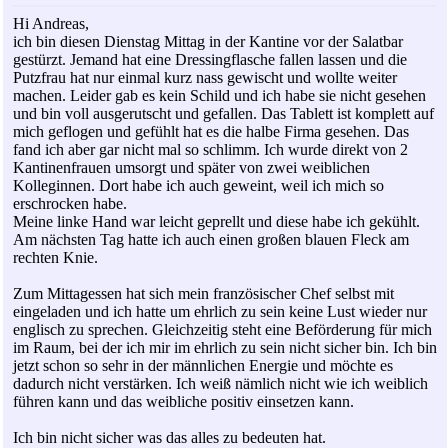
Hi Andreas,
ich bin diesen Dienstag Mittag in der Kantine vor der Salatbar
gestürzt. Jemand hat eine Dressingflasche fallen lassen und die
Putzfrau hat nur einmal kurz nass gewischt und wollte weiter
machen. Leider gab es kein Schild und ich habe sie nicht gesehen
und bin voll ausgerutscht und gefallen. Das Tablett ist komplett auf
mich geflogen und gefühlt hat es die halbe Firma gesehen. Das
fand ich aber gar nicht mal so schlimm. Ich wurde direkt von 2
Kantinenfrauen umsorgt und später von zwei weiblichen
Kolleginnen. Dort habe ich auch geweint, weil ich mich so
erschrocken habe.
Meine linke Hand war leicht geprellt und diese habe ich gekühlt.
Am nächsten Tag hatte ich auch einen großen blauen Fleck am
rechten Knie.
Zum Mittagessen hat sich mein französischer Chef selbst mit
eingeladen und ich hatte um ehrlich zu sein keine Lust wieder nur
englisch zu sprechen. Gleichzeitig steht eine Beförderung für mich
im Raum, bei der ich mir im ehrlich zu sein nicht sicher bin. Ich bin
jetzt schon so sehr in der männlichen Energie und möchte es
dadurch nicht verstärken. Ich weiß nämlich nicht wie ich weiblich
führen kann und das weibliche positiv einsetzen kann.
Ich bin nicht sicher was das alles zu bedeuten hat.