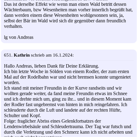
Das ist derselbe Effekt wie wenn man einen Wald betritt dessen
Wächterbaum, bzw Wesenheiten man vorher innerlich begrüßt hat,
dann werden einem diese Wesenheiten wohlgesonnen sein, ja,
selbst der Bär im Wald wird sich dir gegenüber dann freundlich
verhalten.
lg von Andreas
651.
Kathrin
schrieb am 16.1.2024:
Hallo Andreas, lieben Dank für Deine Erklärung.
Ich bin letzte Woche in Sölden von einem Rodler, der zum ersten
Mal auf der Rodelbahn war und nicht bremsen konnte umgenietet
worden.
Ich stand mit meiner Freundin in der Kurve randseits und wir
wollten gerade weiter, da fand meine Freundin etwas im Schnee
und ich drehte mich um, ging zu ihr... und in diesem Moment kam
der Rodler fast ungebremst von hinten in mich reingefahren. Ich
schleuderte durch die Luft und landete auf der rechten Hüfte,
Schulter und Kopf.
Folge: fraglicher Abriss eines Gelenkfortsatzes der
Lendenwirbelsäule und Schleudertrauma. Der Tag war futsch und
durch die Verletzung und den Schmerz kann ich nicht arbeiten und