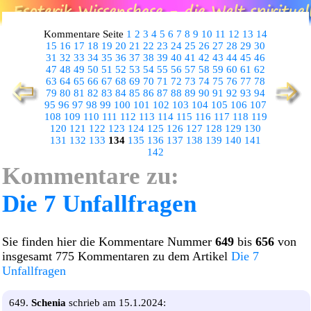
Kommentare Seite
1
2
3
4
5
6
7
8
9
10
11
12
13
14
15
16
17
18
19
20
21
22
23
24
25
26
27
28
29
30
31
32
33
34
35
36
37
38
39
40
41
42
43
44
45
46
47
48
49
50
51
52
53
54
55
56
57
58
59
60
61
62
63
64
65
66
67
68
69
70
71
72
73
74
75
76
77
78
79
80
81
82
83
84
85
86
87
88
89
90
91
92
93
94
95
96
97
98
99
100
101
102
103
104
105
106
107
108
109
110
111
112
113
114
115
116
117
118
119
120
121
122
123
124
125
126
127
128
129
130
131
132
133
134
135
136
137
138
139
140
141
142
Kommentare zu:
Die 7 Unfallfragen
Sie finden hier die Kommentare Nummer
649
bis
656
von
insgesamt 775 Kommentaren zu dem Artikel
Die 7
Unfallfragen
649.
Schenia
schrieb am 15.1.2024: