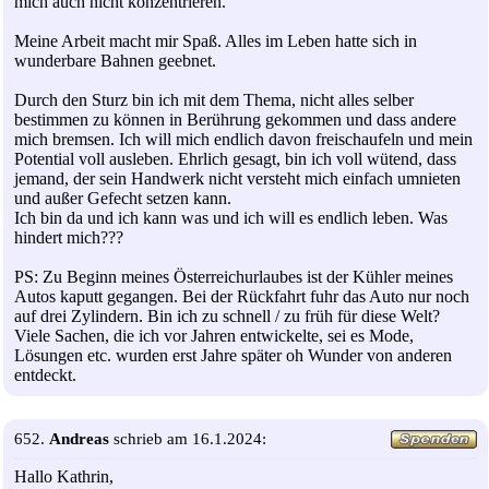
mich auch nicht konzentrieren.
Meine Arbeit macht mir Spaß. Alles im Leben hatte sich in
wunderbare Bahnen geebnet.
Durch den Sturz bin ich mit dem Thema, nicht alles selber
bestimmen zu können in Berührung gekommen und dass andere
mich bremsen. Ich will mich endlich davon freischaufeln und mein
Potential voll ausleben. Ehrlich gesagt, bin ich voll wütend, dass
jemand, der sein Handwerk nicht versteht mich einfach umnieten
und außer Gefecht setzen kann.
Ich bin da und ich kann was und ich will es endlich leben. Was
hindert mich???
PS: Zu Beginn meines Österreichurlaubes ist der Kühler meines
Autos kaputt gegangen. Bei der Rückfahrt fuhr das Auto nur noch
auf drei Zylindern. Bin ich zu schnell / zu früh für diese Welt?
Viele Sachen, die ich vor Jahren entwickelte, sei es Mode,
Lösungen etc. wurden erst Jahre später oh Wunder von anderen
entdeckt.
652.
Andreas
schrieb am 16.1.2024:
Hallo Kathrin,