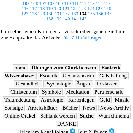
105
106
107
108
109
110
111
112
113
114
115
116
117
118
119
120
121
122
123
124
125
126
127
128
129
130
131
132
133
134
135
136
137
138
139
140
141
142
Um selber einen Kommentar zu schreiben gehen Sie bitte
zur Hauptseite des Artikels:
Die 7 Unfallfragen
.
home
Übungen zum Glücklichsein
Esoterik
Wissensbase:
Esoterik
Gedankenkraft
Geistheilung
Gesundheit
Psychologie
Ängste
Loslassen
Christentum
Symbole
Meditation
Partnerschaft
Traumdeutung
Astrologie
Kartenlegen
Geld
Musik
Sonstige
Arbeitsblätter
Bücher
News
News-Archiv
Online-Orakel
Schlank werden
Suche
Wunschthema
DANKE
Telegram Kanal folgen
auf X folgen