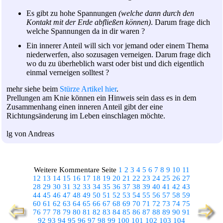
Es gibt zu hohe Spannungen
(welche dann durch den
Kontakt mit der Erde abfließen können)
. Darum frage dich
welche Spannungen da in dir waren ?
Ein innerer Anteil will sich vor jemand oder einem Thema
niederwerfen, also sozusagen verneigen. Darum frage dich
wo du zu überheblich warst oder bist und dich eigentlich
einmal verneigen solltest ?
mehr siehe beim
Stürze Artikel hier
.
Prellungen am Knie können ein Hinweis sein dass es in dem
Zusammenhang einen inneren Anteil gibt der eine
Richtungsänderung im Leben einschlagen möchte.
lg von Andreas
Weitere Kommentare Seite
1
2
3
4
5
6
7
8
9
10
11
12
13
14
15
16
17
18
19
20
21
22
23
24
25
26
27
28
29
30
31
32
33
34
35
36
37
38
39
40
41
42
43
44
45
46
47
48
49
50
51
52
53
54
55
56
57
58
59
60
61
62
63
64
65
66
67
68
69
70
71
72
73
74
75
76
77
78
79
80
81
82
83
84
85
86
87
88
89
90
91
92
93
94
95
96
97
98
99
100
101
102
103
104