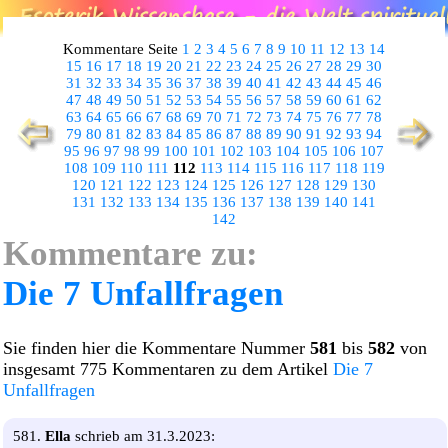
Kommentare Seite
1
2
3
4
5
6
7
8
9
10
11
12
13
14
15
16
17
18
19
20
21
22
23
24
25
26
27
28
29
30
31
32
33
34
35
36
37
38
39
40
41
42
43
44
45
46
47
48
49
50
51
52
53
54
55
56
57
58
59
60
61
62
63
64
65
66
67
68
69
70
71
72
73
74
75
76
77
78
79
80
81
82
83
84
85
86
87
88
89
90
91
92
93
94
95
96
97
98
99
100
101
102
103
104
105
106
107
108
109
110
111
112
113
114
115
116
117
118
119
120
121
122
123
124
125
126
127
128
129
130
131
132
133
134
135
136
137
138
139
140
141
142
Kommentare zu:
Die 7 Unfallfragen
Sie finden hier die Kommentare Nummer
581
bis
582
von
insgesamt 775 Kommentaren zu dem Artikel
Die 7
Unfallfragen
581.
Ella
schrieb am 31.3.2023: