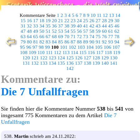
Kommentare Seite
1
2
3
4
5
6
7
8
9
10
11
12
13
14
15
16
17
18
19
20
21
22
23
24
25
26
27
28
29
30
31
32
33
34
35
36
37
38
39
40
41
42
43
44
45
46
47
48
49
50
51
52
53
54
55
56
57
58
59
60
61
62
63
64
65
66
67
68
69
70
71
72
73
74
75
76
77
78
79
80
81
82
83
84
85
86
87
88
89
90
91
92
93
94
95
96
97
98
99
100
101
102
103
104
105
106
107
108
109
110
111
112
113
114
115
116
117
118
119
120
121
122
123
124
125
126
127
128
129
130
131
132
133
134
135
136
137
138
139
140
141
142
Kommentare zu:
Die 7 Unfallfragen
Sie finden hier die Kommentare Nummer
538
bis
541
von
insgesamt 775 Kommentaren zu dem Artikel
Die 7
Unfallfragen
538.
Martin
schrieb am 24.11.2022: