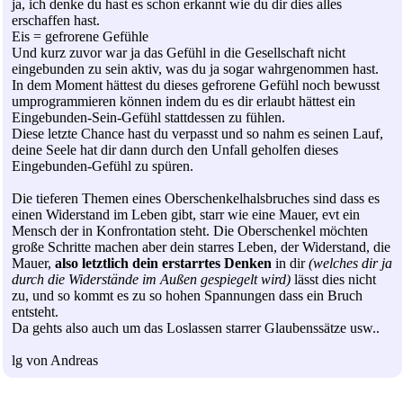
ja, ich denke du hast es schon erkannt wie du dir dies alles
erschaffen hast.
Eis = gefrorene Gefühle
Und kurz zuvor war ja das Gefühl in die Gesellschaft nicht
eingebunden zu sein aktiv, was du ja sogar wahrgenommen hast.
In dem Moment hättest du dieses gefrorene Gefühl noch bewusst
umprogrammieren können indem du es dir erlaubt hättest ein
Eingebunden-Sein-Gefühl stattdessen zu fühlen.
Diese letzte Chance hast du verpasst und so nahm es seinen Lauf,
deine Seele hat dir dann durch den Unfall geholfen dieses
Eingebunden-Gefühl zu spüren.
Die tieferen Themen eines Oberschenkelhalsbruches sind dass es
einen Widerstand im Leben gibt, starr wie eine Mauer, evt ein
Mensch der in Konfrontation steht. Die Oberschenkel möchten
große Schritte machen aber dein starres Leben, der Widerstand, die
Mauer,
also letztlich dein erstarrtes Denken
in dir
(welches dir ja
durch die Widerstände im Außen gespiegelt wird)
lässt dies nicht
zu, und so kommt es zu so hohen Spannungen dass ein Bruch
entsteht.
Da gehts also auch um das Loslassen starrer Glaubenssätze usw..
lg von Andreas