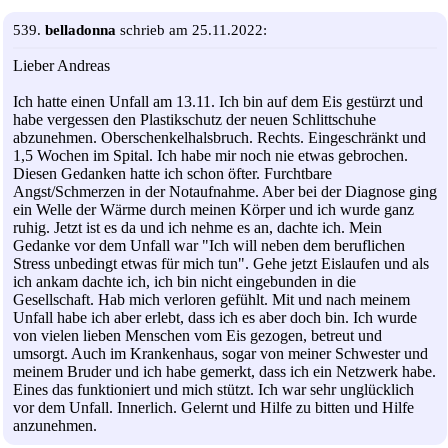
539.
belladonna
schrieb am 25.11.2022:
Lieber Andreas
Ich hatte einen Unfall am 13.11. Ich bin auf dem Eis gestürzt und
habe vergessen den Plastikschutz der neuen Schlittschuhe
abzunehmen. Oberschenkelhalsbruch. Rechts. Eingeschränkt und
1,5 Wochen im Spital. Ich habe mir noch nie etwas gebrochen.
Diesen Gedanken hatte ich schon öfter. Furchtbare
Angst/Schmerzen in der Notaufnahme. Aber bei der Diagnose ging
ein Welle der Wärme durch meinen Körper und ich wurde ganz
ruhig. Jetzt ist es da und ich nehme es an, dachte ich. Mein
Gedanke vor dem Unfall war "Ich will neben dem beruflichen
Stress unbedingt etwas für mich tun". Gehe jetzt Eislaufen und als
ich ankam dachte ich, ich bin nicht eingebunden in die
Gesellschaft. Hab mich verloren gefühlt. Mit und nach meinem
Unfall habe ich aber erlebt, dass ich es aber doch bin. Ich wurde
von vielen lieben Menschen vom Eis gezogen, betreut und
umsorgt. Auch im Krankenhaus, sogar von meiner Schwester und
meinem Bruder und ich habe gemerkt, dass ich ein Netzwerk habe.
Eines das funktioniert und mich stützt. Ich war sehr unglücklich
vor dem Unfall. Innerlich. Gelernt und Hilfe zu bitten und Hilfe
anzunehmen.