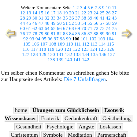
Weitere Kommentare Seite
1
2
3
4
5
6
7
8
9
10
11
12
13
14
15
16
17
18
19
20
21
22
23
24
25
26
27
28
29
30
31
32
33
34
35
36
37
38
39
40
41
42
43
44
45
46
47
48
49
50
51
52
53
54
55
56
57
58
59
60
61
62
63
64
65
66
67
68
69
70
71
72
73
74
75
76
77
78
79
80
81
82
83
84
85
86
87
88
89
90
91
92
93
94
95
96
97
98
99
100
101
102
103
104
105
106
107
108
109
110
111
112
113
114
115
116
117
118
119
120
121
122
123
124
125
126
127
128
129
130
131
132
133
134
135
136
137
138
139
140
141
142
Um selber einen Kommentar zu schreiben gehen Sie bitte
zur Hauptseite des Artikels:
Die 7 Unfallfragen
.
home
Übungen zum Glücklichsein
Esoterik
Wissensbase:
Esoterik
Gedankenkraft
Geistheilung
Gesundheit
Psychologie
Ängste
Loslassen
Christentum
Symbole
Meditation
Partnerschaft