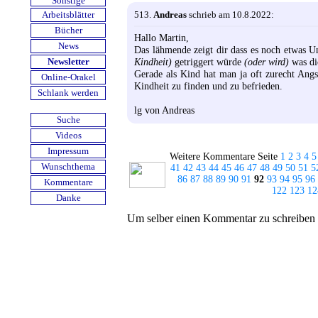
Sonstige
513.
Andreas
schrieb am 10.8.2022:
Arbeits­blätter
Bücher
Hallo Martin,
News
Das lähmende zeigt dir dass es noch etwas Une
Kindheit)
getriggert würde
(oder wird)
was di
Newsletter
Gerade als Kind hat man ja oft zurecht Angs
Online-Orakel
Kindheit zu finden und zu befrieden.
Schlank werden
lg von Andreas
Suche
Videos
Impressum
Weitere Kommentare Seite
1
2
3
4
5
Wunschthema
41
42
43
44
45
46
47
48
49
50
51
5
86
87
88
89
90
91
92
93
94
95
96
Kommentare
122
123
12
Danke
Um selber einen Kommentar zu schreiben ge