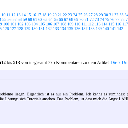
9
10
11
12
13
14
15
16
17
18
19
20
21
22
23
24
25
26
27
28
29
30
31
32
33
3
4
55
56
57
58
59
60
61
62
63
64
65
66
67
68
69
70
71
72
73
74
75
76
77
78
7
9
100
101
102
103
104
105
106
107
108
109
110
111
112
113
114
115
116
117
5
126
127
128
129
130
131
132
133
134
135
136
137
138
139
140
141
142
512
bis
513
von insgesamt 775 Kommentaren zu dem Artikel
Die 7 Unf
obleme liegen. Eigentlich ist es nur ein Problem. Ich kenne es zumindest 
 die Lösung: sich Tutorials ansehen. Das Problem, ist dass mich die Angst LÄ