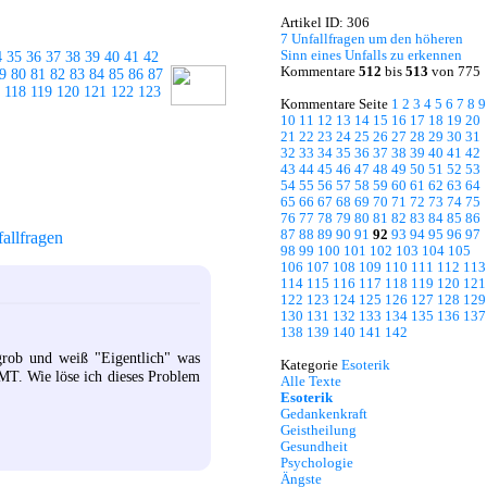
Artikel ID: 306
7 Unfallfragen um den höheren
Sinn eines Unfalls zu erkennen
4
35
36
37
38
39
40
41
42
Kommentare
512
bis
513
von 775
9
80
81
82
83
84
85
86
87
118
119
120
121
122
123
Kommentare Seite
1
2
3
4
5
6
7
8
9
10
11
12
13
14
15
16
17
18
19
20
21
22
23
24
25
26
27
28
29
30
31
32
33
34
35
36
37
38
39
40
41
42
43
44
45
46
47
48
49
50
51
52
53
54
55
56
57
58
59
60
61
62
63
64
65
66
67
68
69
70
71
72
73
74
75
76
77
78
79
80
81
82
83
84
85
86
87
88
89
90
91
92
93
94
95
96
97
allfragen
98
99
100
101
102
103
104
105
106
107
108
109
110
111
112
113
114
115
116
117
118
119
120
121
122
123
124
125
126
127
128
129
130
131
132
133
134
135
136
137
138
139
140
141
142
grob und weiß "Eigentlich" was
Kategorie
Esoterik
HMT. Wie löse ich dieses Problem
Alle Texte
Esoterik
Gedankenkraft
Geistheilung
Gesundheit
Psychologie
Ängste