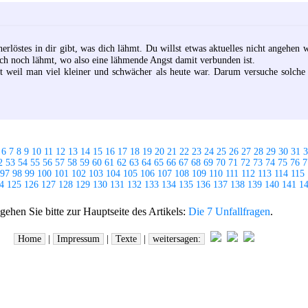
rlöstes in dir gibt, was dich lähmt. Du willst etwas aktuelles nicht angehen 
ch noch lähmt, wo also eine lähmende Angst damit verbunden ist.
t weil man viel kleiner und schwächer als heute war. Darum versuche solche
6
7
8
9
10
11
12
13
14
15
16
17
18
19
20
21
22
23
24
25
26
27
28
29
30
31
3
2
53
54
55
56
57
58
59
60
61
62
63
64
65
66
67
68
69
70
71
72
73
74
75
76
7
97
98
99
100
101
102
103
104
105
106
107
108
109
110
111
112
113
114
115
4
125
126
127
128
129
130
131
132
133
134
135
136
137
138
139
140
141
1
hen Sie bitte zur Hauptseite des Artikels:
Die 7 Unfallfragen
.
Home
|
Impressum
|
Texte
|
weitersagen: