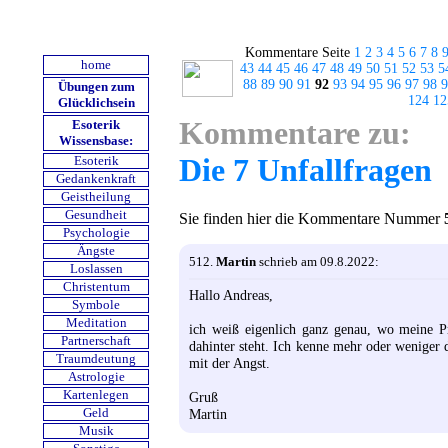
Kommentare Seite
1
2
3
4
5
6
7
8
home
43
44
45
46
47
48
49
50
51
52
53
5
88
89
90
91
92
93
94
95
96
97
98
9
Übungen zum
124
12
Glücklichsein
Kommentare zu:
Esoterik
Wissensbase:
Die 7 Unfallfragen
Esoterik
Gedankenkraft
Geistheilung
Gesundheit
Sie finden hier die Kommentare Nummer
Psychologie
Ängste
512.
Martin
schrieb am 09.8.2022:
Loslassen
Christentum
Hallo Andreas,
Symbole
Meditation
ich weiß eigenlich ganz genau, wo meine Pr
Partnerschaft
dahinter steht. Ich kenne mehr oder weniger
Traumdeutung
mit der Angst.
Astrologie
Kartenlegen
Gruß
Martin
Geld
Musik