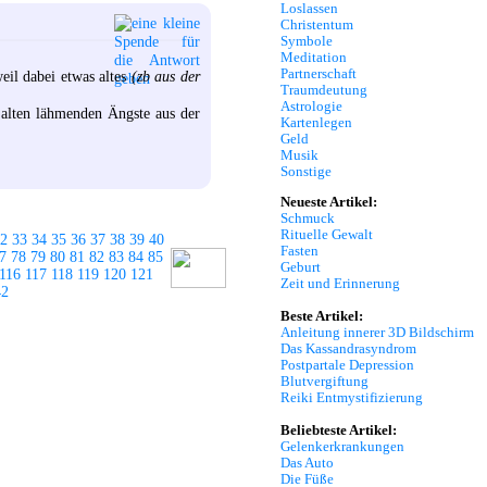
Loslassen
Christentum
Symbole
Meditation
Partnerschaft
weil dabei etwas altes
(zb aus der
Traumdeutung
Astrologie
 alten lähmenden Ängste aus der
Kartenlegen
Geld
Musik
Sonstige
Neueste Artikel:
Schmuck
Rituelle Gewalt
2
33
34
35
36
37
38
39
40
Fasten
7
78
79
80
81
82
83
84
85
Geburt
116
117
118
119
120
121
Zeit und Erinnerung
42
Beste Artikel:
Anleitung innerer 3D Bildschirm
Das Kassandrasyndrom
Postpartale Depression
Blutvergiftung
Reiki Entmystifizierung
Beliebteste Artikel:
Gelenkerkrankungen
Das Auto
Die Füße