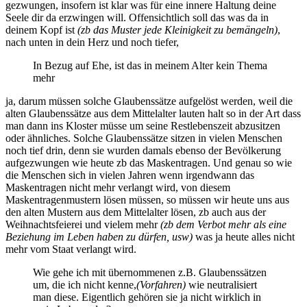
gezwungen, insofern ist klar was für eine innere Haltung deine
Seele dir da erzwingen will. Offensichtlich soll das was da in
deinem Kopf ist
(zb das Muster jede Kleinigkeit zu bemängeln)
,
nach unten in dein Herz und noch tiefer,
In Bezug auf Ehe, ist das in meinem Alter kein Thema
mehr
ja, darum müssen solche Glaubenssätze aufgelöst werden, weil die
alten Glaubenssätze aus dem Mittelalter lauten halt so in der Art dass
man dann ins Kloster müsse um seine Restlebenszeit abzusitzen
oder ähnliches. Solche Glaubenssätze sitzen in vielen Menschen
noch tief drin, denn sie wurden damals ebenso der Bevölkerung
aufgezwungen wie heute zb das Maskentragen. Und genau so wie
die Menschen sich in vielen Jahren wenn irgendwann das
Maskentragen nicht mehr verlangt wird, von diesem
Maskentragenmustern lösen müssen, so müssen wir heute uns aus
den alten Mustern aus dem Mittelalter lösen, zb auch aus der
Weihnachtsfeierei und vielem mehr
(zb dem Verbot mehr als eine
Beziehung im Leben haben zu dürfen, usw)
was ja heute alles nicht
mehr vom Staat verlangt wird.
Wie gehe ich mit übernommenen z.B. Glaubenssätzen
um, die ich nicht kenne,
(Vorfahren)
wie neutralisiert
man diese. Eigentlich gehören sie ja nicht wirklich in