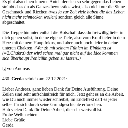
Es gibt also einen inneren Anteil der sich so sehr gegen das Leben
sträubt dass du als Ganzes bewusstlos wirst, also nicht nur die Sinne
Geschmack und Riechen
(was ja zur Zeit viele haben die das Leben
nicht mehr schmecken wollen)
sondern gleich alle Sinne
abgeschaltet.
Die Treppe hinunter enthält die Botschaft dass du freiwillig tiefer in
dich gehen sollst, in deine eigene Tiefe, also vom Kopf tiefer in dein
Herz mit deinem Hauptfokus, und aber auch noch tiefer in deine
unteren Chakren.
(Wer zb mit seinem Fühlen im Einklang ist
(=2.Chakra)
der wird schon mal gar nicht auf die Idee kommen
sich überhaupt Penicillin geben zu lassen..)
lg von Andreas
430.
Gerda
schrieb am 22.12.2021:
Lieber Andreas, ganz lieben Dank für Deine Ausführung. Deine
Zeilen sind sehr aufschlußreich für mich. Jetzt geht es an die Arbeit,
wie Du auch immer wieder schreibst, im Endeffekt darf es jeder
selber für sich durch seine Grundgeschichte erforschen.
Hab vielen Dank für Deine Arbeit, die sehr wertvoll ist.
Frohe Weihnachten.
Liebe Grüße
Gerda