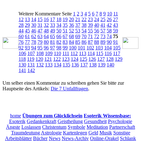
Weitere Kommentare Seite
1
2
3
4
5
6
7
8
9
10
11
12
13
14
15
16
17
18
19
20
21
22
23
24
25
26
27
28
29
30
31
32
33
34
35
36
37
38
39
40
41
42
43
44
45
46
47
48
49
50
51
52
53
54
55
56
57
58
59
60
61
62
63
64
65
66
67
68
69
70
71
72
73
74
75
76
77
78
79
80
81
82
83
84
85
86
87
88
89
90
91
92
93
94
95
96
97
98
99
100
101
102
103
104
105
106
107
108
109
110
111
112
113
114
115
116
117
118
119
120
121
122
123
124
125
126
127
128
129
130
131
132
133
134
135
136
137
138
139
140
141
142
Um selber einen Kommentar zu schreiben gehen Sie bitte zur
Hauptseite des Artikels:
Die 7 Unfallfragen
.
home
Übungen zum Glücklichsein
Esoterik Wissensbase:
Esoterik
Gedankenkraft
Geistheilung
Gesundheit
Psychologie
Ängste
Loslassen
Christentum
Symbole
Meditation
Partnerschaft
Traumdeutung
Astrologie
Kartenlegen
Geld
Musik
Sonstige
Arbeitsblätter
Bücher
News
News-Archiv
Online-Orakel
Schlank