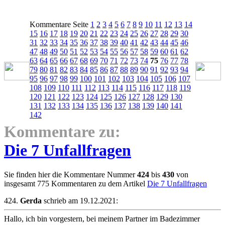
Kommentare Seite
1
2
3
4
5
6
7
8
9
10
11
12
13
14
15
16
17
18
19
20
21
22
23
24
25
26
27
28
29
30
31
32
33
34
35
36
37
38
39
40
41
42
43
44
45
46
47
48
49
50
51
52
53
54
55
56
57
58
59
60
61
62
63
64
65
66
67
68
69
70
71
72
73
74
75
76
77
78
79
80
81
82
83
84
85
86
87
88
89
90
91
92
93
94
95
96
97
98
99
100
101
102
103
104
105
106
107
108
109
110
111
112
113
114
115
116
117
118
119
120
121
122
123
124
125
126
127
128
129
130
131
132
133
134
135
136
137
138
139
140
141
142
Kommentare zu:
Die 7 Unfallfragen
Sie finden hier die Kommentare Nummer
424
bis
430
von
insgesamt 775 Kommentaren zu dem Artikel
Die 7 Unfallfragen
424.
Gerda
schrieb am 19.12.2021:
Hallo, ich bin vorgestern, bei meinem Partner im Badezimmer