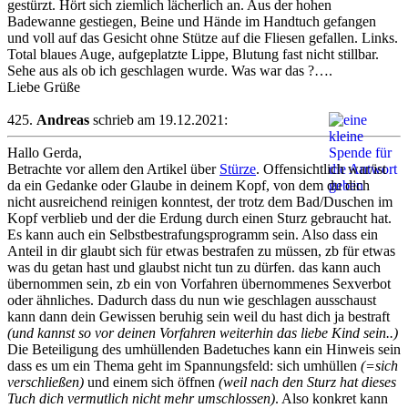
gestürzt. Hört sich ziemlich lächerlich an. Aus der hohen
Badewanne gestiegen, Beine und Hände im Handtuch gefangen
und voll auf das Gesicht ohne Stütze auf die Fliesen gefallen. Links.
Total blaues Auge, aufgeplatzte Lippe, Blutung fast nicht stillbar.
Sehe aus als ob ich geschlagen wurde. Was war das ?….
Liebe Grüße
425.
Andreas
schrieb am 19.12.2021:
Hallo Gerda,
Betrachte vor allem den Artikel über
Stürze
. Offensichtlich war/ist
da ein Gedanke oder Glaube in deinem Kopf, von dem du dich
nicht ausreichend reinigen konntest, der trotz dem Bad/Duschen im
Kopf verblieb und der die Erdung durch einen Sturz gebraucht hat.
Es kann auch ein Selbstbestrafungsprogramm sein. Also dass ein
Anteil in dir glaubt sich für etwas bestrafen zu müssen, zb für etwas
was du getan hast und glaubst nicht tun zu dürfen. das kann auch
übernommen sein, zb ein von Vorfahren übernommenes Sexverbot
oder ähnliches. Dadurch dass du nun wie geschlagen ausschaust
kann dann dein Gewissen beruhig sein weil du hast dich ja bestraft
(und kannst so vor deinen Vorfahren weiterhin das liebe Kind sein..)
Die Beteiligung des umhüllenden Badetuches kann ein Hinweis sein
dass es um ein Thema geht im Spannungsfeld: sich umhüllen
(=sich
verschließen)
und einem sich öffnen
(weil nach den Sturz hat dieses
Tuch dich vermutlich nicht mehr umschlossen)
. Also konkret kann