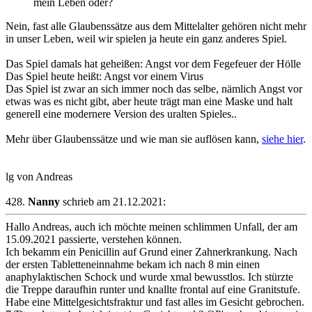
mein Leben oder?
Nein, fast alle Glaubenssätze aus dem Mittelalter gehören nicht mehr
in unser Leben, weil wir spielen ja heute ein ganz anderes Spiel.
Das Spiel damals hat geheißen: Angst vor dem Fegefeuer der Hölle
Das Spiel heute heißt: Angst vor einem Virus
Das Spiel ist zwar an sich immer noch das selbe, nämlich Angst vor
etwas was es nicht gibt, aber heute trägt man eine Maske und halt
generell eine modernere Version des uralten Spieles..
Mehr über Glaubenssätze und wie man sie auflösen kann,
siehe hier
.
lg von Andreas
428.
Nanny
schrieb am 21.12.2021:
Hallo Andreas, auch ich möchte meinen schlimmen Unfall, der am
15.09.2021 passierte, verstehen können.
Ich bekamm ein Penicillin auf Grund einer Zahnerkrankung. Nach
der ersten Tabletteneinnahme bekam ich nach 8 min einen
anaphylaktischen Schock und wurde xmal bewusstlos. Ich stürzte
die Treppe daraufhin runter und knallte frontal auf eine Granitstufe.
Habe eine Mittelgesichtsfraktur und fast alles im Gesicht gebrochen.