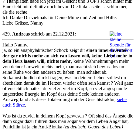
7 Titanplatten habe ich jetzt im Gesicht und 3 OP's schon hinter mir.
Eine steht mir definitiv noch bevor. Die linke aseite ist schlimmer,
als die rechte.
Ich Danke Dir vielmals für Deine Mühe und Zeit und Hilfe.
Liebe Grüsse, Nanny
429.
Andreas
schrieb am 22.12.2021:
Hallo Nanny,
ja, so ein anaphylaktischer Schock zeigt dir
einen inneren Anteil
der gar nichts mehr an sich ran lassen will, keine Liebe mehr in
dein Herz lassen will, nichts mehr
, keine Wahrnehmungen mehr
von deiner Umwelt, nichts mehr, man macht sich bewusstlos um
seine Ruhe vor den anderen zu haben, man schaltet ab.
So kannst du dich direkt fragen, was in deinem Leben solltest du
abschalten damit du im Herzen wieder offen sein kannst ? Weil ganz
offensichtlich hattest du viel zu viel im Kopf, so viel angespannte
ungeerdete Energie im Kopf dass deine Seele keinen anderen
Ausweg fand als diese Totalerdung mit der Gesichtsfraktur,
siehe
auch Stürze
.
Was ist da zuviel in deinem Kopf gewesen ? Oft sind das Ängste die
dann sogar dazu führen dass man sogar vor dem Leben Angst hat,
Penicillin ist ja ein Anti-Biotika
(zu deutsch: Gegen das Leben)