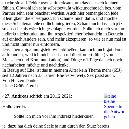
mache sie auf Fehler usw. aufmerksam, um dass sie sich kleiner
fühlen. Obwohl ich sehr selbstbewußt wirke,möchte ich bes. vom
Partner sehr, sehr beachtet werden. Auch hier bemängle ich jede
Kleinigkeit, die er verpasst. Ich schäme mich dafür, und möchte
diese Schattenanteile endlich integrieren, Scham auch dass ich jetzt
so aussehe als wäre ich geschlagen worden. Sollte ich mich vor ihm
indirekt niederknien und ihn respektierlicher behandeln in Betracht
auf einfach Anders sein, und mehr akzeptieren, so wie er nun mal ist
und nicht immer nur einfordern.
Das Thema Spannungsfeld will abfließen, kann ich mich gut damit
anfreunden, weil ich mich seelisch oft überfordert fühle ( von
Menschen und Kommunikation) und Dinge oft Tage danach noch
nacharbeiten möchte und nachdenke.
In Bezug auf Ehe, ist das in meinem Alter kein Thema mehr (65J),
seit 12 Jahren nach 33 Jahren Ehe verwitwet). Sex passt auch.
Von Herzen Danke
Liebe Grüße Gerda
427.
Andreas
schrieb am 20.12.2021:
Hallo Gerda,
Sollte ich mich vor ihm indirekt niederknien
ja, dazu hat dich deine Seele ja nun durch den Sturz bereits