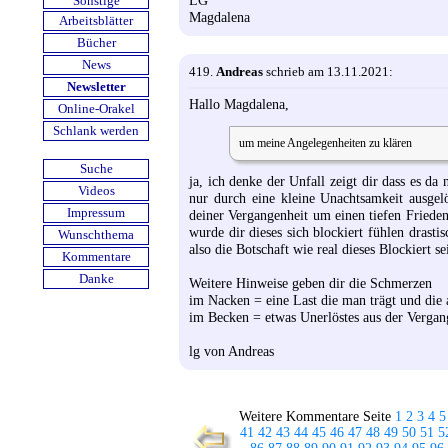
Sonstige
Magdalena
Arbeits­blätter
Bücher
News
419.
Andreas
schrieb am 13.11.2021:
Newsletter
Hallo Magdalena,
Online-Orakel
Schlank werden
um meine Angelegenheiten zu klären
Suche
ja, ich denke der Unfall zeigt dir dass es d
Videos
nur durch eine kleine Unachtsamkeit ausgel
Impressum
deiner Vergangenheit um einen tiefen Frieden
wurde dir dieses sich blockiert fühlen drasti
Wunschthema
also die Botschaft wie real dieses Blockiert sei
Kommentare
Danke
Weitere Hinweise geben dir die Schmerzen
im Nacken = eine Last die man trägt und die 
im Becken = etwas Unerlöstes aus der Vergan
lg von Andreas
Weitere Kommentare Seite
1
2
3
4
5
41
42
43
44
45
46
47
48
49
50
51
5