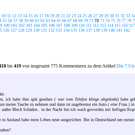
9
10
11
12
13
14
15
16
17
18
19
20
21
22
23
24
25
26
27
28
29
30
31
32
33
3
4
55
56
57
58
59
60
61
62
63
64
65
66
67
68
69
70
71
72
73
74
75
76
77
78
7
9
100
101
102
103
104
105
106
107
108
109
110
111
112
113
114
115
116
117
5
126
127
128
129
130
131
132
133
134
135
136
137
138
139
140
141
142
418
bis
419
von insgesamt 775 Kommentaren zu dem Artikel
Die 7 Unf
bt.
en, ich habe ihm spät gesehen
( war vom Telefon klinge abgelenkt)
habe geb
t um meine Tasche zu nehmen und dann ist ungebremst ein Auto
( eine Frau )
in
rt außer Blech Schäden.. in der Nacht bin ich wach geworden mit heftigen Kop
be in Ausland habe mein Leben neue ausgerichtet. Bin in Deutschland um meine
 haben?