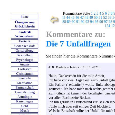
Kommentare Seite
1
2
3
4
5
6
7
8
home
43
44
45
46
47
48
49
50
51
52
53
5
88
89
90
91
92
93
94
95
96
97
98
9
Übungen zum
124
12
Glücklichsein
Kommentare zu:
Esoterik
Wissensbase:
Die 7 Unfallfragen
Esoterik
Gedankenkraft
Geistheilung
Gesundheit
Sie finden hier die Kommentare Nummer
Psychologie
Ängste
418.
Madzia
schrieb am 13.11.2021:
Loslassen
Christentum
Hallo, Dankeschön für die tolle Arbeit,
Symbole
Ich habe vor zwei Tagen ein Auto Unfall geha
Meditation
Ein Fahrer
( männlich)
wollte links abbieg
Partnerschaft
gerutscht. Ich habe mich nach rechts gedreh
Traumdeutung
Zum Glück ist keinem der beteiligten passie
Astrologie
vor allen Rechteseite Becken.
Kartenlegen
Ich bin gerade in Deutschland zur Besuch le
Fühle mich aber seit einiger Zeit blockiert.
Geld
Welsche Botschaft sollte der Unfall für mich
Musik
LG