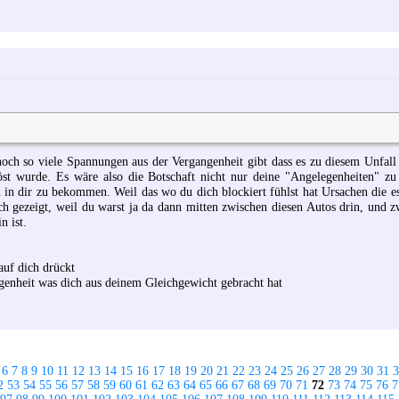
a noch so viele Spannungen aus der Vergangenheit gibt dass es zu diesem Unfall
öst wurde. Es wäre also die Botschaft nicht nur deine "Angelegenheiten" zu
 in dir zu bekommen. Weil das wo du dich blockiert fühlst hat Ursachen die es
sch gezeigt, weil du warst ja da dann mitten zwischen diesen Autos drin, und z
n ist.
auf dich drückt
genheit was dich aus deinem Gleichgewicht gebracht hat
6
7
8
9
10
11
12
13
14
15
16
17
18
19
20
21
22
23
24
25
26
27
28
29
30
31
3
2
53
54
55
56
57
58
59
60
61
62
63
64
65
66
67
68
69
70
71
72
73
74
75
76
7