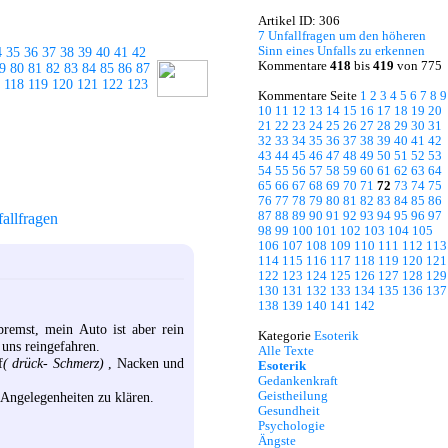
Artikel ID: 306
7 Unfallfragen um den höheren
Sinn eines Unfalls zu erkennen
4
35
36
37
38
39
40
41
42
Kommentare
418
bis
419
von 775
9
80
81
82
83
84
85
86
87
118
119
120
121
122
123
Kommentare Seite
1
2
3
4
5
6
7
8
9
10
11
12
13
14
15
16
17
18
19
20
21
22
23
24
25
26
27
28
29
30
31
32
33
34
35
36
37
38
39
40
41
42
43
44
45
46
47
48
49
50
51
52
53
54
55
56
57
58
59
60
61
62
63
64
65
66
67
68
69
70
71
72
73
74
75
76
77
78
79
80
81
82
83
84
85
86
87
88
89
90
91
92
93
94
95
96
97
allfragen
98
99
100
101
102
103
104
105
106
107
108
109
110
111
112
113
114
115
116
117
118
119
120
121
122
123
124
125
126
127
128
129
130
131
132
133
134
135
136
137
138
139
140
141
142
remst, mein Auto ist aber rein
Kategorie
Esoterik
 uns reingefahren.
Alle Texte
f
( drück- Schmerz)
, Nacken und
Esoterik
Gedankenkraft
Geistheilung
 Angelegenheiten zu klären.
Gesundheit
Psychologie
Ängste