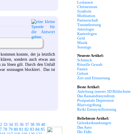
Loslassen
Christentum
Symbole
Meditation
Partnerschaft
Traumdeutung
Astrologie
Kartenlegen
Geld
Musik
Sonstige
 kommen konnte, der ja letztlich
Neueste Artikel:
 klären, sondern auch etwas aus
Schmuck
 zu lösen gilt. Durch den Unfall
Rituelle Gewalt
Fasten
war sozusagen blockiert.. Das ist
Geburt
Zeit und Erinnerung
Beste Artikel:
Anleitung innerer 3D Bildschirm
Das Kassandrasyndrom
Postpartale Depression
Blutvergiftung
Reiki Entmystifizierung
Beliebteste Artikel:
Gelenkerkrankungen
2
33
34
35
36
37
38
39
40
Das Auto
7
78
79
80
81
82
83
84
85
Die Füße