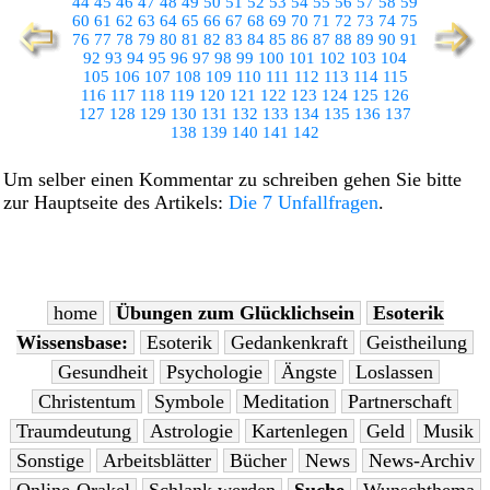
44
45
46
47
48
49
50
51
52
53
54
55
56
57
58
59
60
61
62
63
64
65
66
67
68
69
70
71
72
73
74
75
76
77
78
79
80
81
82
83
84
85
86
87
88
89
90
91
92
93
94
95
96
97
98
99
100
101
102
103
104
105
106
107
108
109
110
111
112
113
114
115
116
117
118
119
120
121
122
123
124
125
126
127
128
129
130
131
132
133
134
135
136
137
138
139
140
141
142
Um selber einen Kommentar zu schreiben gehen Sie bitte
zur Hauptseite des Artikels:
Die 7 Unfallfragen
.
home
Übungen zum Glücklichsein
Esoterik
Wissensbase:
Esoterik
Gedankenkraft
Geistheilung
Gesundheit
Psychologie
Ängste
Loslassen
Christentum
Symbole
Meditation
Partnerschaft
Traumdeutung
Astrologie
Kartenlegen
Geld
Musik
Sonstige
Arbeitsblätter
Bücher
News
News-Archiv
Online-Orakel
Schlank werden
Suche
Wunschthema