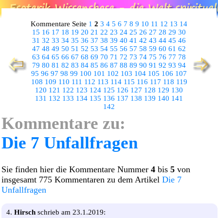
Kommentare Seite
1
2
3
4
5
6
7
8
9
10
11
12
13
14
15
16
17
18
19
20
21
22
23
24
25
26
27
28
29
30
31
32
33
34
35
36
37
38
39
40
41
42
43
44
45
46
47
48
49
50
51
52
53
54
55
56
57
58
59
60
61
62
63
64
65
66
67
68
69
70
71
72
73
74
75
76
77
78
79
80
81
82
83
84
85
86
87
88
89
90
91
92
93
94
95
96
97
98
99
100
101
102
103
104
105
106
107
108
109
110
111
112
113
114
115
116
117
118
119
120
121
122
123
124
125
126
127
128
129
130
131
132
133
134
135
136
137
138
139
140
141
142
Kommentare zu:
Die 7 Unfallfragen
Sie finden hier die Kommentare Nummer
4
bis
5
von
insgesamt 775 Kommentaren zu dem Artikel
Die 7
Unfallfragen
4.
Hirsch
schrieb am 23.1.2019: