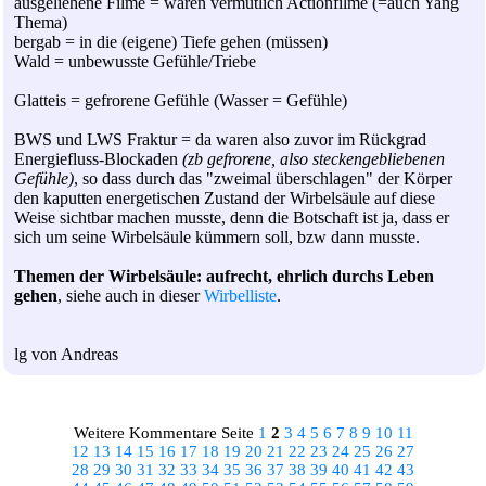
ausgeliehene Filme = waren vermutlich Actionfilme (=auch Yang
Thema)
bergab = in die (eigene) Tiefe gehen (müssen)
Wald = unbewusste Gefühle/Triebe
Glatteis = gefrorene Gefühle (Wasser = Gefühle)
BWS und LWS Fraktur = da waren also zuvor im Rückgrad
Energiefluss-Blockaden
(zb gefrorene, also steckengebliebenen
Gefühle)
, so dass durch das "zweimal überschlagen" der Körper
den kaputten energetischen Zustand der Wirbelsäule auf diese
Weise sichtbar machen musste, denn die Botschaft ist ja, dass er
sich um seine Wirbelsäule kümmern soll, bzw dann musste.
Themen der Wirbelsäule: aufrecht, ehrlich durchs Leben
gehen
, siehe auch in dieser
Wirbelliste
.
lg von Andreas
Weitere Kommentare Seite
1
2
3
4
5
6
7
8
9
10
11
12
13
14
15
16
17
18
19
20
21
22
23
24
25
26
27
28
29
30
31
32
33
34
35
36
37
38
39
40
41
42
43