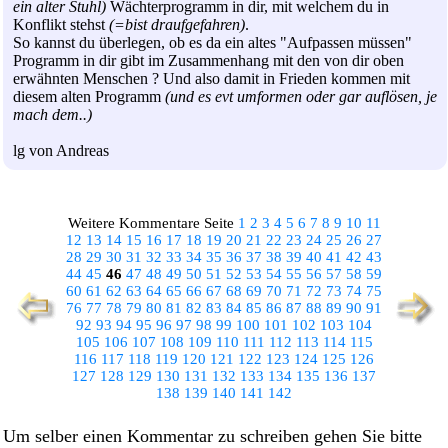
ein alter Stuhl)
Wächterprogramm in dir, mit welchem du in
Konflikt stehst
(=bist draufgefahren)
.
So kannst du überlegen, ob es da ein altes "Aufpassen müssen"
Programm in dir gibt im Zusammenhang mit den von dir oben
erwähnten Menschen ? Und also damit in Frieden kommen mit
diesem alten Programm
(und es evt umformen oder gar auflösen, je
mach dem..)
lg von Andreas
Weitere Kommentare Seite
1
2
3
4
5
6
7
8
9
10
11
12
13
14
15
16
17
18
19
20
21
22
23
24
25
26
27
28
29
30
31
32
33
34
35
36
37
38
39
40
41
42
43
44
45
46
47
48
49
50
51
52
53
54
55
56
57
58
59
60
61
62
63
64
65
66
67
68
69
70
71
72
73
74
75
76
77
78
79
80
81
82
83
84
85
86
87
88
89
90
91
92
93
94
95
96
97
98
99
100
101
102
103
104
105
106
107
108
109
110
111
112
113
114
115
116
117
118
119
120
121
122
123
124
125
126
127
128
129
130
131
132
133
134
135
136
137
138
139
140
141
142
Um selber einen Kommentar zu schreiben gehen Sie bitte