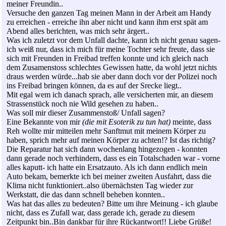
meiner Freundin..
Versuche den ganzen Tag meinen Mann in der Arbeit am Handy
zu erreichen - erreiche ihn aber nicht und kann ihm erst spät am
Abend alles berichten, was mich sehr ärgert..
Was ich zuletzt vor dem Unfall dachte, kann ich nicht genau sagen-
ich weiß nur, dass ich mich für meine Tochter sehr freute, dass sie
sich mit Freunden in Freibad treffen konnte und ich gleich nach
dem Zusamenstoss schlechtes Gewissen hatte, da wohl jetzt nichts
draus werden würde...hab sie aber dann doch vor der Polizei noch
ins Freibad bringen können, da es auf der Srecke liegt..
Mit egal wem ich danach sprach, alle versicherten mir, an diesem
Strassenstück noch nie Wild gesehen zu haben..
Was soll mir dieser Zusammenstoß/ Unfall sagen?
Eine Bekannte von mir
(die mit Esoterik zu tun hat)
meinte, dass
Reh wollte mir mitteilen mehr Sanftmut mit meinem Körper zu
haben, sprich mehr auf meinen Körper zu achten!? Ist das richtig?
Die Reparatur hat sich dann wochenlang hingezogen - konnten
dann gerade noch verhindern, dass es ein Totalschaden war - vorne
alles kaputt- ich hatte ein Ersatzauto. Als ich dann endlich mein
Auto bekam, bemerkte ich bei meiner zweiten Ausfahrt, dass die
Klima nicht funktioniert..also übernächsten Tag wieder zur
Werkstatt, die das dann schnell beheben konnten..
Was hat das alles zu bedeuten? Bitte um ihre Meinung - ich glaube
nicht, dass es Zufall war, dass gerade ich, gerade zu diesem
Zeitpunkt bin..Bin dankbar für ihre Rückantwort!! Liebe Grüße!