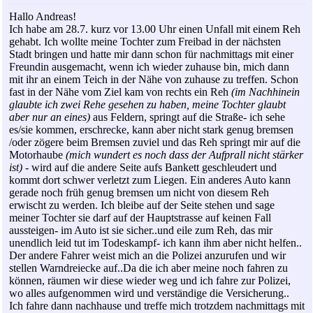
Hallo Andreas!
Ich habe am 28.7. kurz vor 13.00 Uhr einen Unfall mit einem Reh
gehabt. Ich wollte meine Tochter zum Freibad in der nächsten
Stadt bringen und hatte mir dann schon für nachmittags mit einer
Freundin ausgemacht, wenn ich wieder zuhause bin, mich dann
mit ihr an einem Teich in der Nähe von zuhause zu treffen. Schon
fast in der Nähe vom Ziel kam von rechts ein Reh
(im Nachhinein
glaubte ich zwei Rehe gesehen zu haben, meine Tochter glaubt
aber nur an eines)
aus Feldern, springt auf die Straße- ich sehe
es/sie kommen, erschrecke, kann aber nicht stark genug bremsen
/oder zögere beim Bremsen zuviel und das Reh springt mir auf die
Motorhaube
(mich wundert es noch dass der Aufprall nicht stärker
ist)
- wird auf die andere Seite aufs Bankett geschleudert und
kommt dort schwer verletzt zum Liegen. Ein anderes Auto kann
gerade noch früh genug bremsen um nicht von diesem Reh
erwischt zu werden. Ich bleibe auf der Seite stehen und sage
meiner Tochter sie darf auf der Hauptstrasse auf keinen Fall
aussteigen- im Auto ist sie sicher..und eile zum Reh, das mir
unendlich leid tut im Todeskampf- ich kann ihm aber nicht helfen..
Der andere Fahrer weist mich an die Polizei anzurufen und wir
stellen Warndreiecke auf..Da die ich aber meine noch fahren zu
können, räumen wir diese wieder weg und ich fahre zur Polizei,
wo alles aufgenommen wird und verständige die Versicherung..
Ich fahre dann nachhause und treffe mich trotzdem nachmittags mit