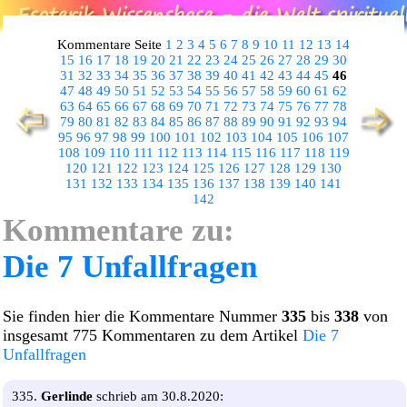
Kommentare Seite
1
2
3
4
5
6
7
8
9
10
11
12
13
14
15
16
17
18
19
20
21
22
23
24
25
26
27
28
29
30
31
32
33
34
35
36
37
38
39
40
41
42
43
44
45
46
47
48
49
50
51
52
53
54
55
56
57
58
59
60
61
62
63
64
65
66
67
68
69
70
71
72
73
74
75
76
77
78
79
80
81
82
83
84
85
86
87
88
89
90
91
92
93
94
95
96
97
98
99
100
101
102
103
104
105
106
107
108
109
110
111
112
113
114
115
116
117
118
119
120
121
122
123
124
125
126
127
128
129
130
131
132
133
134
135
136
137
138
139
140
141
142
Kommentare zu:
Die 7 Unfallfragen
Sie finden hier die Kommentare Nummer
335
bis
338
von
insgesamt 775 Kommentaren zu dem Artikel
Die 7
Unfallfragen
335.
Gerlinde
schrieb am 30.8.2020: