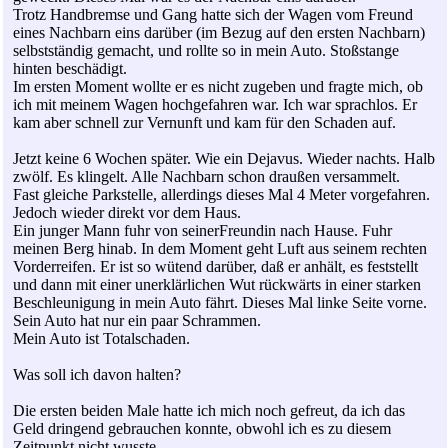
Trotz Handbremse und Gang hatte sich der Wagen vom Freund
eines Nachbarn eins darüber (im Bezug auf den ersten Nachbarn)
selbstständig gemacht, und rollte so in mein Auto. Stoßstange
hinten beschädigt.
Im ersten Moment wollte er es nicht zugeben und fragte mich, ob
ich mit meinem Wagen hochgefahren war. Ich war sprachlos. Er
kam aber schnell zur Vernunft und kam für den Schaden auf.
Jetzt keine 6 Wochen später. Wie ein Dejavus. Wieder nachts. Halb
zwölf. Es klingelt. Alle Nachbarn schon draußen versammelt.
Fast gleiche Parkstelle, allerdings dieses Mal 4 Meter vorgefahren.
Jedoch wieder direkt vor dem Haus.
Ein junger Mann fuhr von seinerFreundin nach Hause. Fuhr
meinen Berg hinab. In dem Moment geht Luft aus seinem rechten
Vorderreifen. Er ist so wütend darüber, daß er anhält, es feststellt
und dann mit einer unerklärlichen Wut rückwärts in einer starken
Beschleunigung in mein Auto fährt. Dieses Mal linke Seite vorne.
Sein Auto hat nur ein paar Schrammen.
Mein Auto ist Totalschaden.
Was soll ich davon halten?
Die ersten beiden Male hatte ich mich noch gefreut, da ich das
Geld dringend gebrauchen konnte, obwohl ich es zu diesem
Zeitpunkt nicht wusste.