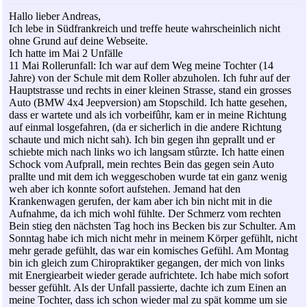
Hallo lieber Andreas,
Ich lebe in Südfrankreich und treffe heute wahrscheinlich nicht
ohne Grund auf deine Webseite.
Ich hatte im Mai 2 Unfälle
11 Mai Rollerunfall: Ich war auf dem Weg meine Tochter (14
Jahre) von der Schule mit dem Roller abzuholen. Ich fuhr auf der
Hauptstrasse und rechts in einer kleinen Strasse, stand ein grosses
Auto (BMW 4x4 Jeepversion) am Stopschild. Ich hatte gesehen,
dass er wartete und als ich vorbeifûhr, kam er in meine Richtung
auf einmal losgefahren, (da er sicherlich in die andere Richtung
schaute und mich nicht sah). Ich bin gegen ihn geprallt und er
schiebte mich nach links wo ich langsam stûrzte. Ich hatte einen
Schock vom Aufprall, mein rechtes Bein das gegen sein Auto
prallte und mit dem ich weggeschoben wurde tat ein ganz wenig
weh aber ich konnte sofort aufstehen. Jemand hat den
Krankenwagen gerufen, der kam aber ich bin nicht mit in die
Aufnahme, da ich mich wohl fühlte. Der Schmerz vom rechten
Bein stieg den nächsten Tag hoch ins Becken bis zur Schulter. Am
Sonntag habe ich mich nicht mehr in meinem Körper gefühlt, nicht
mehr gerade gefühlt, das war ein komisches Gefühl. Am Montag
bin ich gleich zum Chiropraktiker gegangen, der mich von links
mit Energiearbeit wieder gerade aufrichtete. Ich habe mich sofort
besser gefühlt. Als der Unfall passierte, dachte ich zum Einen an
meine Tochter, dass ich schon wieder mal zu spät komme um sie