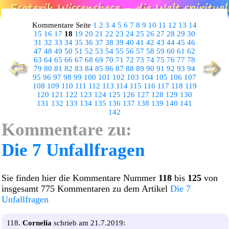
Kommentare Seite
1
2
3
4
5
6
7
8
9
10
11
12
13
14
15
16
17
18
19
20
21
22
23
24
25
26
27
28
29
30
31
32
33
34
35
36
37
38
39
40
41
42
43
44
45
46
47
48
49
50
51
52
53
54
55
56
57
58
59
60
61
62
63
64
65
66
67
68
69
70
71
72
73
74
75
76
77
78
79
80
81
82
83
84
85
86
87
88
89
90
91
92
93
94
95
96
97
98
99
100
101
102
103
104
105
106
107
108
109
110
111
112
113
114
115
116
117
118
119
120
121
122
123
124
125
126
127
128
129
130
131
132
133
134
135
136
137
138
139
140
141
142
Kommentare zu:
Die 7 Unfallfragen
Sie finden hier die Kommentare Nummer
118
bis
125
von
insgesamt 775 Kommentaren zu dem Artikel
Die 7
Unfallfragen
118.
Cornelia
schrieb am 21.7.2019: