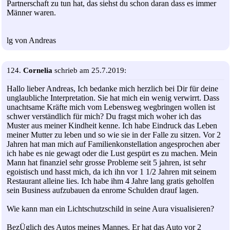
Partnerschaft zu tun hat, das siehst du schon daran dass es immer
Männer waren.
lg von Andreas
124.
Cornelia
schrieb am 25.7.2019:
Hallo lieber Andreas, Ich bedanke mich herzlich bei Dir für deine
unglaubliche Interpretation. Sie hat mich ein wenig verwirrt. Dass
unachtsame Kräfte mich vom Lebensweg wegbringen wollen ist
schwer verständlich für mich? Du fragst mich woher ich das
Muster aus meiner Kindheit kenne. Ich habe Eindruck das Leben
meiner Mutter zu leben und so wie sie in der Falle zu sitzen. Vor 2
Jahren hat man mich auf Familienkonstellation angesprochen aber
ich habe es nie gewagt oder die Lust gespürt es zu machen. Mein
Mann hat finanziel sehr grosse Probleme seit 5 jahren, ist sehr
egoistisch und hasst mich, da ich ihn vor 1 1/2 Jahren mit seinem
Restaurant alleine lies. Ich habe ihm 4 Jahre lang gratis geholfen
sein Business aufzubauen da enrome Schulden drauf lagen.
Wie kann man ein Lichtschutzschild in seine Aura visualisieren?
BezÜglich des Autos meines Mannes. Er hat das Auto vor 2