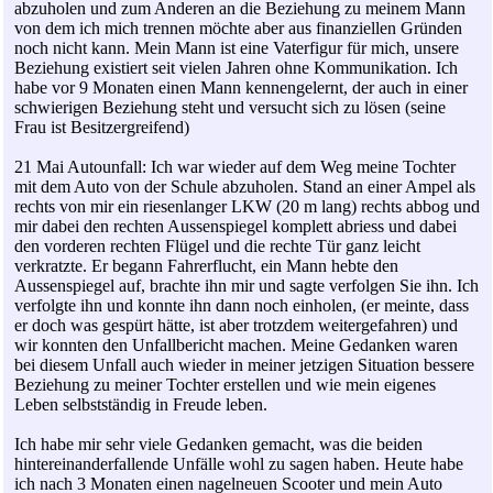
abzuholen und zum Anderen an die Beziehung zu meinem Mann
von dem ich mich trennen möchte aber aus finanziellen Gründen
noch nicht kann. Mein Mann ist eine Vaterfigur für mich, unsere
Beziehung existiert seit vielen Jahren ohne Kommunikation. Ich
habe vor 9 Monaten einen Mann kennengelernt, der auch in einer
schwierigen Beziehung steht und versucht sich zu lösen (seine
Frau ist Besitzergreifend)
21 Mai Autounfall: Ich war wieder auf dem Weg meine Tochter
mit dem Auto von der Schule abzuholen. Stand an einer Ampel als
rechts von mir ein riesenlanger LKW (20 m lang) rechts abbog und
mir dabei den rechten Aussenspiegel komplett abriess und dabei
den vorderen rechten Flügel und die rechte Tür ganz leicht
verkratzte. Er begann Fahrerflucht, ein Mann hebte den
Aussenspiegel auf, brachte ihn mir und sagte verfolgen Sie ihn. Ich
verfolgte ihn und konnte ihn dann noch einholen, (er meinte, dass
er doch was gespürt hätte, ist aber trotzdem weitergefahren) und
wir konnten den Unfallbericht machen. Meine Gedanken waren
bei diesem Unfall auch wieder in meiner jetzigen Situation bessere
Beziehung zu meiner Tochter erstellen und wie mein eigenes
Leben selbstständig in Freude leben.
Ich habe mir sehr viele Gedanken gemacht, was die beiden
hintereinanderfallende Unfälle wohl zu sagen haben. Heute habe
ich nach 3 Monaten einen nagelneuen Scooter und mein Auto