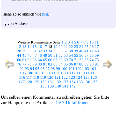
Wie kann man ein Lichtschutzschild in seine Aura visualisieren?
siehe zb so ähnlich wie
hier
.
lg von Andreas
Weitere Kommentare Seite
1
2
3
4
5
6
7
8
9
10
11
12
13
14
15
16
17
18
19
20
21
22
23
24
25
26
27
28
29
30
31
32
33
34
35
36
37
38
39
40
41
42
43
44
45
46
47
48
49
50
51
52
53
54
55
56
57
58
59
60
61
62
63
64
65
66
67
68
69
70
71
72
73
74
75
76
77
78
79
80
81
82
83
84
85
86
87
88
89
90
91
92
93
94
95
96
97
98
99
100
101
102
103
104
105
106
107
108
109
110
111
112
113
114
115
116
117
118
119
120
121
122
123
124
125
126
127
128
129
130
131
132
133
134
135
136
137
138
139
140
141
142
Um selber einen Kommentar zu schreiben gehen Sie bitte
zur Hauptseite des Artikels:
Die 7 Unfallfragen
.