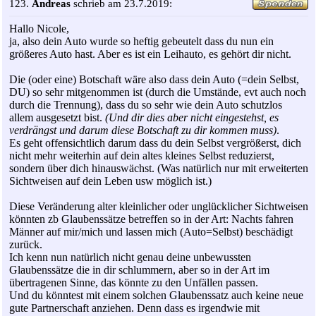
123.
Andreas
schrieb am 23.7.2019:
Hallo Nicole,
ja, also dein Auto wurde so heftig gebeutelt dass du nun ein
größeres Auto hast. Aber es ist ein Leihauto, es gehört dir nicht.
Die (oder eine) Botschaft wäre also dass dein Auto (=dein Selbst,
DU) so sehr mitgenommen ist (durch die Umstände, evt auch noch
durch die Trennung), dass du so sehr wie dein Auto schutzlos
allem ausgesetzt bist.
(Und dir dies aber nicht eingestehst, es
verdrängst und darum diese Botschaft zu dir kommen muss)
.
Es geht offensichtlich darum dass du dein Selbst vergrößerst, dich
nicht mehr weiterhin auf dein altes kleines Selbst reduzierst,
sondern über dich hinauswächst. (Was natürlich nur mit erweiterten
Sichtweisen auf dein Leben usw möglich ist.)
Diese Veränderung alter kleinlicher oder unglücklicher Sichtweisen
könnten zb Glaubenssätze betreffen so in der Art: Nachts fahren
Männer auf mir/mich und lassen mich (Auto=Selbst) beschädigt
zurück.
Ich kenn nun natürlich nicht genau deine unbewussten
Glaubenssätze die in dir schlummern, aber so in der Art im
übertragenen Sinne, das könnte zu den Unfällen passen.
Und du könntest mit einem solchen Glaubenssatz auch keine neue
gute Partnerschaft anziehen. Denn dass es irgendwie mit