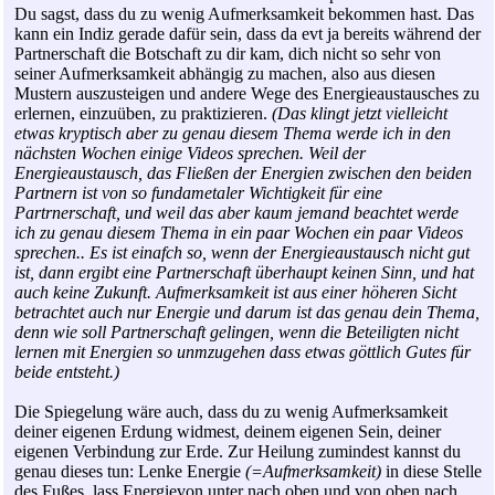
Du sagst, dass du zu wenig Aufmerksamkeit bekommen hast. Das
kann ein Indiz gerade dafür sein, dass da evt ja bereits während der
Partnerschaft die Botschaft zu dir kam, dich nicht so sehr von
seiner Aufmerksamkeit abhängig zu machen, also aus diesen
Mustern auszusteigen und andere Wege des Energieaustausches zu
erlernen, einzuüben, zu praktizieren.
(Das klingt jetzt vielleicht
etwas kryptisch aber zu genau diesem Thema werde ich in den
nächsten Wochen einige Videos sprechen. Weil der
Energieaustausch, das Fließen der Energien zwischen den beiden
Partnern ist von so fundametaler Wichtigkeit für eine
Partrnerschaft, und weil das aber kaum jemand beachtet werde
ich zu genau diesem Thema in ein paar Wochen ein paar Videos
sprechen.. Es ist einafch so, wenn der Energieaustausch nicht gut
ist, dann ergibt eine Partnerschaft überhaupt keinen Sinn, und hat
auch keine Zukunft. Aufmerksamkeit ist aus einer höheren Sicht
betrachtet auch nur Energie und darum ist das genau dein Thema,
denn wie soll Partnerschaft gelingen, wenn die Beteiligten nicht
lernen mit Energien so unmzugehen dass etwas göttlich Gutes für
beide entsteht.)
Die Spiegelung wäre auch, dass du zu wenig Aufmerksamkeit
deiner eigenen Erdung widmest, deinem eigenen Sein, deiner
eigenen Verbindung zur Erde. Zur Heilung zumindest kannst du
genau dieses tun: Lenke Energie
(=Aufmerksamkeit)
in diese Stelle
des Fußes, lass Energievon unter nach oben und von oben nach