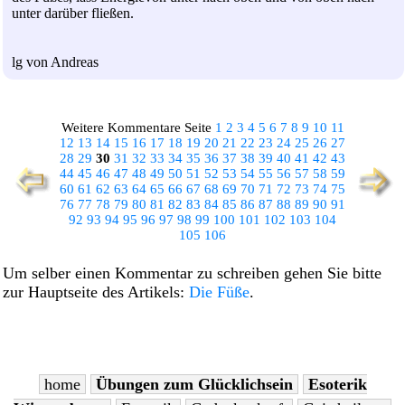
unter darüber fließen.
lg von Andreas
Weitere Kommentare Seite
1
2
3
4
5
6
7
8
9
10
11
12
13
14
15
16
17
18
19
20
21
22
23
24
25
26
27
28
29
30
31
32
33
34
35
36
37
38
39
40
41
42
43
44
45
46
47
48
49
50
51
52
53
54
55
56
57
58
59
60
61
62
63
64
65
66
67
68
69
70
71
72
73
74
75
76
77
78
79
80
81
82
83
84
85
86
87
88
89
90
91
92
93
94
95
96
97
98
99
100
101
102
103
104
105
106
Um selber einen Kommentar zu schreiben gehen Sie bitte
zur Hauptseite des Artikels:
Die Füße
.
home
Übungen zum Glücklichsein
Esoterik