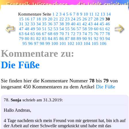
Kommentare Seite
1
2
3
4
5
6
7
8
9
10
11
12
13
14
15
16
17
18
19
20
21
22
23
24
25
26
27
28
29
30
31
32
33
34
35
36
37
38
39
40
41
42
43
44
45
46
47
48
49
50
51
52
53
54
55
56
57
58
59
60
61
62
63
64
65
66
67
68
69
70
71
72
73
74
75
76
77
78
79
80
81
82
83
84
85
86
87
88
89
90
91
92
93
94
95
96
97
98
99
100
101
102
103
104
105
106
Kommentare zu:
Die Füße
Sie finden hier die Kommentare Nummer
78
bis
79
von
insgesamt 450 Kommentaren zu dem Artikel
Die Füße
78.
Sonja
schrieb am 31.3.2019:
Hallo Andreas,
4 Tage nachdem sich mein Freund von mir getrennt hat, bin ich auf
der Arbeit auf einer Schwelle umgeknickt und habe mit das