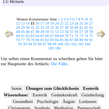
LG Michaela
Weitere Kommentare Seite
1
2
3
4
5
6
7
8
9
10
11
12
13
14
15
16
17
18
19
20
21
22
23
24
25
26
27
28
29
30
31
32
33
34
35
36
37
38
39
40
41
42
43
44
45
46
47
48
49
50
51
52
53
54
55
56
57
58
59
60
61
62
63
64
65
66
67
68
69
70
71
72
73
74
75
76
77
78
79
80
81
82
83
84
85
86
87
88
89
90
91
92
93
94
95
96
97
98
99
100
101
102
103
104
105
106
Um selber einen Kommentar zu schreiben gehen Sie bitte
zur Hauptseite des Artikels:
Die Füße
.
home
Übungen zum Glücklichsein
Esoterik
Wissensbase:
Esoterik
Gedankenkraft
Geistheilung
Gesundheit
Psychologie
Ängste
Loslassen
Christentum
Symbole
Meditation
Partnerschaft