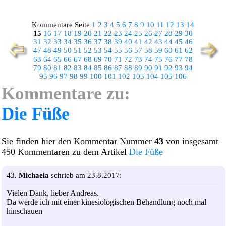
Kommentare Seite
1
2
3
4
5
6
7
8
9
10
11
12
13
14
15
16
17
18
19
20
21
22
23
24
25
26
27
28
29
30
31
32
33
34
35
36
37
38
39
40
41
42
43
44
45
46
47
48
49
50
51
52
53
54
55
56
57
58
59
60
61
62
63
64
65
66
67
68
69
70
71
72
73
74
75
76
77
78
79
80
81
82
83
84
85
86
87
88
89
90
91
92
93
94
95
96
97
98
99
100
101
102
103
104
105
106
Kommentare zu:
Die Füße
Sie finden hier den Kommentar Nummer
43
von insgesamt
450 Kommentaren zu dem Artikel
Die Füße
43.
Michaela
schrieb am 23.8.2017:
Vielen Dank, lieber Andreas.
Da werde ich mit einer kinesiologischen Behandlung noch mal
hinschauen