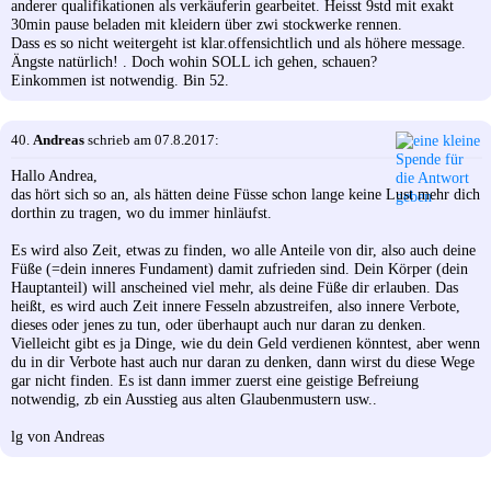
anderer qualifikationen als verkäuferin gearbeitet. Heisst 9std mit exakt
30min pause beladen mit kleidern über zwi stockwerke rennen.
Dass es so nicht weitergeht ist klar.offensichtlich und als höhere message.
Ängste natürlich! . Doch wohin SOLL ich gehen, schauen?
Einkommen ist notwendig. Bin 52.
40.
Andreas
schrieb am 07.8.2017:
Hallo Andrea,
das hört sich so an, als hätten deine Füsse schon lange keine Lust mehr dich
dorthin zu tragen, wo du immer hinläufst.
Es wird also Zeit, etwas zu finden, wo alle Anteile von dir, also auch deine
Füße (=dein inneres Fundament) damit zufrieden sind. Dein Körper (dein
Hauptanteil) will anscheined viel mehr, als deine Füße dir erlauben. Das
heißt, es wird auch Zeit innere Fesseln abzustreifen, also innere Verbote,
dieses oder jenes zu tun, oder überhaupt auch nur daran zu denken.
Vielleicht gibt es ja Dinge, wie du dein Geld verdienen könntest, aber wenn
du in dir Verbote hast auch nur daran zu denken, dann wirst du diese Wege
gar nicht finden. Es ist dann immer zuerst eine geistige Befreiung
notwendig, zb ein Ausstieg aus alten Glaubenmustern usw..
lg von Andreas