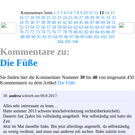
Kommentare Seite
1
2
3
4
5
6
7
8
9
10
11
12
13
14
15
16
17
18
19
20
21
22
23
24
25
26
27
28
29
30
31
32
33
34
35
36
37
38
39
40
41
42
43
44
45
46
47
48
49
50
51
52
53
54
55
56
57
58
59
60
61
62
63
64
65
66
67
68
69
70
71
72
73
74
75
76
77
78
79
80
81
82
83
84
85
86
87
88
89
90
91
92
93
94
95
96
97
98
99
100
101
102
103
104
105
106
Kommentare zu:
Die Füße
Sie finden hier die Kommentare Nummer
39
bis
40
von insgesamt 450
Kommentaren zu dem Artikel
Die Füße
39.
andrea
schrieb am 06.8.2017:
Alles sehr interessant zu lesen....
Hatte sommer 2013 schwere knöchelverletzung rechts(überknöchelt).
Dauerte fast 2jahre bis vollständig ausgeheilt. War selbständig und hatte die
Zeit.
Jetzt im Mai dasselbe links. Bin jetzt allerdings angestellt, da selbstständig
zu wenig verdient, und muss nun anderen job suchen. Habe zuletzt trotz