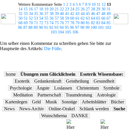
Weitere Kommentare Seite
1
2
3
4
5
6
7
8
9
10
11
12
13
14
15
16
17
18
19
20
21
22
23
24
25
26
27
28
29
30
31
32
33
34
35
36
37
38
39
40
41
42
43
44
45
46
47
48
49
50
51
52
53
54
55
56
57
58
59
60
61
62
63
64
65
66
67
68
69
70
71
72
73
74
75
76
77
78
79
80
81
82
83
84
85
86
87
88
89
90
91
92
93
94
95
96
97
98
99
100
101
102
103
104
105
106
Um selber einen Kommentar zu schreiben gehen Sie bitte zur
Hauptseite des Artikels:
Die Füße
.
home
Übungen zum Glücklichsein
Esoterik Wissensbase:
Esoterik
Gedankenkraft
Geistheilung
Gesundheit
Psychologie
Ängste
Loslassen
Christentum
Symbole
Meditation
Partnerschaft
Traumdeutung
Astrologie
Kartenlegen
Geld
Musik
Sonstige
Arbeitsblätter
Bücher
News
News-Archiv
Online-Orakel
Schlank werden
Suche
Wunschthema
DANKE