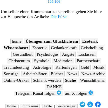
105
106
Um selber einen Kommentar zu schreiben gehen Sie bitte
zur Hauptseite des Artikels:
Die Füße
.
home
Übungen zum Glücklichsein
Esoterik
Wissensbase:
Esoterik
Gedankenkraft
Geistheilung
Gesundheit
Psychologie
Ängste
Loslassen
Christentum
Symbole
Meditation
Partnerschaft
Traumdeutung
Astrologie
Kartenlegen
Geld
Musik
Sonstige
Arbeitsblätter
Bücher
News
News-Archiv
Online-Orakel
Schlank werden
Suche
Wunschthema
DANKE
Telegram Kanal folgen
auf X folgen
Home
|
Impressum
|
Texte
|
weitersagen: