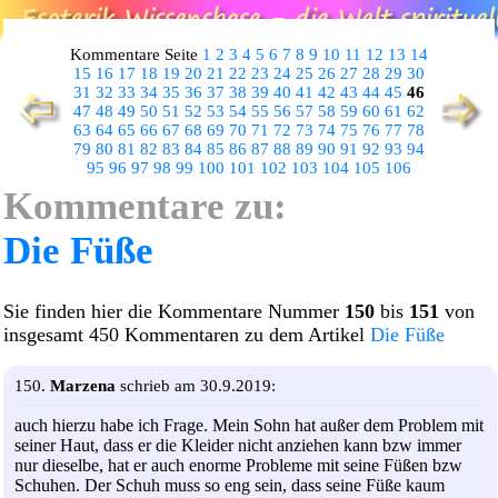
Kommentare Seite
1
2
3
4
5
6
7
8
9
10
11
12
13
14
15
16
17
18
19
20
21
22
23
24
25
26
27
28
29
30
31
32
33
34
35
36
37
38
39
40
41
42
43
44
45
46
47
48
49
50
51
52
53
54
55
56
57
58
59
60
61
62
63
64
65
66
67
68
69
70
71
72
73
74
75
76
77
78
79
80
81
82
83
84
85
86
87
88
89
90
91
92
93
94
95
96
97
98
99
100
101
102
103
104
105
106
Kommentare zu:
Die Füße
Sie finden hier die Kommentare Nummer
150
bis
151
von
insgesamt 450 Kommentaren zu dem Artikel
Die Füße
150.
Marzena
schrieb am 30.9.2019:
auch hierzu habe ich Frage. Mein Sohn hat außer dem Problem mit
seiner Haut, dass er die Kleider nicht anziehen kann bzw immer
nur dieselbe, hat er auch enorme Probleme mit seine Füßen bzw
Schuhen. Der Schuh muss so eng sein, dass seine Füße kaum