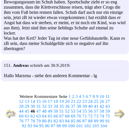
Bewegungsraum im Schuh haben. Sportschuhe zieht er so eng
zusammen, dass die Klettverschlusse reisen, trägt aber Crogs die
ihm vom Fuß beim rennen fallen. Schuh darf auch nur ein einzige
sein, jetzt zB ist wieder etwas vorgekommen ( hat erzählt dass er
Angst hat dass wir sterben, er meint, er ist noch ein Kind, was wird
aus ihm). Jetzt sind ihm seine lieblings Schuhe auf einmal zu
locker.
Was hat der Kerl? Jeder Tag ist eine neue Gefülsbaustelle. Kann es
zB sein, dass meine Schuldgefüle sich so negative auf ihn
übertragen?
151.
Andreas
schrieb am 30.9.2019:
Hallo Marzena - siehe den anderen Kommentar - lg
Weitere Kommentare Seite
1
2
3
4
5
6
7
8
9
10
11
12
13
14
15
16
17
18
19
20
21
22
23
24
25
26
27
28
29
30
31
32
33
34
35
36
37
38
39
40
41
42
43
44
45
46
47
48
49
50
51
52
53
54
55
56
57
58
59
60
61
62
63
64
65
66
67
68
69
70
71
72
73
74
75
76
77
78
79
80
81
82
83
84
85
86
87
88
89
90
91
92
93
94
95
96
97
98
99
100
101
102
103
104