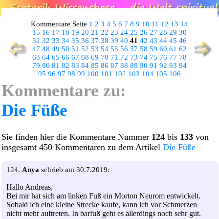
Kommentare Seite
1
2
3
4
5
6
7
8
9
10
11
12
13
14
15
16
17
18
19
20
21
22
23
24
25
26
27
28
29
30
31
32
33
34
35
36
37
38
39
40
41
42
43
44
45
46
47
48
49
50
51
52
53
54
55
56
57
58
59
60
61
62
63
64
65
66
67
68
69
70
71
72
73
74
75
76
77
78
79
80
81
82
83
84
85
86
87
88
89
90
91
92
93
94
95
96
97
98
99
100
101
102
103
104
105
106
Kommentare zu:
Die Füße
Sie finden hier die Kommentare Nummer
124
bis
133
von
insgesamt 450 Kommentaren zu dem Artikel
Die Füße
124.
Anya
schrieb am 30.7.2019:
Hallo Andreas,
Bei mir hat sich am linken Fuß ein Morton Neurom entwickelt.
Sobald ich eine kleine Strecke kaufe, kann ich vor Schmerzen
nicht mehr auftreten. In barfuß geht es allerdings noch sehr gut.