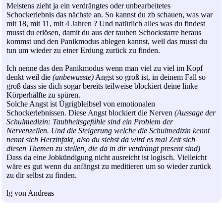
Meistens zieht ja ein verdrängtes oder unbearbeitetes
Schockerlebnis das nächste an. So kannst du zb schauen, was war
mit 18, mit 11, mit 4 Jahren ? Und natürlich alles was du findest
musst du erlösen, damit du aus der tauben Schockstarre heraus
kommst und den Panikmodus ablegen kannst, weil das musst du
tun um wieder zu einer Erdung zurück zu finden.
Ich nenne das den Panikmodus wenn man viel zu viel im Kopf
denkt weil die
(unbewusste)
Angst so groß ist, in deinem Fall so
groß dass sie dich sogar bereits teilweise blockiert deine linke
Körperhälfte zu spüren.
Solche Angst ist Ügrigbleibsel von emotionalen
Schockerlebnissen. Diese Angst blockiert die Nerven
(Aussage der
Schulmedizin: Taubheitsgefühle sind ein Problem der
Nervenzellen. Und die Steigerung welche die Schulmedizin kennt
nennt sich Herzinfakt, also du siehst da wird es mal Zeit sich
diesen Themen zu stellen, die da in dir verdrängt present sind)
Dass da eine Jobkündigung nicht ausreicht ist logisch. Vielleicht
wäre es gut wenn du anfängst zu meditieren um so wieder zurück
zu dir selbst zu finden.
lg von Andreas