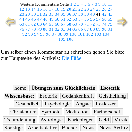
Weitere Kommentare Seite
1
2
3
4
5
6
7
8
9
10
11
12
13
14
15
16
17
18
19
20
21
22
23
24
25
26
27
28
29
30
31
32
33
34
35
36
37
38
39
40
41
42
43
44
45
46
47
48
49
50
51
52
53
54
55
56
57
58
59
60
61
62
63
64
65
66
67
68
69
70
71
72
73
74
75
76
77
78
79
80
81
82
83
84
85
86
87
88
89
90
91
92
93
94
95
96
97
98
99
100
101
102
103
104
105
106
Um selber einen Kommentar zu schreiben gehen Sie bitte
zur Hauptseite des Artikels:
Die Füße
.
home
Übungen zum Glücklichsein
Esoterik
Wissensbase:
Esoterik
Gedankenkraft
Geistheilung
Gesundheit
Psychologie
Ängste
Loslassen
Christentum
Symbole
Meditation
Partnerschaft
Traumdeutung
Astrologie
Kartenlegen
Geld
Musik
Sonstige
Arbeitsblätter
Bücher
News
News-Archiv