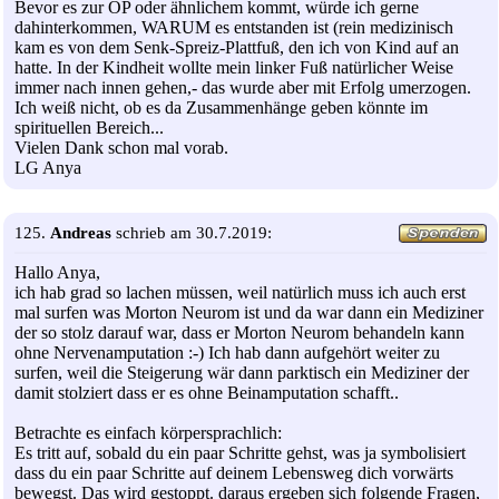
Bevor es zur OP oder ähnlichem kommt, würde ich gerne
dahinterkommen, WARUM es entstanden ist (rein medizinisch
kam es von dem Senk-Spreiz-Plattfuß, den ich von Kind auf an
hatte. In der Kindheit wollte mein linker Fuß natürlicher Weise
immer nach innen gehen,- das wurde aber mit Erfolg umerzogen.
Ich weiß nicht, ob es da Zusammenhänge geben könnte im
spirituellen Bereich...
Vielen Dank schon mal vorab.
LG Anya
125.
Andreas
schrieb am 30.7.2019:
Hallo Anya,
ich hab grad so lachen müssen, weil natürlich muss ich auch erst
mal surfen was Morton Neurom ist und da war dann ein Mediziner
der so stolz darauf war, dass er Morton Neurom behandeln kann
ohne Nervenamputation :-) Ich hab dann aufgehört weiter zu
surfen, weil die Steigerung wär dann parktisch ein Mediziner der
damit stolziert dass er es ohne Beinamputation schafft..
Betrachte es einfach körpersprachlich:
Es tritt auf, sobald du ein paar Schritte gehst, was ja symbolisiert
dass du ein paar Schritte auf deinem Lebensweg dich vorwärts
bewegst. Das wird gestoppt. daraus ergeben sich folgende Fragen,