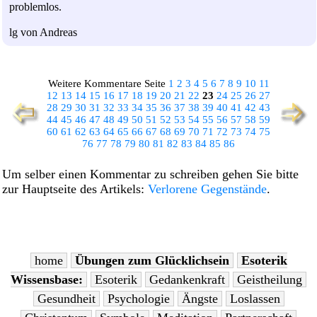
problemlos.
lg von Andreas
Weitere Kommentare Seite
1
2
3
4
5
6
7
8
9
10
11
12
13
14
15
16
17
18
19
20
21
22
23
24
25
26
27
28
29
30
31
32
33
34
35
36
37
38
39
40
41
42
43
44
45
46
47
48
49
50
51
52
53
54
55
56
57
58
59
60
61
62
63
64
65
66
67
68
69
70
71
72
73
74
75
76
77
78
79
80
81
82
83
84
85
86
Um selber einen Kommentar zu schreiben gehen Sie bitte
zur Hauptseite des Artikels:
Verlorene Gegenstände
.
home
Übungen zum Glücklichsein
Esoterik
Wissensbase:
Esoterik
Gedankenkraft
Geistheilung
Gesundheit
Psychologie
Ängste
Loslassen