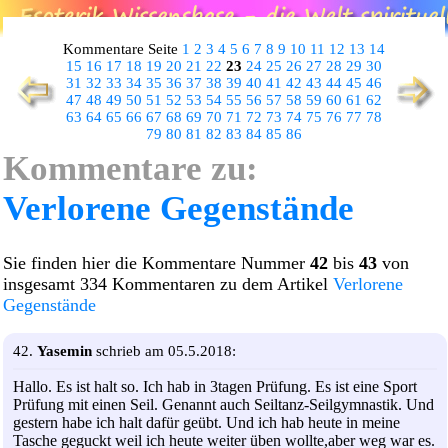
Kommentare Seite
1
2
3
4
5
6
7
8
9
10
11
12
13
14
15
16
17
18
19
20
21
22
23
24
25
26
27
28
29
30
31
32
33
34
35
36
37
38
39
40
41
42
43
44
45
46
47
48
49
50
51
52
53
54
55
56
57
58
59
60
61
62
63
64
65
66
67
68
69
70
71
72
73
74
75
76
77
78
79
80
81
82
83
84
85
86
Kommentare zu:
Verlorene Gegenstände
Sie finden hier die Kommentare Nummer
42
bis
43
von
insgesamt 334 Kommentaren zu dem Artikel
Verlorene
Gegenstände
42.
Yasemin
schrieb am 05.5.2018:
Hallo. Es ist halt so. Ich hab in 3tagen Prüfung. Es ist eine Sport
Prüfung mit einen Seil. Genannt auch Seiltanz-Seilgymnastik. Und
gestern habe ich halt dafür geübt. Und ich hab heute in meine
Tasche geguckt weil ich heute weiter üben wollte,aber weg war es.