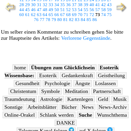
28
29
30
31
32
33
34
35
36
37
38
39
40
41
42
43
44
45
46
47
48
49
50
51
52
53
54
55
56
57
58
59
60
61
62
63
64
65
66
67
68
69
70
71
72
73
74
75
76
77
78
79
80
81
82
83
84
85
86
Um selber einen Kommentar zu schreiben gehen Sie bitte
zur Hauptseite des Artikels:
Verlorene Gegenstände
.
home
Übungen zum Glücklichsein
Esoterik
Wissensbase:
Esoterik
Gedankenkraft
Geistheilung
Gesundheit
Psychologie
Ängste
Loslassen
Christentum
Symbole
Meditation
Partnerschaft
Traumdeutung
Astrologie
Kartenlegen
Geld
Musik
Sonstige
Arbeitsblätter
Bücher
News
News-Archiv
Online-Orakel
Schlank werden
Suche
Wunschthema
DANKE
Telegram Kanal folgen
auf X folgen