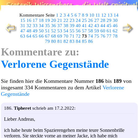
Kommentare Seite
1
2
3
4
5
6
7
8
9
10
11
12
13
14
15
16
17
18
19
20
21
22
23
24
25
26
27
28
29
30
31
32
33
34
35
36
37
38
39
40
41
42
43
44
45
46
47
48
49
50
51
52
53
54
55
56
57
58
59
60
61
62
63
64
65
66
67
68
69
70
71
72
73
74
75
76
77
78
79
80
81
82
83
84
85
86
Kommentare zu:
Verlorene Gegenstände
Sie finden hier die Kommentare Nummer
186
bis
189
von
insgesamt 334 Kommentaren zu dem Artikel
Verlorene
Gegenstände
186.
Tipheret
schrieb am 17.2.2022:
Lieber Andreas,
ich habe heute beim Spazierengehen meine teure Sonnenbrille
verloren. Sie steckte vorne an meiner Jacke, ich habe mich