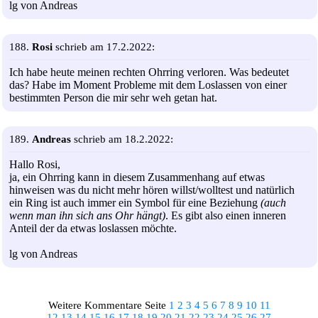
lg von Andreas
188.
Rosi
schrieb am 17.2.2022:
Ich habe heute meinen rechten Ohrring verloren. Was bedeutet
das? Habe im Moment Probleme mit dem Loslassen von einer
bestimmten Person die mir sehr weh getan hat.
189.
Andreas
schrieb am 18.2.2022:
Hallo Rosi,
ja, ein Ohrring kann in diesem Zusammenhang auf etwas
hinweisen was du nicht mehr hören willst/wolltest und natürlich
ein Ring ist auch immer ein Symbol für eine Beziehung
(auch
wenn man ihn sich ans Ohr hängt)
. Es gibt also einen inneren
Anteil der da etwas loslassen möchte.
lg von Andreas
Weitere Kommentare Seite
1
2
3
4
5
6
7
8
9
10
11
12
13
14
15
16
17
18
19
20
21
22
23
24
25
26
27