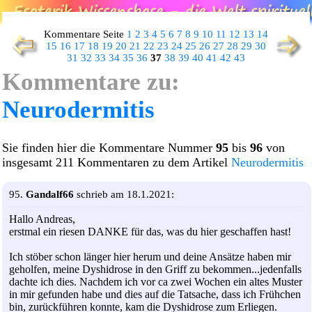
Kommentare Seite
1
2
3
4
5
6
7
8
9
10
11
12
13
14
15
16
17
18
19
20
21
22
23
24
25
26
27
28
29
30
31
32
33
34
35
36
37
38
39
40
41
42
43
Kommentare zu:
Neurodermitis
Sie finden hier die Kommentare Nummer
95
bis
96
von
insgesamt 211 Kommentaren zu dem Artikel
Neurodermitis
95.
Gandalf66
schrieb am 18.1.2021:
Hallo Andreas,
erstmal ein riesen DANKE für das, was du hier geschaffen hast!
Ich stöber schon länger hier herum und deine Ansätze haben mir
geholfen, meine Dyshidrose in den Griff zu bekommen...jedenfalls
dachte ich dies. Nachdem ich vor ca zwei Wochen ein altes Muster
in mir gefunden habe und dies auf die Tatsache, dass ich Frühchen
bin, zurückführen konnte, kam die Dyshidrose zum Erliegen.