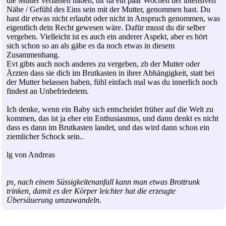
die Mutter verlassen haben, dir da ein paar Wochen der intensiven
Nähe / Gefühl des Eins sein mit der Mutter, genommen hast. Du
hast dir etwas nicht erlaubt oder nicht in Anspruch genommen, was
eigentlich dein Recht gewesen wäre. Dafür musst du dir selber
vergeben. Vielleicht ist es auch ein anderer Aspekt, aber es hört
sich schon so an als gäbe es da noch etwas in diesem
Zusammenhang.
Evt gibts auch noch anderes zu vergeben, zb der Mutter oder
Ärzten dass sie dich im Brutkasten in ihrer Abhängigkeit, statt bei
der Mutter belassen haben, fühl einfach mal was du innerlich noch
findest an Unbefriedetem.
Ich denke, wenn ein Baby sich entscheidet früher auf die Welt zu
kommen, das ist ja eher ein Enthusiasmus, und dann denkt es nicht
dass es dann im Brutkasten landet, und das wird dann schon ein
ziemlicher Schock sein..
lg von Andreas
ps, nach einem Süssigkeitenanfall kann man etwas Brottrunk
trinken, damit es der Körper leichter hat die erzeugte
Übersäuerung umzuwandeln.