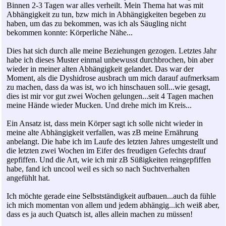
Binnen 2-3 Tagen war alles verheilt. Mein Thema hat was mit
Abhängigkeit zu tun, bzw mich in Abhängigkeiten begeben zu
haben, um das zu bekommen, was ich als Säugling nicht
bekommen konnte: Körperliche Nähe...
Dies hat sich durch alle meine Beziehungen gezogen. Letztes Jahr
habe ich dieses Muster einmal unbewusst durchbrochen, bin aber
wieder in meiner alten Abhängigkeit gelandet. Das war der
Moment, als die Dyshidrose ausbrach um mich darauf aufmerksam
zu machen, dass da was ist, wo ich hinschauen soll...wie gesagt,
dies ist mir vor gut zwei Wochen gelungen...seit 4 Tagen machen
meine Hände wieder Mucken. Und drehe mich im Kreis...
Ein Ansatz ist, dass mein Körper sagt ich solle nicht wieder in
meine alte Abhängigkeit verfallen, was zB meine Ernährung
anbelangt. Die habe ich im Laufe des letzten Jahres umgestellt und
die letzten zwei Wochen im Eifer des freudigen Gefechts drauf
gepfiffen. Und die Art, wie ich mir zB Süßigkeiten reingepfiffen
habe, fand ich uncool weil es sich so nach Suchtverhalten
angefühlt hat.
Ich möchte gerade eine Selbstständigkeit aufbauen...auch da fühle
ich mich momentan von allem und jedem abhängig...ich weiß aber,
dass es ja auch Quatsch ist, alles allein machen zu müssen!