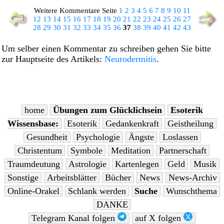
Weitere Kommentare Seite
1
2
3
4
5
6
7
8
9
10
11
12
13
14
15
16
17
18
19
20
21
22
23
24
25
26
27
28
29
30
31
32
33
34
35
36
37
38
39
40
41
42
43
Um selber einen Kommentar zu schreiben gehen Sie bitte
zur Hauptseite des Artikels:
Neurodermitis
.
home
Übungen zum Glücklichsein
Esoterik
Wissensbase:
Esoterik
Gedankenkraft
Geistheilung
Gesundheit
Psychologie
Ängste
Loslassen
Christentum
Symbole
Meditation
Partnerschaft
Traumdeutung
Astrologie
Kartenlegen
Geld
Musik
Sonstige
Arbeitsblätter
Bücher
News
News-Archiv
Online-Orakel
Schlank werden
Suche
Wunschthema
DANKE
Telegram Kanal folgen
auf X folgen