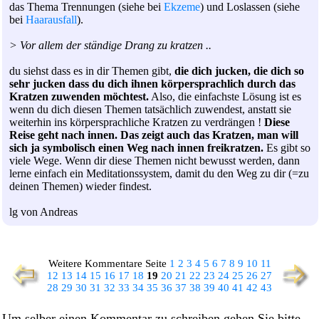
das Thema Trennungen (siehe bei
Ekzeme
) und Loslassen (siehe
bei
Haarausfall
).
> Vor allem der ständige Drang zu kratzen ..
du siehst dass es in dir Themen gibt,
die dich jucken, die dich so
sehr jucken dass du dich ihnen körpersprachlich durch das
Kratzen zuwenden möchtest.
Also, die einfachste Lösung ist es
wenn du dich diesen Themen tatsächlich zuwendest, anstatt sie
weiterhin ins körpersprachliche Kratzen zu verdrängen !
Diese
Reise geht nach innen. Das zeigt auch das Kratzen, man will
sich ja symbolisch einen Weg nach innen freikratzen.
Es gibt so
viele Wege. Wenn dir diese Themen nicht bewusst werden, dann
lerne einfach ein Meditationssystem, damit du den Weg zu dir (=zu
deinen Themen) wieder findest.
lg von Andreas
Weitere Kommentare Seite
1
2
3
4
5
6
7
8
9
10
11
12
13
14
15
16
17
18
19
20
21
22
23
24
25
26
27
28
29
30
31
32
33
34
35
36
37
38
39
40
41
42
43
Um selber einen Kommentar zu schreiben gehen Sie bitte