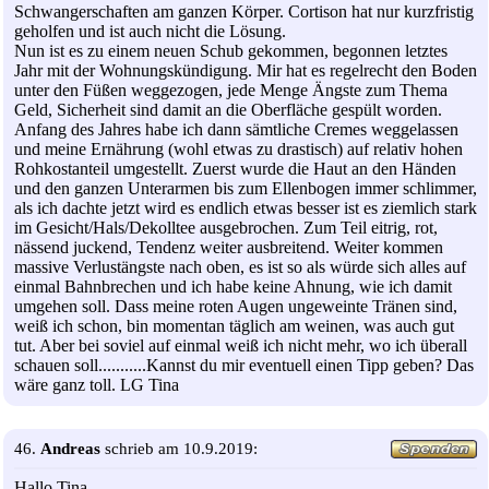
Schwangerschaften am ganzen Körper. Cortison hat nur kurzfristig
geholfen und ist auch nicht die Lösung.
Nun ist es zu einem neuen Schub gekommen, begonnen letztes
Jahr mit der Wohnungskündigung. Mir hat es regelrecht den Boden
unter den Füßen weggezogen, jede Menge Ängste zum Thema
Geld, Sicherheit sind damit an die Oberfläche gespült worden.
Anfang des Jahres habe ich dann sämtliche Cremes weggelassen
und meine Ernährung (wohl etwas zu drastisch) auf relativ hohen
Rohkostanteil umgestellt. Zuerst wurde die Haut an den Händen
und den ganzen Unterarmen bis zum Ellenbogen immer schlimmer,
als ich dachte jetzt wird es endlich etwas besser ist es ziemlich stark
im Gesicht/Hals/Dekolltee ausgebrochen. Zum Teil eitrig, rot,
nässend juckend, Tendenz weiter ausbreitend. Weiter kommen
massive Verlustängste nach oben, es ist so als würde sich alles auf
einmal Bahnbrechen und ich habe keine Ahnung, wie ich damit
umgehen soll. Dass meine roten Augen ungeweinte Tränen sind,
weiß ich schon, bin momentan täglich am weinen, was auch gut
tut. Aber bei soviel auf einmal weiß ich nicht mehr, wo ich überall
schauen soll...........Kannst du mir eventuell einen Tipp geben? Das
wäre ganz toll. LG Tina
46.
Andreas
schrieb am 10.9.2019:
Hallo Tina,