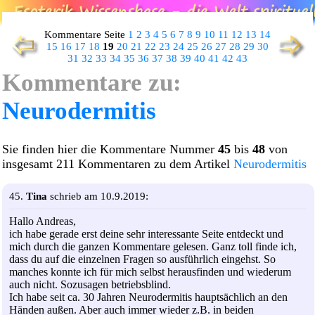
Kommentare Seite
1
2
3
4
5
6
7
8
9
10
11
12
13
14
15
16
17
18
19
20
21
22
23
24
25
26
27
28
29
30
31
32
33
34
35
36
37
38
39
40
41
42
43
Kommentare zu:
Neurodermitis
Sie finden hier die Kommentare Nummer
45
bis
48
von
insgesamt 211 Kommentaren zu dem Artikel
Neurodermitis
45.
Tina
schrieb am 10.9.2019:
Hallo Andreas,
ich habe gerade erst deine sehr interessante Seite entdeckt und
mich durch die ganzen Kommentare gelesen. Ganz toll finde ich,
dass du auf die einzelnen Fragen so ausführlich eingehst. So
manches konnte ich für mich selbst herausfinden und wiederum
auch nicht. Sozusagen betriebsblind.
Ich habe seit ca. 30 Jahren Neurodermitis hauptsächlich an den
Händen außen. Aber auch immer wieder z.B. in beiden