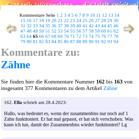
Kommentare Seite
1
2
3
4
5
6
7
8
9
10
11
12
13
14
15
16
17
18
19
20
21
22
23
24
25
26
27
28
29
30
31
32
33
34
35
36
37
38
39
40
41
42
43
44
45
46
47
48
49
50
51
52
53
54
55
56
57
58
59
60
61
62
63
64
65
66
67
68
69
70
71
72
73
74
75
76
77
78
79
80
81
82
83
84
85
86
87
88
89
90
91
92
93
94
Kommentare zu:
Zähne
Sie finden hier die Kommentare Nummer
162
bis
163
von
insgesamt 377 Kommentaren zu dem Artikel
Zähne
162.
Ella
schrieb am 28.4.2023:
Hallo, was bedeutet es, wenn der zusammenbiss nur noch auf 1
Zahn funktioniert. Er hat mal gepasst, er hat sich verschoben. Was
kann ich tun, damit der Zusammenbiss wieder funktioniert? Lg