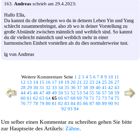
163.
Andreas
schrieb am 29.4.2023:
Hallo Ella,
Da kannst du dir überlegen wo du in deinem Leben Yin und Yang
schlecht zusammenbringst, also zb wo in deiner Vorstellung zu
große Abstände zwischen männlich und weiblich sind. So kannst
du dir vielleicht männlich und weiblich mehr in einer
harmonischen Einheit vorstellen als du dies normalerweise tust.
lg von Andreas
Weitere Kommentare Seite
1
2
3
4
5
6
7
8
9
10
11
12
13
14
15
16
17
18
19
20
21
22
23
24
25
26
27
28
29
30
31
32
33
34
35
36
37
38
39
40
41
42
43
44
45
46
47
48
49
50
51
52
53
54
55
56
57
58
59
60
61
62
63
64
65
66
67
68
69
70
71
72
73
74
75
76
77
78
79
80
81
82
83
84
85
86
87
88
89
90
91
92
93
94
Um selber einen Kommentar zu schreiben gehen Sie bitte
zur Hauptseite des Artikels:
Zähne
.