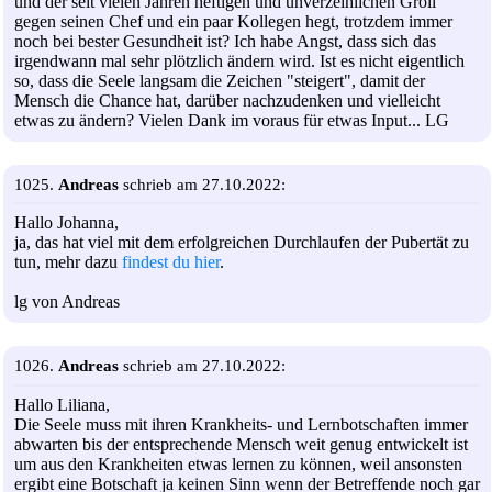
und der seit vielen Jahren heftigen und unverzeihlichen Groll
gegen seinen Chef und ein paar Kollegen hegt, trotzdem immer
noch bei bester Gesundheit ist? Ich habe Angst, dass sich das
irgendwann mal sehr plötzlich ändern wird. Ist es nicht eigentlich
so, dass die Seele langsam die Zeichen "steigert", damit der
Mensch die Chance hat, darüber nachzudenken und vielleicht
etwas zu ändern? Vielen Dank im voraus für etwas Input... LG
1025.
Andreas
schrieb am 27.10.2022:
Hallo Johanna,
ja, das hat viel mit dem erfolgreichen Durchlaufen der Pubertät zu
tun, mehr dazu
findest du hier
.
lg von Andreas
1026.
Andreas
schrieb am 27.10.2022:
Hallo Liliana,
Die Seele muss mit ihren Krankheits- und Lernbotschaften immer
abwarten bis der entsprechende Mensch weit genug entwickelt ist
um aus den Krankheiten etwas lernen zu können, weil ansonsten
ergibt eine Botschaft ja keinen Sinn wenn der Betreffende noch gar