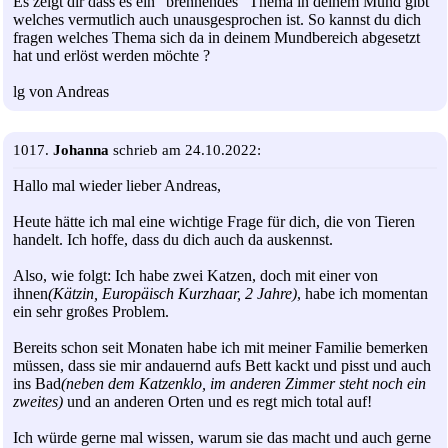
Es zeigt dir dass es ein "brennendes" Thema in deinem Mund gibt
welches vermutlich auch unausgesprochen ist. So kannst du dich
fragen welches Thema sich da in deinem Mundbereich abgesetzt
hat und erlöst werden möchte ?
lg von Andreas
1017.
Johanna
schrieb am 24.10.2022:
Hallo mal wieder lieber Andreas,
Heute hätte ich mal eine wichtige Frage für dich, die von Tieren
handelt. Ich hoffe, dass du dich auch da auskennst.
Also, wie folgt: Ich habe zwei Katzen, doch mit einer von
ihnen
(Kätzin, Europäisch Kurzhaar, 2 Jahre)
, habe ich momentan
ein sehr großes Problem.
Bereits schon seit Monaten habe ich mit meiner Familie bemerken
müssen, dass sie mir andauernd aufs Bett kackt und pisst und auch
ins Bad
(neben dem Katzenklo, im anderen Zimmer steht noch ein
zweites)
und an anderen Orten und es regt mich total auf!
Ich würde gerne mal wissen, warum sie das macht und auch gerne