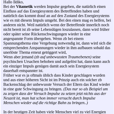
Hallo Ildiko,
Bei der
Vitametik
werden Impulse gegeben, die natürlich einen
Einfluss auf das Energiesystem des Betreffenden haben und
natürlich das kommt drauf an auf den Zustand des Energiesystems
wie es mit diesem Impuls umgeht. Bei den einen mag es helfen, bei
anderen nicht. Weil natürlich wenn der Betreffende innerlich noch
nicht bereit ist zb seine Lebenslügen loszulassen, dann wird früher
oder später seine Rückenschwingungen wieder in eine
angespannte Form übergehen. Wenn zb bei einem
Spannungsthema eine Vergebung notwendig ist, dann wird sich die
entsprechenden Anspannungen wieder in ihm aufbauen sobald das
unerlöste Thema erneut getriggert wird,
Wenn aber jemand
(zb auf unbewussten Traumebenen)
seine
psychischen Ursachen behoben und aufgelöst hat, dann kann auch
ein einziger Impuls genügen damit auch sein Energiesystem
dauerhaft entspannter ist.
Früher war es ja oftmals üblich dass Kinder geschlagen wurden
und aus einer höheren Sicht ist im Prinzip auch ein solcher zb
Backenschlag der unbewusste Versuch der Eltern das Kind wieder
in eine gute Schwingung zu bringen.
(Das nur so als Beispiel um
zu zeigen dass der Versuch Impulse zu setzen jetzt nichts aus der
Neuzeit ist, man hat schon immer versucht durch Impulse
Menschen wieder auf die richtige Bahn zu bringen..)
In der heutigen Zeit haben viele Menschen viel zu viel Energien