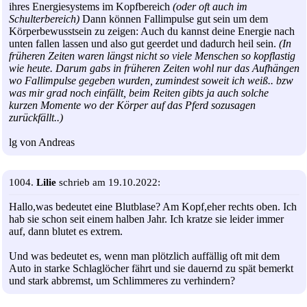
ihres Energiesystems im Kopfbereich
(oder oft auch im
Schulterbereich)
Dann können Fallimpulse gut sein um dem
Körperbewusstsein zu zeigen: Auch du kannst deine Energie nach
unten fallen lassen und also gut geerdet und dadurch heil sein.
(In
früheren Zeiten waren längst nicht so viele Menschen so kopflastig
wie heute. Darum gabs in früheren Zeiten wohl nur das Aufhängen
wo Fallimpulse gegeben wurden, zumindest soweit ich weiß.. bzw
was mir grad noch einfällt, beim Reiten gibts ja auch solche
kurzen Momente wo der Körper auf das Pferd sozusagen
zurückfällt..)
lg von Andreas
1004.
Lilie
schrieb am 19.10.2022:
Hallo,was bedeutet eine Blutblase? Am Kopf,eher rechts oben. Ich
hab sie schon seit einem halben Jahr. Ich kratze sie leider immer
auf, dann blutet es extrem.
Und was bedeutet es, wenn man plötzlich auffällig oft mit dem
Auto in starke Schlaglöcher fährt und sie dauernd zu spät bemerkt
und stark abbremst, um Schlimmeres zu verhindern?