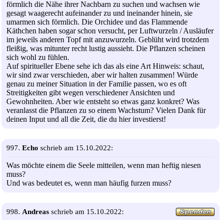
förmlich die Nähe ihrer Nachbarn zu suchen und wachsen wie
gesagt waagerecht aufeinander zu und ineinander hinein, sie
umarmen sich förmlich. Die Orchidee und das Flammende
Käthchen haben sogar schon versucht, per Luftwurzeln / Ausläufer
im jeweils anderen Topf mit anzuwurzeln. Geblüht wird trotzdem
fleißig, was mitunter recht lustig aussieht. Die Pflanzen scheinen
sich wohl zu fühlen.
Auf spiritueller Ebene sehe ich das als eine Art Hinweis: schaut,
wir sind zwar verschieden, aber wir halten zusammen! Würde
genau zu meiner Situation in der Familie passen, wo es oft
Streitigkeiten gibt wegen verschiedener Ansichten und
Gewohnheiten. Aber wie entsteht so etwas ganz konkret? Was
veranlasst die Pflanzen zu so einem Wachstum? Vielen Dank für
deinen Input und all die Zeit, die du hier investierst!
997.
Echo
schrieb am 15.10.2022:
Was möchte einem die Seele mitteilen, wenn man heftig niesen
muss?
Und was bedeutet es, wenn man häufig furzen muss?
998.
Andreas
schrieb am 15.10.2022: