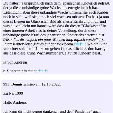
Du hattest ja ursprünglich nach dem japanischen Knöterich gefragt,
der ja diese unbändige grüne Wachstumsenergie in sich hat.
Eigentlich haben diese unbändige Wachstumsenergie auch Kinder
noch in sich, weil sie ja noch viel wachsen müssen. Du hast ja nun
dieses Liegen im Glaskasten Bild als älteste Erfahrung in dir und
was du vielleicht tun kannst wäre dass du diesen "Glaskasten" in
einer inneren Arbeit also in deiner Vorstellung, durch diese
unbändige grüne Kraft des japanischen Knöterichs ersetzen tust.
(Also dies dir einfach ein paar Wochen lang täglich vorstellen)
.
Interessanterweise gibt es auf der Wikipedia
ein Bild
wo ein Kind
von einer solchen Pflanze umgeben ist, das drückt es durchaus gut
aus dass diese grüne Wachstumsenergie gut zu Kindern passt..
lg von Andreas
ps: Kryptospendenmöglichkeiten,
siehe hier
993.
Dennis
schrieb am 12.10.2022:
Zu Nr. 1000
Hallo Andreas,
Ich kann dir nicht genug danken… und der "Pandemie” auch