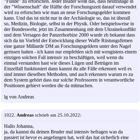
"Funde" zu erforschen. Jeder Insider weiß das, dass heutzutage in
der "Wissenschaft" die Hälfte der Forschungszeit darauf verwendet
wird zu erforschen wie man an neue Forschungsgelder kommen
kann. Und das ist nicht nur in der Archäologie so, das ist überall
so, Medizin, Biologie, selbst in der Physik. Oder beispielsweise in
der Bundeswehr, jetzt im Zusammenhang mit dem Ukrainekonflikt
und dem Versagen der Panzerhorbize 2000 wurde zb bekannt dass
sich da im Vorfeld der Entwicklung dieser Waffe Rüstungsfirmen
eine ganze Milliarde DM an Forschungsgeldern unter den Nagel
gerissen hatten - ich kann nur empfehlen sich mit wengistens einem
einzigen solchen Fall intensiv zu beschäftigen, weil wenn du
einmal verstanden hast wie dieses Lügen und Betrügen im
Einzelfall funktioniert dann kannst du alle Fälle erkennen weil es
sind immer dieselben Methoden, und auch erkennen warum es zu
dem System gehört dass nur solche Professoren in verantwortliche
Positionen gehievt werden die da mitmachen.
lg von Andreas
1022.
Andreas
schrieb am 25.10.2022:
Hallo Johanna,
ja, da kannst du deinen Bruder mal intensiv befragen was da
passiert ist bevor es angefangen hat, weil das hat sicherlich eine