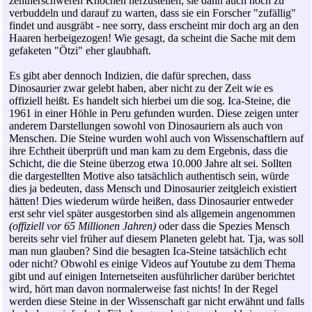
zentnerschweren Knochen herzustellen, sie dann auch noch zu
verbuddeln und darauf zu warten, dass sie ein Forscher "zufällig"
findet und ausgräbt - nee sorry, dass erscheint mir doch arg an den
Haaren herbeigezogen! Wie gesagt, da scheint die Sache mit dem
gefaketen "Ötzi" eher glaubhaft.
Es gibt aber dennoch Indizien, die dafür sprechen, dass
Dinosaurier zwar gelebt haben, aber nicht zu der Zeit wie es
offiziell heißt. Es handelt sich hierbei um die sog. Ica-Steine, die
1961 in einer Höhle in Peru gefunden wurden. Diese zeigen unter
anderem Darstellungen sowohl von Dinosauriern als auch von
Menschen. Die Steine wurden wohl auch von Wissenschaftlern auf
ihre Echtheit überprüft und man kam zu dem Ergebnis, dass die
Schicht, die die Steine überzog etwa 10.000 Jahre alt sei. Sollten
die dargestellten Motive also tatsächlich authentisch sein, würde
dies ja bedeuten, dass Mensch und Dinosaurier zeitgleich existiert
hätten! Dies wiederum würde heißen, dass Dinosaurier entweder
erst sehr viel später ausgestorben sind als allgemein angenommen
(offiziell vor 65 Millionen Jahren)
oder dass die Spezies Mensch
bereits sehr viel früher auf diesem Planeten gelebt hat. Tja, was soll
man nun glauben? Sind die besagten Ica-Steine tatsächlich echt
oder nicht? Obwohl es einige Videos auf Youtube zu dem Thema
gibt und auf einigen Internetseiten ausführlicher darüber berichtet
wird, hört man davon normalerweise fast nichts! In der Regel
werden diese Steine in der Wissenschaft gar nicht erwähnt und falls