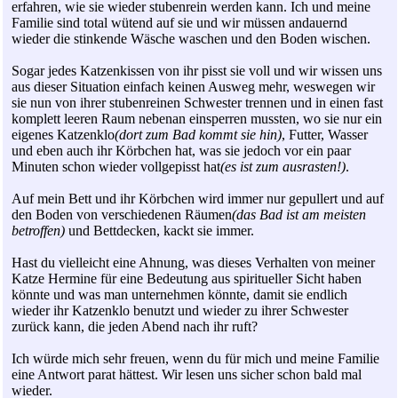
erfahren, wie sie wieder stubenrein werden kann. Ich und meine
Familie sind total wütend auf sie und wir müssen andauernd
wieder die stinkende Wäsche waschen und den Boden wischen.
Sogar jedes Katzenkissen von ihr pisst sie voll und wir wissen uns
aus dieser Situation einfach keinen Ausweg mehr, weswegen wir
sie nun von ihrer stubenreinen Schwester trennen und in einen fast
komplett leeren Raum nebenan einsperren mussten, wo sie nur ein
eigenes Katzenklo
(dort zum Bad kommt sie hin)
, Futter, Wasser
und eben auch ihr Körbchen hat, was sie jedoch vor ein paar
Minuten schon wieder vollgepisst hat
(es ist zum ausrasten!)
.
Auf mein Bett und ihr Körbchen wird immer nur gepullert und auf
den Boden von verschiedenen Räumen
(das Bad ist am meisten
betroffen)
und Bettdecken, kackt sie immer.
Hast du vielleicht eine Ahnung, was dieses Verhalten von meiner
Katze Hermine für eine Bedeutung aus spiritueller Sicht haben
könnte und was man unternehmen könnte, damit sie endlich
wieder ihr Katzenklo benutzt und wieder zu ihrer Schwester
zurück kann, die jeden Abend nach ihr ruft?
Ich würde mich sehr freuen, wenn du für mich und meine Familie
eine Antwort parat hättest. Wir lesen uns sicher schon bald mal
wieder.