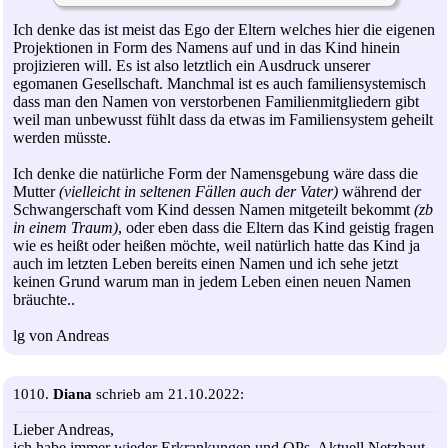
Ich denke das ist meist das Ego der Eltern welches hier die eigenen
Projektionen in Form des Namens auf und in das Kind hinein
projizieren will. Es ist also letztlich ein Ausdruck unserer
egomanen Gesellschaft. Manchmal ist es auch familiensystemisch
dass man den Namen von verstorbenen Familienmitgliedern gibt
weil man unbewusst fühlt dass da etwas im Familiensystem geheilt
werden müsste.
Ich denke die natürliche Form der Namensgebung wäre dass die
Mutter
(vielleicht in seltenen Fällen auch der Vater)
während der
Schwangerschaft vom Kind dessen Namen mitgeteilt bekommt
(zb
in einem Traum)
, oder eben dass die Eltern das Kind geistig fragen
wie es heißt oder heißen möchte, weil natürlich hatte das Kind ja
auch im letzten Leben bereits einen Namen und ich sehe jetzt
keinen Grund warum man in jedem Leben einen neuen Namen
bräuchte..
lg von Andreas
1010.
Diana
schrieb am 21.10.2022:
Lieber Andreas,
ich habe immer wieder Erkrankungen und OPs. Aktuell Netzhaut