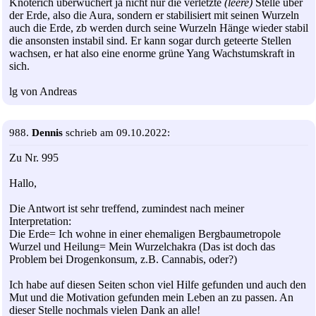
Knöterich überwuchert ja nicht nur die verletzte
(leere)
Stelle über
der Erde, also die Aura, sondern er stabilisiert mit seinen Wurzeln
auch die Erde, zb werden durch seine Wurzeln Hänge wieder stabil
die ansonsten instabil sind. Er kann sogar durch geteerte Stellen
wachsen, er hat also eine enorme grüne Yang Wachstumskraft in
sich.
lg von Andreas
988.
Dennis
schrieb am 09.10.2022:
Zu Nr. 995
Hallo,
Die Antwort ist sehr treffend, zumindest nach meiner
Interpretation:
Die Erde= Ich wohne in einer ehemaligen Bergbaumetropole
Wurzel und Heilung= Mein Wurzelchakra (Das ist doch das
Problem bei Drogenkonsum, z.B. Cannabis, oder?)
Ich habe auf diesen Seiten schon viel Hilfe gefunden und auch den
Mut und die Motivation gefunden mein Leben an zu passen. An
dieser Stelle nochmals vielen Dank an alle!