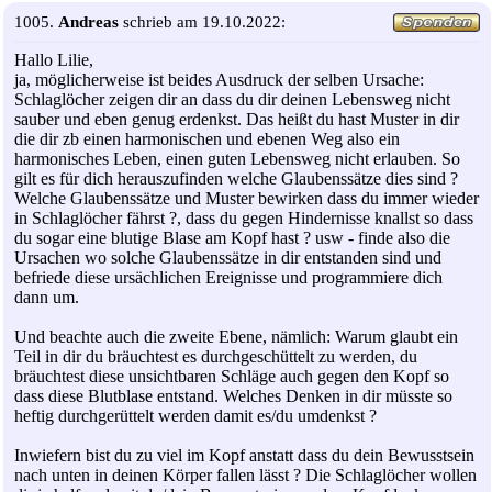
1005.
Andreas
schrieb am 19.10.2022:
Hallo Lilie,
ja, möglicherweise ist beides Ausdruck der selben Ursache:
Schlaglöcher zeigen dir an dass du dir deinen Lebensweg nicht
sauber und eben genug erdenkst. Das heißt du hast Muster in dir
die dir zb einen harmonischen und ebenen Weg also ein
harmonisches Leben, einen guten Lebensweg nicht erlauben. So
gilt es für dich herauszufinden welche Glaubenssätze dies sind ?
Welche Glaubenssätze und Muster bewirken dass du immer wieder
in Schlaglöcher fährst ?, dass du gegen Hindernisse knallst so dass
du sogar eine blutige Blase am Kopf hast ? usw - finde also die
Ursachen wo solche Glaubenssätze in dir entstanden sind und
befriede diese ursächlichen Ereignisse und programmiere dich
dann um.
Und beachte auch die zweite Ebene, nämlich: Warum glaubt ein
Teil in dir du bräuchtest es durchgeschüttelt zu werden, du
bräuchtest diese unsichtbaren Schläge auch gegen den Kopf so
dass diese Blutblase entstand. Welches Denken in dir müsste so
heftig durchgerüttelt werden damit es/du umdenkst ?
Inwiefern bist du zu viel im Kopf anstatt dass du dein Bewusstsein
nach unten in deinen Körper fallen lässt ? Die Schlaglöcher wollen