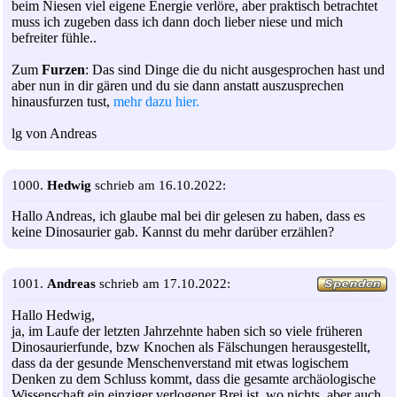
beim Niesen viel eigene Energie verlöre, aber praktisch betrachtet
muss ich zugeben dass ich dann doch lieber niese und mich
befreiter fühle..
Zum
Furzen
: Das sind Dinge die du nicht ausgesprochen hast und
aber nun in dir gären und du sie dann anstatt auszusprechen
hinausfurzen tust,
mehr dazu hier.
lg von Andreas
1000.
Hedwig
schrieb am 16.10.2022:
Hallo Andreas, ich glaube mal bei dir gelesen zu haben, dass es
keine Dinosaurier gab. Kannst du mehr darüber erzählen?
1001.
Andreas
schrieb am 17.10.2022:
Hallo Hedwig,
ja, im Laufe der letzten Jahrzehnte haben sich so viele früheren
Dinosaurierfunde, bzw Knochen als Fälschungen herausgestellt,
dass da der gesunde Menschenverstand mit etwas logischem
Denken zu dem Schluss kommt, dass die gesamte archäologische
Wissenschaft ein einziger verlogener Brei ist, wo nichts, aber auch