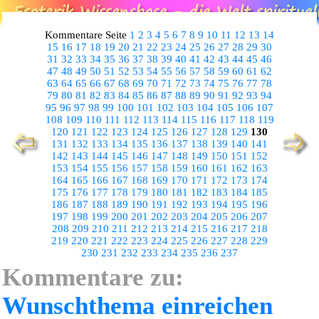
Kommentare Seite
1
2
3
4
5
6
7
8
9
10
11
12
13
14
15
16
17
18
19
20
21
22
23
24
25
26
27
28
29
30
31
32
33
34
35
36
37
38
39
40
41
42
43
44
45
46
47
48
49
50
51
52
53
54
55
56
57
58
59
60
61
62
63
64
65
66
67
68
69
70
71
72
73
74
75
76
77
78
79
80
81
82
83
84
85
86
87
88
89
90
91
92
93
94
95
96
97
98
99
100
101
102
103
104
105
106
107
108
109
110
111
112
113
114
115
116
117
118
119
120
121
122
123
124
125
126
127
128
129
130
131
132
133
134
135
136
137
138
139
140
141
142
143
144
145
146
147
148
149
150
151
152
153
154
155
156
157
158
159
160
161
162
163
164
165
166
167
168
169
170
171
172
173
174
175
176
177
178
179
180
181
182
183
184
185
186
187
188
189
190
191
192
193
194
195
196
197
198
199
200
201
202
203
204
205
206
207
208
209
210
211
212
213
214
215
216
217
218
219
220
221
222
223
224
225
226
227
228
229
230
231
232
233
234
235
236
237
Kommentare zu:
Wunschthema einreichen