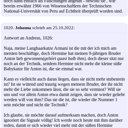
doch dann einfach als Fälschungen abgetan - obwohl sie , wie
bereits erwähnt 1966 von Wissenschaftlern der Technischen
National-Universität von Peru auf Echtheit überprüft worden sind.
1020.
Johanna
schrieb am 25.10.2022:
Antwort an Andreas, 1026:
Naja, meine Langhaarkatze Armani ist die mit der ich mich am
meisten beschäftige, doch Hermine hat meinen 9-jährigen Bruder
Anton lieb gewonnen
(gehört quasi halb ihm)
, doch dieser sitzt nur
noch an der Technik, seitdem Hermine nicht mehr die kleine süße
Babykatze für Anton ist, die sie einmal war.
Kann es vielleicht auch daran liegen, dass sie nicht mehr stubenrein
ist? Ist sie wütend und traurig wegen meinem Bruder, der ihr nicht
mehr die Liebe zukommen lässt, die sie so sehr vermisst? Will sie
uns und vor allem Anton etwa damit zeigen, dass sie wieder geliebt
werden will von ihm? Das sie die ist, die wieder die Nummer 1
sein möchte und nicht die Technik?
Ich glaube, sie möchte darauf aufmerksam machen, doch Anton
ignoriert die Signale völlig! Ich werde noch heute mit ihm darüber
reden, damit er sich wieder viel mehr mit der süßen Hermine