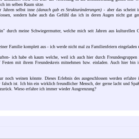
ich im selben Raum sitze.
or Jahren selbst inne
(danach gab es Strukturänderungen)
- aber das scheint i
lossen, sondern habe auch das Gefühl das ich in deren Augen nicht gut g
sein" durch meine Schwiegermutter, welche mich seit Jahren aus kulturellen
einer Familie komplett aus - ich werde nicht mal zu Familienfeiern eingeladen 
aften- ich habe eh kaum welche, weil ich auch hier durch Freundesgruppen 
/ Festen mit ihrem Freundeskreis mitnehmen bzw. einladen. Auch hier bin
ur noch weinen könnte. Dieses Erlebnis des ausgeschlossen werden erfahre 
 falsch ist. Ich bin ein wirklich freundlicher Mensch, der gerne lacht und S
urück. Wieso erfahre ich immer wieder Ausgrenzung?