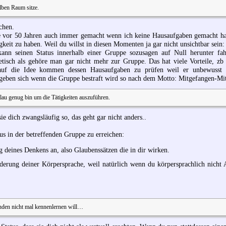
lben Raum sitze.
achen.
le vor 50 Jahren auch immer gemacht wenn ich keine Hausaufgaben gemacht hatt
gkeit zu haben. Weil du willst in diesen Momenten ja gar nicht unsichtbar sein:
ann seinen Status innerhalb einer Gruppe sozusagen auf Null herunter fa
getisch als gehöre man gar nicht mehr zur Gruppe. Das hat viele Vorteile, zb
 auf die Idee kommen dessen Hausaufgaben zu prüfen weil er unbewusst 
 ergeben sich wenn die Gruppe bestraft wird so nach dem Motto: Mitgefangen-Mi
hlau genug bin um die Tätigkeiten auszuführen.
sie dich zwangsläufig so, das geht gar nicht anders..
us in der betreffenden Gruppe zu erreichen:
g deines Denkens an, also Glaubenssätzen die in dir wirken.
erung deiner Körpersprache, weil natürlich wenn du körpersprachlich nicht A
ünden nicht mal kennenlernen will…