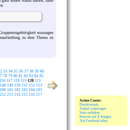
n ganz hohen Status hättest, dann
en.
 Gruppenzugehörigkeit sozusagen
enaufstellung zu dem Thema zu
2
33
34
35
36
37
38
39
40
7
78
79
80
81
82
83
84
85
116
117
118
119
120
121
148
149
150
151
152
153
180
181
182
183
184
185
212
213
214
215
216
217
Action Center:
Druckversion
Artikel weitersagen
Seite verlinken
Hinweis auf X bringen
Auf Facebook teilen