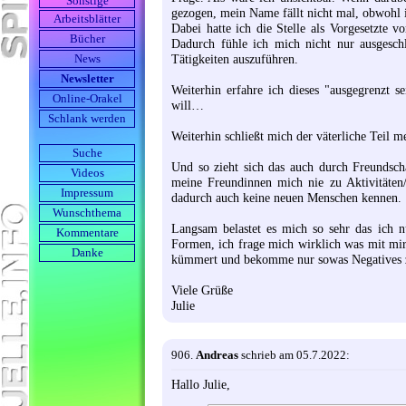
Sonstige
gezogen, mein Name fällt nicht mal, obwohl 
Arbeits­blätter
Dabei hatte ich die Stelle als Vorgesetzte v
Bücher
Dadurch fühle ich mich nicht nur ausgesch
Tätigkeiten auszuführen.
News
Newsletter
Weiterhin erfahre ich dieses "ausgegrenzt 
Online-Orakel
will…
Schlank werden
Weiterhin schließt mich der väterliche Teil m
Suche
Und so zieht sich das auch durch Freundsch
Videos
meine Freundinnen mich nie zu Aktivitäten
Impressum
dadurch auch keine neuen Menschen kennen.
Wunschthema
Langsam belastet es mich so sehr das ich n
Kommentare
Formen, ich frage mich wirklich was mit mir
Danke
kümmert und bekomme nur sowas Negatives z
Viele Grüße
Julie
906.
Andreas
schrieb am 05.7.2022:
Hallo Julie,