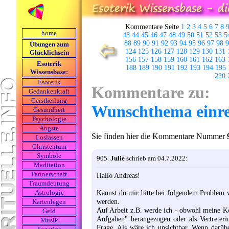
Kommentare Seite
1
2
3
4
5
6
7
8
home
43
44
45
46
47
48
49
50
51
52
53
5
88
89
90
91
92
93
94
95
96
97
98
9
Übungen zum
124
125
126
127
128
129
130
131
Glücklichsein
156
157
158
159
160
161
162
163
Esoterik
188
189
190
191
192
193
194
195
Wissensbase:
220
Esoterik
Kommentare zu:
Gedankenkraft
Geistheilung
Wunschthema einre
Gesundheit
Psychologie
Ängste
Sie finden hier die Kommentare Nummer
Loslassen
Christentum
Symbole
905.
Julie
schrieb am 04.7.2022:
Meditation
Partnerschaft
Hallo Andreas!
Traumdeutung
Kannst du mir bitte bei folgendem Problem w
Astrologie
werden.
Kartenlegen
Auf Arbeit z.B. werde ich - obwohl meine Ko
Geld
Aufgaben" herangezogen oder als Vertreter
Musik
Frage. Als wäre ich unsichtbar. Wenn darübe