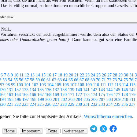
 Status, dass sie dich nicht als wertvoll erachten. Wenn du nun stattdessen eine
Das ist völlig normal, so funktionieren menschliche Gruppen und Gesellschaft
laden usw.
 Null..
m Vorfahren verstrickt der auch ausgeklammert wurde, dem also der Status der
immes oder Unmoralisches getan hatte)
. Dann kann es gut sein eine Famili
6
7
8
9
10
11
12
13
14
15
16
17
18
19
20
21
22
23
24
25
26
27
28
29
30
31
3
2
53
54
55
56
57
58
59
60
61
62
63
64
65
66
67
68
69
70
71
72
73
74
75
76
7
97
98
99
100
101
102
103
104
105
106
107
108
109
110
111
112
113
114
115
130
131
132
133
134
135
136
137
138
139
140
141
142
143
144
145
146
147
162
163
164
165
166
167
168
169
170
171
172
173
174
175
176
177
178
179
194
195
196
197
198
199
200
201
202
203
204
205
206
207
208
209
210
211
220
221
222
223
224
225
226
227
228
229
230
231
232
233
234
235
236
237
hen Sie bitte zur Hauptseite des Artikels:
Wunschthema einreichen
.
Home
|
Impressum
|
Texte
|
weitersagen: