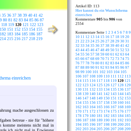
Artikel ID: 113
Hier kannst du ein Wunschthema
einreichen
4
35
36
37
38
39
40
41
42
Kommentare
905
bis
906
von
9
80
81
82
83
84
85
86
87
2554
118
119
120
121
122
123
150
151
152
153
154
155
Kommentare Seite
1
2
3
4
5
6
7
8
9
182
183
184
185
186
187
10
11
12
13
14
15
16
17
18
19
20
214
215
216
217
218
219
21
22
23
24
25
26
27
28
29
30
31
32
33
34
35
36
37
38
39
40
41
42
43
44
45
46
47
48
49
50
51
52
53
54
55
56
57
58
59
60
61
62
63
64
65
66
67
68
69
70
71
72
73
74
75
76
77
78
79
80
81
82
83
84
85
86
87
88
89
90
91
92
93
94
95
96
97
98
99
100
101
102
103
104
105
106
107
108
109
110
111
112
113
hema einreichen
114
115
116
117
118
119
120
121
122
123
124
125
126
127
128
129
130
131
132
133
134
135
136
137
138
139
140
141
142
143
144
145
146
147
148
149
150
151
152
153
154
155
156
157
158
159
160
161
162
163
164
165
166
167
168
169
fahrung mache ausgeschlossen zu
170
171
172
173
174
175
176
177
178
179
180
181
182
183
184
185
fgaben betreue - nie für "höhere
186
187
188
189
190
191
192
193
194
195
196
197
198
199
200
201
ch komme meistens nicht mal in
202
203
204
205
206
207
208
209
werde ich nicht mal in Erwägung