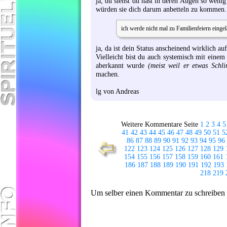
ja, du siehst du hast in deren Augen so wenig
würden sie dich darum anbetteln zu kommen. 
ich werde nicht mal zu Familienfeiern einge
ja, da ist dein Status anscheinend wirklich auf
Vielleicht bist du auch systemisch mit eine
aberkannt wurde
(meist weil er etwas Schl
machen.
lg von Andreas
Weitere Kommentare Seite
1
2
3
4
5
41
42
43
44
45
46
47
48
49
50
51
5
86
87
88
89
90
91
92
93
94
95
96
122
123
124
125
126
127
128
129
154
155
156
157
158
159
160
161
186
187
188
189
190
191
192
193
218
219
Um selber einen Kommentar zu schreiben ge