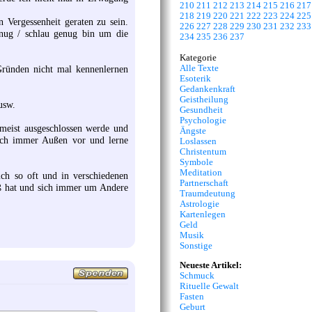
210
211
212
213
214
215
216
217
218
219
220
221
222
223
224
225
n Vergessenheit geraten zu sein.
226
227
228
229
230
231
232
233
enug / schlau genug bin um die
234
235
236
237
Kategorie
Alle Texte
 Gründen nicht mal kennenlernen
Esoterik
Gedankenkraft
Geistheilung
usw.
Gesundheit
Psychologie
meist ausgeschlossen werde und
Ängste
 ich immer Außen vor und lerne
Loslassen
Christentum
Symbole
Meditation
ich so oft und in verschiedenen
Partnerschaft
paß hat und sich immer um Andere
Traumdeutung
Astrologie
Kartenlegen
Geld
Musik
Sonstige
Neueste Artikel:
Schmuck
Rituelle Gewalt
Fasten
Geburt