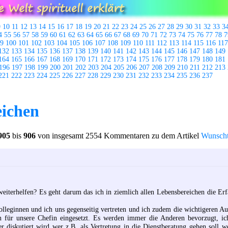
9
10
11
12
13
14
15
16
17
18
19
20
21
22
23
24
25
26
27
28
29
30
31
32
33
3
4
55
56
57
58
59
60
61
62
63
64
65
66
67
68
69
70
71
72
73
74
75
76
77
78
7
9
100
101
102
103
104
105
106
107
108
109
110
111
112
113
114
115
116
117
132
133
134
135
136
137
138
139
140
141
142
143
144
145
146
147
148
149
164
165
166
167
168
169
170
171
172
173
174
175
176
177
178
179
180
181
196
197
198
199
200
201
202
203
204
205
206
207
208
209
210
211
212
213
221
222
223
224
225
226
227
228
229
230
231
232
233
234
235
236
237
ichen
905
bis
906
von insgesamt 2554 Kommentaren zu dem Artikel
Wunscht
eiterhelfen? Es geht darum das ich in ziemlich allen Lebensbereichen die Er
lleginnen und ich uns gegenseitig vertreten und ich zudem die wichtigeren Au
in für unsere Chefin eingesetzt. Es werden immer die Anderen bevorzugt, i
r diskutiert wird wer z.B. als Vertretung in die Dienstberatung gehen soll 