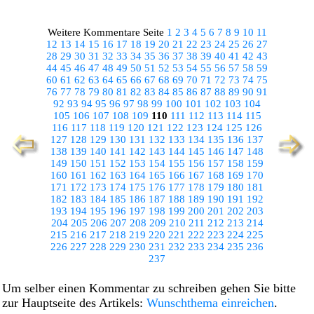
Weitere Kommentare Seite
1
2
3
4
5
6
7
8
9
10
11
12
13
14
15
16
17
18
19
20
21
22
23
24
25
26
27
28
29
30
31
32
33
34
35
36
37
38
39
40
41
42
43
44
45
46
47
48
49
50
51
52
53
54
55
56
57
58
59
60
61
62
63
64
65
66
67
68
69
70
71
72
73
74
75
76
77
78
79
80
81
82
83
84
85
86
87
88
89
90
91
92
93
94
95
96
97
98
99
100
101
102
103
104
105
106
107
108
109
110
111
112
113
114
115
116
117
118
119
120
121
122
123
124
125
126
127
128
129
130
131
132
133
134
135
136
137
138
139
140
141
142
143
144
145
146
147
148
149
150
151
152
153
154
155
156
157
158
159
160
161
162
163
164
165
166
167
168
169
170
171
172
173
174
175
176
177
178
179
180
181
182
183
184
185
186
187
188
189
190
191
192
193
194
195
196
197
198
199
200
201
202
203
204
205
206
207
208
209
210
211
212
213
214
215
216
217
218
219
220
221
222
223
224
225
226
227
228
229
230
231
232
233
234
235
236
237
Um selber einen Kommentar zu schreiben gehen Sie bitte
zur Hauptseite des Artikels:
Wunschthema einreichen
.