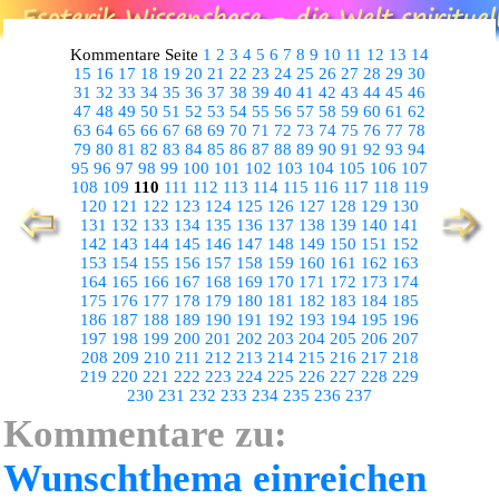
Kommentare Seite
1
2
3
4
5
6
7
8
9
10
11
12
13
14
15
16
17
18
19
20
21
22
23
24
25
26
27
28
29
30
31
32
33
34
35
36
37
38
39
40
41
42
43
44
45
46
47
48
49
50
51
52
53
54
55
56
57
58
59
60
61
62
63
64
65
66
67
68
69
70
71
72
73
74
75
76
77
78
79
80
81
82
83
84
85
86
87
88
89
90
91
92
93
94
95
96
97
98
99
100
101
102
103
104
105
106
107
108
109
110
111
112
113
114
115
116
117
118
119
120
121
122
123
124
125
126
127
128
129
130
131
132
133
134
135
136
137
138
139
140
141
142
143
144
145
146
147
148
149
150
151
152
153
154
155
156
157
158
159
160
161
162
163
164
165
166
167
168
169
170
171
172
173
174
175
176
177
178
179
180
181
182
183
184
185
186
187
188
189
190
191
192
193
194
195
196
197
198
199
200
201
202
203
204
205
206
207
208
209
210
211
212
213
214
215
216
217
218
219
220
221
222
223
224
225
226
227
228
229
230
231
232
233
234
235
236
237
Kommentare zu:
Wunschthema einreichen