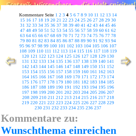
Kommentare Seite
1
2
3
4
5
6
7
8
9
10
11
12
13
14
15
16
17
18
19
20
21
22
23
24
25
26
27
28
29
30
31
32
33
34
35
36
37
38
39
40
41
42
43
44
45
46
47
48
49
50
51
52
53
54
55
56
57
58
59
60
61
62
63
64
65
66
67
68
69
70
71
72
73
74
75
76
77
78
79
80
81
82
83
84
85
86
87
88
89
90
91
92
93
94
95
96
97
98
99
100
101
102
103
104
105
106
107
108
109
110
111
112
113
114
115
116
117
118
119
120
121
122
123
124
125
126
127
128
129
130
131
132
133
134
135
136
137
138
139
140
141
142
143
144
145
146
147
148
149
150
151
152
153
154
155
156
157
158
159
160
161
162
163
164
165
166
167
168
169
170
171
172
173
174
175
176
177
178
179
180
181
182
183
184
185
186
187
188
189
190
191
192
193
194
195
196
197
198
199
200
201
202
203
204
205
206
207
208
209
210
211
212
213
214
215
216
217
218
219
220
221
222
223
224
225
226
227
228
229
230
231
232
233
234
235
236
237
Kommentare zu:
Wunschthema einreichen