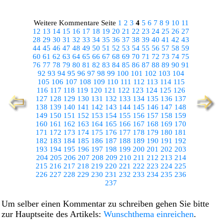
Weitere Kommentare Seite
1
2
3
4
5
6
7
8
9
10
11
12
13
14
15
16
17
18
19
20
21
22
23
24
25
26
27
28
29
30
31
32
33
34
35
36
37
38
39
40
41
42
43
44
45
46
47
48
49
50
51
52
53
54
55
56
57
58
59
60
61
62
63
64
65
66
67
68
69
70
71
72
73
74
75
76
77
78
79
80
81
82
83
84
85
86
87
88
89
90
91
92
93
94
95
96
97
98
99
100
101
102
103
104
105
106
107
108
109
110
111
112
113
114
115
116
117
118
119
120
121
122
123
124
125
126
127
128
129
130
131
132
133
134
135
136
137
138
139
140
141
142
143
144
145
146
147
148
149
150
151
152
153
154
155
156
157
158
159
160
161
162
163
164
165
166
167
168
169
170
171
172
173
174
175
176
177
178
179
180
181
182
183
184
185
186
187
188
189
190
191
192
193
194
195
196
197
198
199
200
201
202
203
204
205
206
207
208
209
210
211
212
213
214
215
216
217
218
219
220
221
222
223
224
225
226
227
228
229
230
231
232
233
234
235
236
237
Um selber einen Kommentar zu schreiben gehen Sie bitte
zur Hauptseite des Artikels:
Wunschthema einreichen
.