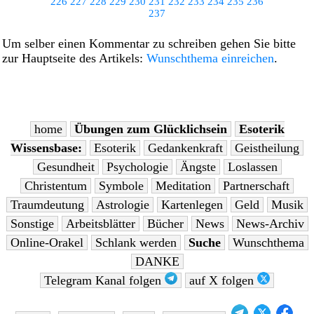
226
227
228
229
230
231
232
233
234
235
236
237
Um selber einen Kommentar zu schreiben gehen Sie bitte
zur Hauptseite des Artikels:
Wunschthema einreichen
.
home
Übungen zum Glücklichsein
Esoterik
Wissensbase:
Esoterik
Gedankenkraft
Geistheilung
Gesundheit
Psychologie
Ängste
Loslassen
Christentum
Symbole
Meditation
Partnerschaft
Traumdeutung
Astrologie
Kartenlegen
Geld
Musik
Sonstige
Arbeitsblätter
Bücher
News
News-Archiv
Online-Orakel
Schlank werden
Suche
Wunschthema
DANKE
Telegram Kanal folgen
auf X folgen