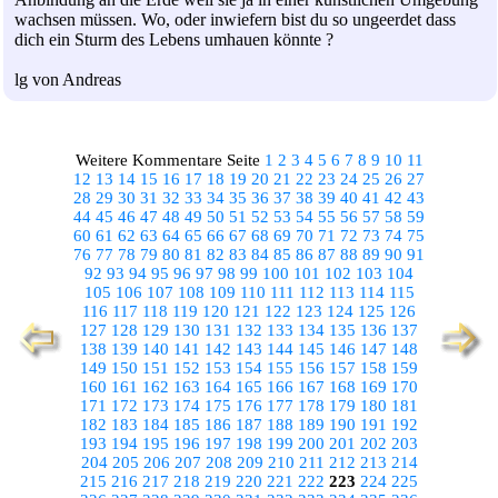
wachsen müssen. Wo, oder inwiefern bist du so ungeerdet dass
dich ein Sturm des Lebens umhauen könnte ?
lg von Andreas
Weitere Kommentare Seite
1
2
3
4
5
6
7
8
9
10
11
12
13
14
15
16
17
18
19
20
21
22
23
24
25
26
27
28
29
30
31
32
33
34
35
36
37
38
39
40
41
42
43
44
45
46
47
48
49
50
51
52
53
54
55
56
57
58
59
60
61
62
63
64
65
66
67
68
69
70
71
72
73
74
75
76
77
78
79
80
81
82
83
84
85
86
87
88
89
90
91
92
93
94
95
96
97
98
99
100
101
102
103
104
105
106
107
108
109
110
111
112
113
114
115
116
117
118
119
120
121
122
123
124
125
126
127
128
129
130
131
132
133
134
135
136
137
138
139
140
141
142
143
144
145
146
147
148
149
150
151
152
153
154
155
156
157
158
159
160
161
162
163
164
165
166
167
168
169
170
171
172
173
174
175
176
177
178
179
180
181
182
183
184
185
186
187
188
189
190
191
192
193
194
195
196
197
198
199
200
201
202
203
204
205
206
207
208
209
210
211
212
213
214
215
216
217
218
219
220
221
222
223
224
225