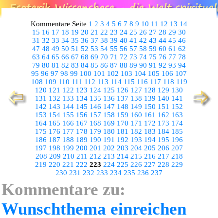
Kommentare Seite
1
2
3
4
5
6
7
8
9
10
11
12
13
14
15
16
17
18
19
20
21
22
23
24
25
26
27
28
29
30
31
32
33
34
35
36
37
38
39
40
41
42
43
44
45
46
47
48
49
50
51
52
53
54
55
56
57
58
59
60
61
62
63
64
65
66
67
68
69
70
71
72
73
74
75
76
77
78
79
80
81
82
83
84
85
86
87
88
89
90
91
92
93
94
95
96
97
98
99
100
101
102
103
104
105
106
107
108
109
110
111
112
113
114
115
116
117
118
119
120
121
122
123
124
125
126
127
128
129
130
131
132
133
134
135
136
137
138
139
140
141
142
143
144
145
146
147
148
149
150
151
152
153
154
155
156
157
158
159
160
161
162
163
164
165
166
167
168
169
170
171
172
173
174
175
176
177
178
179
180
181
182
183
184
185
186
187
188
189
190
191
192
193
194
195
196
197
198
199
200
201
202
203
204
205
206
207
208
209
210
211
212
213
214
215
216
217
218
219
220
221
222
223
224
225
226
227
228
229
230
231
232
233
234
235
236
237
Kommentare zu:
Wunschthema einreichen