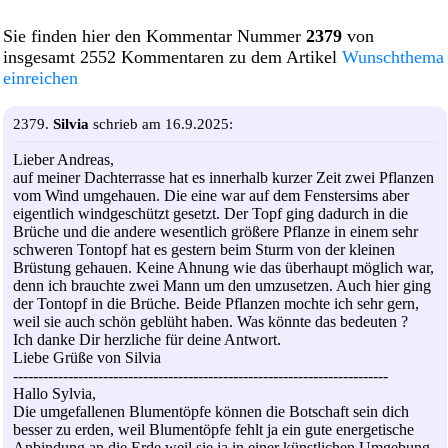
Sie finden hier den Kommentar Nummer
2379
von
insgesamt 2552 Kommentaren zu dem Artikel
Wunschthema
einreichen
2379.
Silvia
schrieb am 16.9.2025:
Lieber Andreas,
auf meiner Dachterrasse hat es innerhalb kurzer Zeit zwei Pflanzen
vom Wind umgehauen. Die eine war auf dem Fenstersims aber
eigentlich windgeschützt gesetzt. Der Topf ging dadurch in die
Brüche und die andere wesentlich größere Pflanze in einem sehr
schweren Tontopf hat es gestern beim Sturm von der kleinen
Brüstung gehauen. Keine Ahnung wie das überhaupt möglich war,
denn ich brauchte zwei Mann um den umzusetzen. Auch hier ging
der Tontopf in die Brüche. Beide Pflanzen mochte ich sehr gern,
weil sie auch schön geblüht haben. Was könnte das bedeuten ?
Ich danke Dir herzliche für deine Antwort.
Liebe Grüße von Silvia
---------------------------------------------------------------------------
Hallo Sylvia,
Die umgefallenen Blumentöpfe können die Botschaft sein dich
besser zu erden, weil Blumentöpfe fehlt ja ein gute energetische
Anbindung an die Erde weil sie ja in einer künstlichen Umgebung