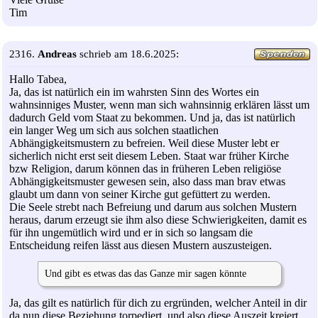
Tim
2316.
Andreas
schrieb am 18.6.2025:
Hallo Tabea,
Ja, das ist natürlich ein im wahrsten Sinn des Wortes ein
wahnsinniges Muster, wenn man sich wahnsinnig erklären lässt um
dadurch Geld vom Staat zu bekommen. Und ja, das ist natürlich
ein langer Weg um sich aus solchen staatlichen
Abhängigkeitsmustern zu befreien. Weil diese Muster lebt er
sicherlich nicht erst seit diesem Leben. Staat war früher Kirche
bzw Religion, darum können das in früheren Leben religiöse
Abhängigkeitsmuster gewesen sein, also dass man brav etwas
glaubt um dann von seiner Kirche gut gefüttert zu werden.
Die Seele strebt nach Befreiung und darum aus solchen Mustern
heraus, darum erzeugt sie ihm also diese Schwierigkeiten, damit es
für ihn ungemütlich wird und er in sich so langsam die
Entscheidung reifen lässt aus diesen Mustern auszusteigen.
Und gibt es etwas das das Ganze mir sagen könnte
Ja, das gilt es natürlich für dich zu ergründen, welcher Anteil in dir
da nun diese Beziehung torpediert, und also diese Auszeit kreiert