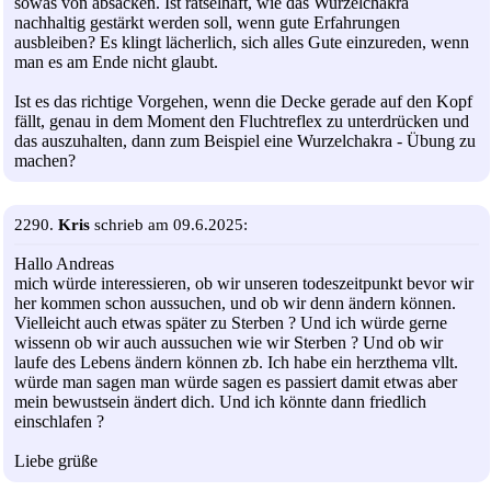
sowas von absacken. Ist rätselhaft, wie das Wurzelchakra
nachhaltig gestärkt werden soll, wenn gute Erfahrungen
ausbleiben? Es klingt lächerlich, sich alles Gute einzureden, wenn
man es am Ende nicht glaubt.
Ist es das richtige Vorgehen, wenn die Decke gerade auf den Kopf
fällt, genau in dem Moment den Fluchtreflex zu unterdrücken und
das auszuhalten, dann zum Beispiel eine Wurzelchakra - Übung zu
machen?
2290.
Kris
schrieb am 09.6.2025:
Hallo Andreas
mich würde interessieren, ob wir unseren todeszeitpunkt bevor wir
her kommen schon aussuchen, und ob wir denn ändern können.
Vielleicht auch etwas später zu Sterben ? Und ich würde gerne
wissenn ob wir auch aussuchen wie wir Sterben ? Und ob wir
laufe des Lebens ändern können zb. Ich habe ein herzthema vllt.
würde man sagen man würde sagen es passiert damit etwas aber
mein bewustsein ändert dich. Und ich könnte dann friedlich
einschlafen ?
Liebe grüße