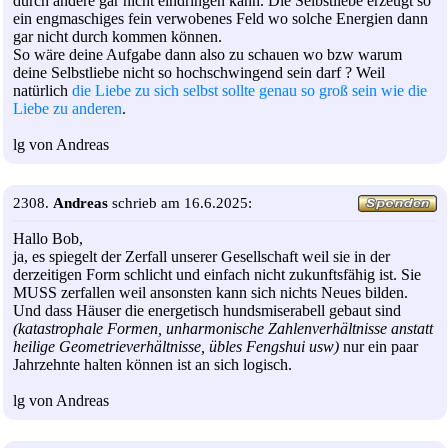
durch andere gar nicht eindringen kann. Die Selbstliebe erzeugt so
ein engmaschiges fein verwobenes Feld wo solche Energien dann
gar nicht durch kommen können.
So wäre deine Aufgabe dann also zu schauen wo bzw warum
deine Selbstliebe nicht so hochschwingend sein darf ? Weil
natürlich
die Liebe zu sich selbst sollte genau so groß sein wie die
Liebe zu anderen
.
lg von Andreas
2308.
Andreas
schrieb am 16.6.2025:
Hallo Bob,
ja, es spiegelt der Zerfall unserer Gesellschaft weil sie in der
derzeitigen Form schlicht und einfach nicht zukunftsfähig ist. Sie
MUSS zerfallen weil ansonsten kann sich nichts Neues bilden.
Und dass Häuser die energetisch hundsmiserabell gebaut sind
(katastrophale Formen, unharmonische Zahlenverhältnisse anstatt
heilige Geometrieverhältnisse, übles Fengshui usw)
nur ein paar
Jahrzehnte halten können ist an sich logisch.
lg von Andreas