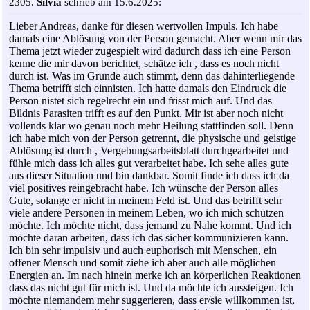
2305.
Silvia
schrieb am 15.6.2025:
Lieber Andreas, danke für diesen wertvollen Impuls. Ich habe
damals eine Ablösung von der Person gemacht. Aber wenn mir das
Thema jetzt wieder zugespielt wird dadurch dass ich eine Person
kenne die mir davon berichtet, schätze ich , dass es noch nicht
durch ist. Was im Grunde auch stimmt, denn das dahinterliegende
Thema betrifft sich einnisten. Ich hatte damals den Eindruck die
Person nistet sich regelrecht ein und frisst mich auf. Und das
Bildnis Parasiten trifft es auf den Punkt. Mir ist aber noch nicht
vollends klar wo genau noch mehr Heilung stattfinden soll. Denn
ich habe mich von der Person getrennt, die physische und geistige
Ablösung ist durch , Vergebungsarbeitsblatt durchgearbeitet und
fühle mich dass ich alles gut verarbeitet habe. Ich sehe alles gute
aus dieser Situation und bin dankbar. Somit finde ich dass ich da
viel positives reingebracht habe. Ich wünsche der Person alles
Gute, solange er nicht in meinem Feld ist. Und das betrifft sehr
viele andere Personen in meinem Leben, wo ich mich schützen
möchte. Ich möchte nicht, dass jemand zu Nahe kommt. Und ich
möchte daran arbeiten, dass ich das sicher kommunizieren kann.
Ich bin sehr impulsiv und auch euphorisch mit Menschen, ein
offener Mensch und somit ziehe ich aber auch alle möglichen
Energien an. Im nach hinein merke ich an körperlichen Reaktionen
dass das nicht gut für mich ist. Und da möchte ich aussteigen. Ich
möchte niemandem mehr suggerieren, dass er/sie willkommen ist,