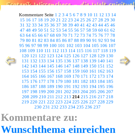
Kommentare Seite
1
2
3
4
5
6
7
8
9
10
11
12
13
14
15
16
17
18
19
20
21
22
23
24
25
26
27
28
29
30
31
32
33
34
35
36
37
38
39
40
41
42
43
44
45
46
47
48
49
50
51
52
53
54
55
56
57
58
59
60
61
62
63
64
65
66
67
68
69
70
71
72
73
74
75
76
77
78
79
80
81
82
83
84
85
86
87
88
89
90
91
92
93
94
95
96
97
98
99
100
101
102
103
104
105
106
107
108
109
110
111
112
113
114
115
116
117
118
119
120
121
122
123
124
125
126
127
128
129
130
131
132
133
134
135
136
137
138
139
140
141
142
143
144
145
146
147
148
149
150
151
152
153
154
155
156
157
158
159
160
161
162
163
164
165
166
167
168
169
170
171
172
173
174
175
176
177
178
179
180
181
182
183
184
185
186
187
188
189
190
191
192
193
194
195
196
197
198
199
200
201
202
203
204
205
206
207
208
209
210
211
212
213
214
215
216
217
218
219
220
221
222
223
224
225
226
227
228
229
230
231
232
233
234
235
236
237
Kommentare zu:
Wunschthema einreichen