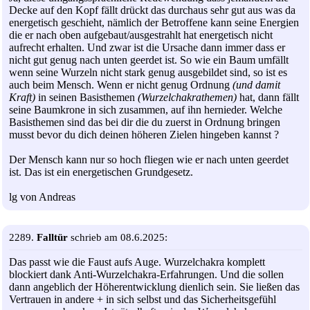
Decke auf den Kopf fällt drückt das durchaus sehr gut aus was da
energetisch geschieht, nämlich der Betroffene kann seine Energien
die er nach oben aufgebaut/ausgestrahlt hat energetisch nicht
aufrecht erhalten. Und zwar ist die Ursache dann immer dass er
nicht gut genug nach unten geerdet ist. So wie ein Baum umfällt
wenn seine Wurzeln nicht stark genug ausgebildet sind, so ist es
auch beim Mensch. Wenn er nicht genug Ordnung
(und damit
Kraft)
in seinen Basisthemen
(Wurzelchakrathemen)
hat, dann fällt
seine Baumkrone in sich zusammen, auf ihn hernieder. Welche
Basisthemen sind das bei dir die du zuerst in Ordnung bringen
musst bevor du dich deinen höheren Zielen hingeben kannst ?
Der Mensch kann nur so hoch fliegen wie er nach unten geerdet
ist. Das ist ein energetischen Grundgesetz.
lg von Andreas
2289.
Falltür
schrieb am 08.6.2025:
Das passt wie die Faust aufs Auge. Wurzelchakra komplett
blockiert dank Anti-Wurzelchakra-Erfahrungen. Und die sollen
dann angeblich der Höherentwicklung dienlich sein. Sie ließen das
Vertrauen in andere + in sich selbst und das Sicherheitsgefühl