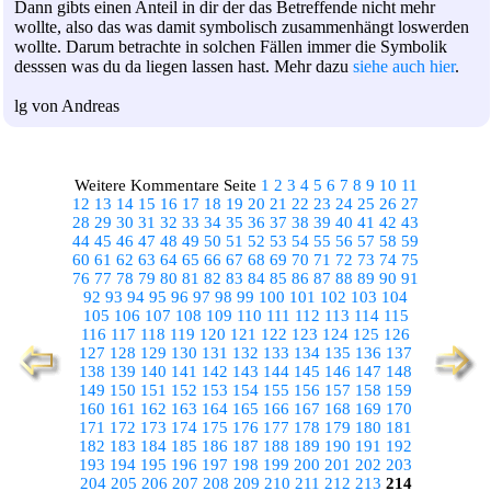
Dann gibts einen Anteil in dir der das Betreffende nicht mehr
wollte, also das was damit symbolisch zusammenhängt loswerden
wollte. Darum betrachte in solchen Fällen immer die Symbolik
desssen was du da liegen lassen hast. Mehr dazu
siehe auch hier
.
lg von Andreas
Weitere Kommentare Seite
1
2
3
4
5
6
7
8
9
10
11
12
13
14
15
16
17
18
19
20
21
22
23
24
25
26
27
28
29
30
31
32
33
34
35
36
37
38
39
40
41
42
43
44
45
46
47
48
49
50
51
52
53
54
55
56
57
58
59
60
61
62
63
64
65
66
67
68
69
70
71
72
73
74
75
76
77
78
79
80
81
82
83
84
85
86
87
88
89
90
91
92
93
94
95
96
97
98
99
100
101
102
103
104
105
106
107
108
109
110
111
112
113
114
115
116
117
118
119
120
121
122
123
124
125
126
127
128
129
130
131
132
133
134
135
136
137
138
139
140
141
142
143
144
145
146
147
148
149
150
151
152
153
154
155
156
157
158
159
160
161
162
163
164
165
166
167
168
169
170
171
172
173
174
175
176
177
178
179
180
181
182
183
184
185
186
187
188
189
190
191
192
193
194
195
196
197
198
199
200
201
202
203
204
205
206
207
208
209
210
211
212
213
214