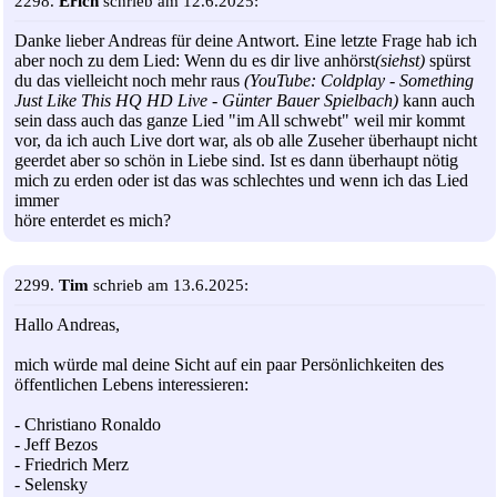
2298.
Erich
schrieb am 12.6.2025:
Danke lieber Andreas für deine Antwort. Eine letzte Frage hab ich
aber noch zu dem Lied: Wenn du es dir live anhörst
(siehst)
spürst
du das vielleicht noch mehr raus
(YouTube: Coldplay - Something
Just Like This HQ HD Live - Günter Bauer Spielbach)
kann auch
sein dass auch das ganze Lied "im All schwebt" weil mir kommt
vor, da ich auch Live dort war, als ob alle Zuseher überhaupt nicht
geerdet aber so schön in Liebe sind. Ist es dann überhaupt nötig
mich zu erden oder ist das was schlechtes und wenn ich das Lied
immer
höre enterdet es mich?
2299.
Tim
schrieb am 13.6.2025:
Hallo Andreas,
mich würde mal deine Sicht auf ein paar Persönlichkeiten des
öffentlichen Lebens interessieren:
- Christiano Ronaldo
- Jeff Bezos
- Friedrich Merz
- Selensky