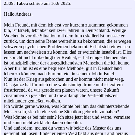
2309.
Tabea
schrieb am 16.6.2025:
Hallo Andreas,
Mein Freund, mit dem ich erst vor kurzem zusammen gekommen
bin, ist Israeli, lebt aber seit zwei Jahren in Deutschland. Wenige
Wochen bevor die Situation mit dem Iran eskaliert ist, musste er
zurück, um dort seine Rente weiterhin zu bekommen, die er wegen
schweren psychischen Problemen bekommt. Er hat sich einweisen
lassen um nachweisen zu können, daß er weiterhin instabil ist. Dies
entspricht nicht unbedingt der Realität, er hat einige Themen aber
ist prinzipiell einer der ausgeglichendsten Menschen die ich kenne.
Aber für ihn ist es eine bequeme Methode, gut in Deutschland
leben zu können, nach burnout etc. in seinem Job in Israel.
Nun ist der Krieg ausgebrochen und er kommt nicht mehr weg.
Das ganze hat für mich eine wahnsinnige Ironie und ist extrem
frustrierend, da wir gerade am planen waren, unsere Zukunft
zusammen zu gestalten und die anfängliche Verliebtheitszeit
miteinander genießen wollten.
Ich würde gerne wissen, was könnte bei ihm das dahinterstehende
Muster sein, sich in eine solche Situation gebracht zu haben?
Was könnte es bei mir sein? Ich sitze jetzt hier und warte, vermisse
und kann nicht wirklich planen ohne ihn.
Und außerdem, meinst du wenn wir beide das Muster das uns
getrennt hat lösen, findet er einen Weg bald aus dem Land heraus