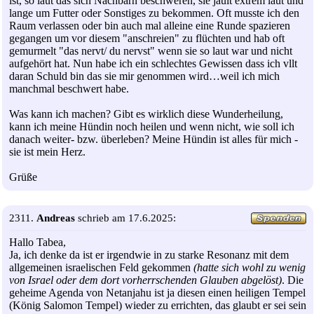
ist, so laut das sich Nachbarn beschweren, sie jault extrem laut und
lange um Futter oder Sonstiges zu bekommen. Oft musste ich den
Raum verlassen oder bin auch mal alleine eine Runde spazieren
gegangen um vor diesem "anschreien" zu flüchten und hab oft
gemurmelt "das nervt/ du nervst" wenn sie so laut war und nicht
aufgehört hat. Nun habe ich ein schlechtes Gewissen dass ich vllt
daran Schuld bin das sie mir genommen wird…weil ich mich
manchmal beschwert habe.
Was kann ich machen? Gibt es wirklich diese Wunderheilung,
kann ich meine Hündin noch heilen und wenn nicht, wie soll ich
danach weiter- bzw. überleben? Meine Hündin ist alles für mich -
sie ist mein Herz.
Grüße
2311.
Andreas
schrieb am 17.6.2025:
Hallo Tabea,
Ja, ich denke da ist er irgendwie in zu starke Resonanz mit dem
allgemeinen israelischen Feld gekommen
(hatte sich wohl zu wenig
von Israel oder dem dort vorherrschenden Glauben abgelöst)
. Die
geheime Agenda von Netanjahu ist ja diesen einen heiligen Tempel
(König Salomon Tempel) wieder zu errichten, das glaubt er sei sein