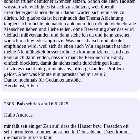
sondern früher deutlicher Grenzen setzen. Schon die alten Taoisten
wussten wie wichtig es ist sich zu schützen, weil überall
Fremdenergien lauern die nur darauf warten sich einnisten zu
dürfen. Ich glaube da ist bei mir auch das Thema Ablehnung
tangiert. Ich möchte niemanden ablehnen. Ich möchte vielmehr alle
Menschen lieben und Liebe teilen, ohne Bewertung aber das wird
vielfach mißverstanden und dann stehe ich da und kann zusehen
wie ich mich wieder abgrenze. Was meist barsch und absolut
empfunden wird, weil sich da eben auch Wut angestaut hat über
meine Nichtfähigkeit besser früher zu kommunizieren. Und das
kann auch darin enden, dass ich manche Personen im Handy
einfach blockiere, damit da nichts mehr durchdringen kann.
Letzteres macht mir gar nichts aus, offen gestanden. Problem
gelöst. Aber was könnte nun parasitär bei mir sein ?
Danke nochmals für Gedankenanstöße.
Herzlichst, Silvia
2306.
Bob
schrieb am 16.6.2025:
Hallo Andreas,
mir fällt seit einiger Zeit auf, dass die Häuser bzw. Fassaden oft
sehr heruntergekommen aussehen in Deutschland. Dazu kommt
die marode Infrastruktur.