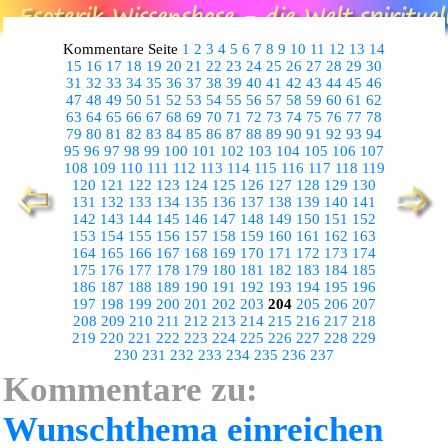
Kommentare Seite
1
2
3
4
5
6
7
8
9
10
11
12
13
14
15
16
17
18
19
20
21
22
23
24
25
26
27
28
29
30
31
32
33
34
35
36
37
38
39
40
41
42
43
44
45
46
47
48
49
50
51
52
53
54
55
56
57
58
59
60
61
62
63
64
65
66
67
68
69
70
71
72
73
74
75
76
77
78
79
80
81
82
83
84
85
86
87
88
89
90
91
92
93
94
95
96
97
98
99
100
101
102
103
104
105
106
107
108
109
110
111
112
113
114
115
116
117
118
119
120
121
122
123
124
125
126
127
128
129
130
131
132
133
134
135
136
137
138
139
140
141
142
143
144
145
146
147
148
149
150
151
152
153
154
155
156
157
158
159
160
161
162
163
164
165
166
167
168
169
170
171
172
173
174
175
176
177
178
179
180
181
182
183
184
185
186
187
188
189
190
191
192
193
194
195
196
197
198
199
200
201
202
203
204
205
206
207
208
209
210
211
212
213
214
215
216
217
218
219
220
221
222
223
224
225
226
227
228
229
230
231
232
233
234
235
236
237
Kommentare zu:
Wunschthema einreichen