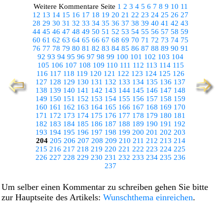
Weitere Kommentare Seite
1
2
3
4
5
6
7
8
9
10
11
12
13
14
15
16
17
18
19
20
21
22
23
24
25
26
27
28
29
30
31
32
33
34
35
36
37
38
39
40
41
42
43
44
45
46
47
48
49
50
51
52
53
54
55
56
57
58
59
60
61
62
63
64
65
66
67
68
69
70
71
72
73
74
75
76
77
78
79
80
81
82
83
84
85
86
87
88
89
90
91
92
93
94
95
96
97
98
99
100
101
102
103
104
105
106
107
108
109
110
111
112
113
114
115
116
117
118
119
120
121
122
123
124
125
126
127
128
129
130
131
132
133
134
135
136
137
138
139
140
141
142
143
144
145
146
147
148
149
150
151
152
153
154
155
156
157
158
159
160
161
162
163
164
165
166
167
168
169
170
171
172
173
174
175
176
177
178
179
180
181
182
183
184
185
186
187
188
189
190
191
192
193
194
195
196
197
198
199
200
201
202
203
204
205
206
207
208
209
210
211
212
213
214
215
216
217
218
219
220
221
222
223
224
225
226
227
228
229
230
231
232
233
234
235
236
237
Um selber einen Kommentar zu schreiben gehen Sie bitte
zur Hauptseite des Artikels:
Wunschthema einreichen
.