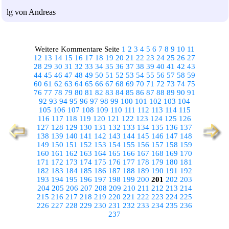
lg von Andreas
Weitere Kommentare Seite
1
2
3
4
5
6
7
8
9
10
11
12
13
14
15
16
17
18
19
20
21
22
23
24
25
26
27
28
29
30
31
32
33
34
35
36
37
38
39
40
41
42
43
44
45
46
47
48
49
50
51
52
53
54
55
56
57
58
59
60
61
62
63
64
65
66
67
68
69
70
71
72
73
74
75
76
77
78
79
80
81
82
83
84
85
86
87
88
89
90
91
92
93
94
95
96
97
98
99
100
101
102
103
104
105
106
107
108
109
110
111
112
113
114
115
116
117
118
119
120
121
122
123
124
125
126
127
128
129
130
131
132
133
134
135
136
137
138
139
140
141
142
143
144
145
146
147
148
149
150
151
152
153
154
155
156
157
158
159
160
161
162
163
164
165
166
167
168
169
170
171
172
173
174
175
176
177
178
179
180
181
182
183
184
185
186
187
188
189
190
191
192
193
194
195
196
197
198
199
200
201
202
203
204
205
206
207
208
209
210
211
212
213
214
215
216
217
218
219
220
221
222
223
224
225
226
227
228
229
230
231
232
233
234
235
236
237