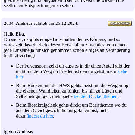
gleich so heftig und langdauernd sein.Ich versuche wirklich die
seelischen Entsprechungen zu sehen.
2004.
Andreas
schrieb am 26.12.2024:
Hallo Elsa,
Du siehst, da gibts einige Botschaften deines Körpers, und so
wirds zeit dass du dich diesen Botschaften zuwendest von denen
jede Einzelne ja für sich genommen schon einiges an Veränderung
in dir abverlangt:
Der Fersensporn zeigt dir dass es in dir einen Anteil gibt der
nicht mit dem Weg im Frieden ist den du gehst, mehr
siehe
hier
.
Beim Rücken und der HWS gehts meist um die Weigerung
die eigenen Wahrheiten zu fühlen, bis hin zu Lügen und
Selbstbelügungen, mehr siehe
bei den Rückenthemen
.
Beim Iliosakralgelenk gehts direkt um Basisthemen wo du
aus dem Gleichgewicht herausgefallen bist, mehr
dazu
findest du hier
.
lg von Andreas