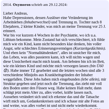
2014.
Oxymoron
schrieb am 29.12.2024:
Lieber Andreas,
Habe Depressionen, dessen Auslöser eine Veränderung im
Arbeitsleben
(Inhaberwechsel)
und Trennung m. Tochter nach 8
Ehejahren, 2 kleine Kinder, was mich an meine Trennung vor 25 J.
erinnert.
War bis vor kurzem 4 Wochen in der Psychiatrie, wo ich u.a.
Lithium bekomme. Mein Zustand hat sich verschlechtert, ich fühle
mich wie ein Kind, kann nicht besonders klar denken, bin voller
Angst, sehr schlechtes Erinnerungsvermögen
(Kurzzeitgedächtnis)
.
Und eben kein "Normalitätsdenken", alles ist unsicher für mich,
das Leben, was alles passieren kann, ich will nichts wagen und
diese Unsicherheit macht mich krank. Am liebsten bin ich im Bett,
wie ein kleines Kind und möchte mich versorgen lassen
(bin Ü60
😟)
. Habe immer TZ gearbeitet und die letzten wochen sind alle 3
verschiedene Minijobs aus Krankheitsgründen der Inhaber
weggefallen. Diese Jobs haben mich eingebunden
(lebe allein)
, mir
Struktur gegeben und jetzt noch die Trennung, das zieht mir voll
den Boden unter den Füssen weg. Habe keinen Halt mehr, dann
schlägt jetzt mein Alter zu, alles vorbei, kräfte lassen nach,
Aussehen verändert sich und ich erkenne das und die Tatsache
wirft mich um, Gedankenkreisen und ich schaue mir alte Fotos an
und weine, was alles vorbei ist und nicht mehr wiederkommt.