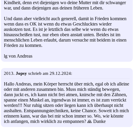
Kindheit, denn evt diejenigen wo deine Mutter mit dir schwanger
war, und dann diejenigen aus deinen früheren Leben.
Und dann aber vielleicht auch generell, damit in Frieden kommen
wenn dass es OK ist wenn du etwas Geschlucktes wieder
auskotzen tust. Es ist je letztlich das selbe wie wenn du etwas
hinausscheißen tust, nur eben oben anstatt unten. Beides ist im
menschlichen Leben erlaubt, darum versuche mit beidem in einen
Frieden zu kommen.
lg von Andreas
2013.
Jopsy
schrieb am 29.12.2024:
Hallo Andreas, mein Körper herrscht über mich, egal ob ich alleine
oder mit anderen zusammen bin. Muss mich ständig bewegen,
dann juckt es, ich kann nicht frei atmen, knirsche mit den Zähnen,
spanne einen Muskel an, irgendwas ist immer, es ist zum verrückt
werden!!! Nur ruhig sitzen oder liegen kann ich überhaupt nicht
aushalten. Entspannungstechniken, keine Chance. Soweit ich mich
erinnern kann, war das bei mir schon immer so. Wo, wie könnte
ich anfangen, mich wirklich zu entspannen? 🙏 Danke