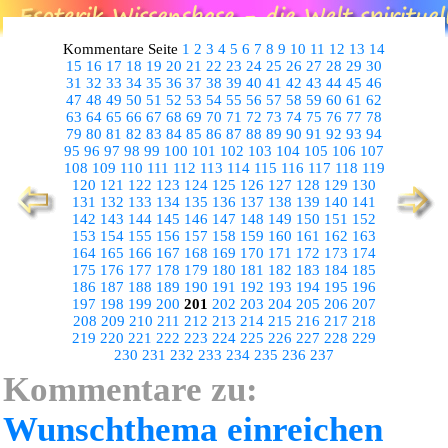
Kommentare Seite
1
2
3
4
5
6
7
8
9
10
11
12
13
14
15
16
17
18
19
20
21
22
23
24
25
26
27
28
29
30
31
32
33
34
35
36
37
38
39
40
41
42
43
44
45
46
47
48
49
50
51
52
53
54
55
56
57
58
59
60
61
62
63
64
65
66
67
68
69
70
71
72
73
74
75
76
77
78
79
80
81
82
83
84
85
86
87
88
89
90
91
92
93
94
95
96
97
98
99
100
101
102
103
104
105
106
107
108
109
110
111
112
113
114
115
116
117
118
119
120
121
122
123
124
125
126
127
128
129
130
131
132
133
134
135
136
137
138
139
140
141
142
143
144
145
146
147
148
149
150
151
152
153
154
155
156
157
158
159
160
161
162
163
164
165
166
167
168
169
170
171
172
173
174
175
176
177
178
179
180
181
182
183
184
185
186
187
188
189
190
191
192
193
194
195
196
197
198
199
200
201
202
203
204
205
206
207
208
209
210
211
212
213
214
215
216
217
218
219
220
221
222
223
224
225
226
227
228
229
230
231
232
233
234
235
236
237
Kommentare zu:
Wunschthema einreichen