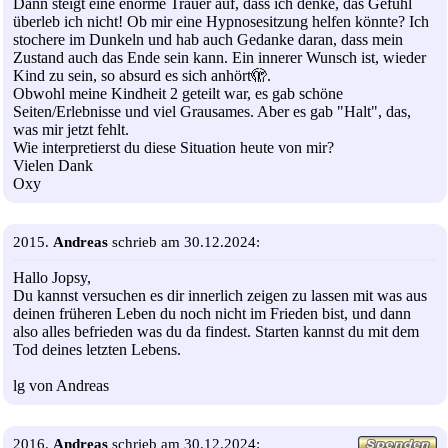
Dann steigt eine enorme Trauer auf, dass ich denke, das Gefühl
überleb ich nicht! Ob mir eine Hypnosesitzung helfen könnte? Ich
stochere im Dunkeln und hab auch Gedanke daran, dass mein
Zustand auch das Ende sein kann. Ein innerer Wunsch ist, wieder
Kind zu sein, so absurd es sich anhört🫣.
Obwohl meine Kindheit 2 geteilt war, es gab schöne
Seiten/Erlebnisse und viel Grausames. Aber es gab "Halt", das,
was mir jetzt fehlt.
Wie interpretierst du diese Situation heute von mir?
Vielen Dank
Oxy
2015.
Andreas
schrieb am 30.12.2024:
Hallo Jopsy,
Du kannst versuchen es dir innerlich zeigen zu lassen mit was aus
deinen früheren Leben du noch nicht im Frieden bist, und dann
also alles befrieden was du da findest. Starten kannst du mit dem
Tod deines letzten Lebens.
lg von Andreas
2016.
Andreas
schrieb am 30.12.2024: