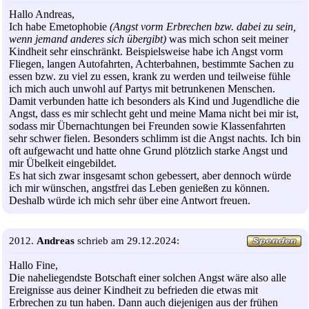
Hallo Andreas,
Ich habe Emetophobie
(Angst vorm Erbrechen bzw. dabei zu sein,
wenn jemand anderes sich übergibt)
was mich schon seit meiner
Kindheit sehr einschränkt. Beispielsweise habe ich Angst vorm
Fliegen, langen Autofahrten, Achterbahnen, bestimmte Sachen zu
essen bzw. zu viel zu essen, krank zu werden und teilweise fühle
ich mich auch unwohl auf Partys mit betrunkenen Menschen.
Damit verbunden hatte ich besonders als Kind und Jugendliche die
Angst, dass es mir schlecht geht und meine Mama nicht bei mir ist,
sodass mir Übernachtungen bei Freunden sowie Klassenfahrten
sehr schwer fielen. Besonders schlimm ist die Angst nachts. Ich bin
oft aufgewacht und hatte ohne Grund plötzlich starke Angst und
mir Übelkeit eingebildet.
Es hat sich zwar insgesamt schon gebessert, aber dennoch würde
ich mir wünschen, angstfrei das Leben genießen zu können.
Deshalb würde ich mich sehr über eine Antwort freuen.
2012.
Andreas
schrieb am 29.12.2024:
Hallo Fine,
Die naheliegendste Botschaft einer solchen Angst wäre also alle
Ereignisse aus deiner Kindheit zu befrieden die etwas mit
Erbrechen zu tun haben. Dann auch diejenigen aus der frühen