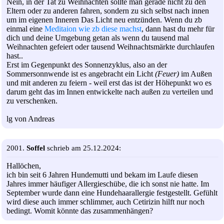
Nein, in der Tat zu Weihnachten sollte man gerade nicht zu den
Eltern oder zu anderen fahren, sondern zu sich selbst nach innen
um im eigenen Inneren Das Licht neu entzünden. Wenn du zb
einmal eine
Meditaion wie zb diese machst
, dann hast du mehr für
dich und deine Umgebung getan als wenn du tausend mal
Weihnachten gefeiert oder tausend Weihnachtsmärkte durchlaufen
hast..
Erst im Gegenpunkt des Sonnenzyklus, also an der
Sommersonnwende ist es angebracht ein Licht
(Feuer)
im Außen
und mit anderen zu feiern - weil erst das ist der Höhepunkt wo es
darum geht das im Innen entwickelte nach außen zu verteilen und
zu verschenken.
lg von Andreas
2001.
Soffel
schrieb am 25.12.2024:
Hallöchen,
ich bin seit 6 Jahren Hundemutti und bekam im Laufe diesen
Jahres immer häufiger Allergieschübe, die ich sonst nie hatte. Im
September wurde dann eine Hundehaarallergie festgestellt. Gefühlt
wird diese auch immer schlimmer, auch Cetirizin hilft nur noch
bedingt. Womit könnte das zusammenhängen?