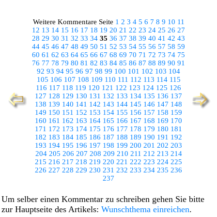
Weitere Kommentare Seite
1
2
3
4
5
6
7
8
9
10
11
12
13
14
15
16
17
18
19
20
21
22
23
24
25
26
27
28
29
30
31
32
33
34
35
36
37
38
39
40
41
42
43
44
45
46
47
48
49
50
51
52
53
54
55
56
57
58
59
60
61
62
63
64
65
66
67
68
69
70
71
72
73
74
75
76
77
78
79
80
81
82
83
84
85
86
87
88
89
90
91
92
93
94
95
96
97
98
99
100
101
102
103
104
105
106
107
108
109
110
111
112
113
114
115
116
117
118
119
120
121
122
123
124
125
126
127
128
129
130
131
132
133
134
135
136
137
138
139
140
141
142
143
144
145
146
147
148
149
150
151
152
153
154
155
156
157
158
159
160
161
162
163
164
165
166
167
168
169
170
171
172
173
174
175
176
177
178
179
180
181
182
183
184
185
186
187
188
189
190
191
192
193
194
195
196
197
198
199
200
201
202
203
204
205
206
207
208
209
210
211
212
213
214
215
216
217
218
219
220
221
222
223
224
225
226
227
228
229
230
231
232
233
234
235
236
237
Um selber einen Kommentar zu schreiben gehen Sie bitte
zur Hauptseite des Artikels:
Wunschthema einreichen
.