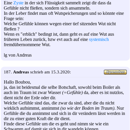
Eine
Zyste
in der sich Flüssigkeit sammelt zeigt dir dass da
Gefühle nicht fließen, sondern sich ansammeln.
In der Leber findet man oft Wutspeicherungen und so könnte eine
Frage sein:
Welche Gefühle können wegen einer tief sitzenden Wut nicht
fließen ?
Wenn es "erblich" bedingt ist, dann geht es auf eine Wut aus
früheren Leben zurück, bzw evt auch auf eine
systemisch
fremdübernommene Wut.
lg von Andreas
187.
Andreas
schrieb am 15.3.2020:
Hallo Boubou,
ja, das ist beidesmal die selbe Botschaft, sowohl beim Boiler als
auch im Traum ist zwar Wasser
(=Gefühle)
da, aber es ist nutzlos,
dient nicht der Erde oder dir.
Welche Gefühle sind das, die zwar da sind, aber die du nicht
wirklich aufnimmst, annimmst
(so wie der Boden im Traum)
. Nur
Gefühle die du annimmst und sich in dir verändern lässt werden in
dir zu einer guten Kraft die dir dient.
Finde diese Gefühle um die es geht und nimm sie wie ein
Schwamm auf damit sie sich in dir wandeln können.