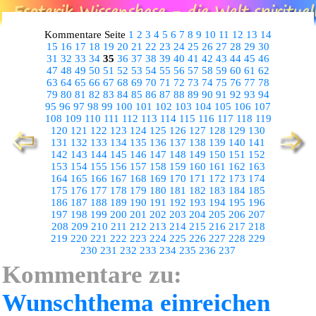
Kommentare Seite
1
2
3
4
5
6
7
8
9
10
11
12
13
14
15
16
17
18
19
20
21
22
23
24
25
26
27
28
29
30
31
32
33
34
35
36
37
38
39
40
41
42
43
44
45
46
47
48
49
50
51
52
53
54
55
56
57
58
59
60
61
62
63
64
65
66
67
68
69
70
71
72
73
74
75
76
77
78
79
80
81
82
83
84
85
86
87
88
89
90
91
92
93
94
95
96
97
98
99
100
101
102
103
104
105
106
107
108
109
110
111
112
113
114
115
116
117
118
119
120
121
122
123
124
125
126
127
128
129
130
131
132
133
134
135
136
137
138
139
140
141
142
143
144
145
146
147
148
149
150
151
152
153
154
155
156
157
158
159
160
161
162
163
164
165
166
167
168
169
170
171
172
173
174
175
176
177
178
179
180
181
182
183
184
185
186
187
188
189
190
191
192
193
194
195
196
197
198
199
200
201
202
203
204
205
206
207
208
209
210
211
212
213
214
215
216
217
218
219
220
221
222
223
224
225
226
227
228
229
230
231
232
233
234
235
236
237
Kommentare zu:
Wunschthema einreichen