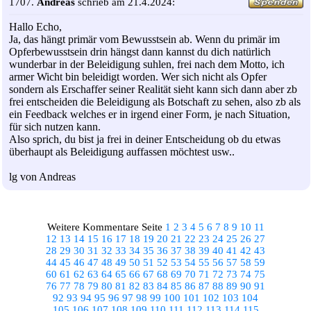
1707.
Andreas
schrieb am 21.4.2024:
Hallo Echo,
Ja, das hängt primär vom Bewusstsein ab. Wenn du primär im
Opferbewusstsein drin hängst dann kannst du dich natürlich
wunderbar in der Beleidigung suhlen, frei nach dem Motto, ich
armer Wicht bin beleidigt worden. Wer sich nicht als Opfer
sondern als Erschaffer seiner Realität sieht kann sich dann aber zb
frei entscheiden die Beleidigung als Botschaft zu sehen, also zb als
ein Feedback welches er in irgend einer Form, je nach Situation,
für sich nutzen kann.
Also sprich, du bist ja frei in deiner Entscheidung ob du etwas
überhaupt als Beleidigung auffassen möchtest usw..
lg von Andreas
Weitere Kommentare Seite
1
2
3
4
5
6
7
8
9
10
11
12
13
14
15
16
17
18
19
20
21
22
23
24
25
26
27
28
29
30
31
32
33
34
35
36
37
38
39
40
41
42
43
44
45
46
47
48
49
50
51
52
53
54
55
56
57
58
59
60
61
62
63
64
65
66
67
68
69
70
71
72
73
74
75
76
77
78
79
80
81
82
83
84
85
86
87
88
89
90
91
92
93
94
95
96
97
98
99
100
101
102
103
104
105
106
107
108
109
110
111
112
113
114
115