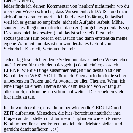
Lieber Andreas,
leider finde ich deinen Kommentar von 'neulich' nicht mehr, wo du
über dein Wissen schriebst, dass Wissen einfach DA IST und man
sich oft nur daran erinnert..., ich fand diese Erklärung fantastisch,
weil ich es genau so empfinde, nicht als Aufgabe, Arbeit, Mühe,
sondern 'es' fliegt einem doch einfach zu (mir geht es jedenfalls so).
Das, was mich interessiert (und das ist sehr viel), fliegt mir
sozusagen ins Hirn oder in den Bauch und dann entsteht da meine
eigene Wahrheit und das ist ein wunder-bares Gefühl von
Sicherheit, Klarheit, Vertrauen bei mir.
Jeden Tag lese ich hier deine Seiten und das ist neben Wissen eben
auch Lernen für mich, denn das geht ja damit einher, dass ich
LERNE, wie die Dinge zusammenhängen und deshalb ist dein
Kanal hier so WERTVOLL für mich. Eben auch durch die schier
unbegrenzten Fragen und Antworten zu allen Themen. Wenn ich
eine Frage zu einem Thema habe, dann lese ich von Anfang an
alles durch, da komme ich schon mal weiter...Das scheinen viele
hier nicht zu tun.
Ich bewundere dich, dass du immer wieder die GEDULD und
ZEIT aufbringst, Menschen, die hier (berechtigt natürlich) ihre
Fragen an dich stellen und für mein Empfinden wie ein kleines
Kind immer die selben Fragen an dich, den Meister, stellen und
garnicht damit aufhören... :>).