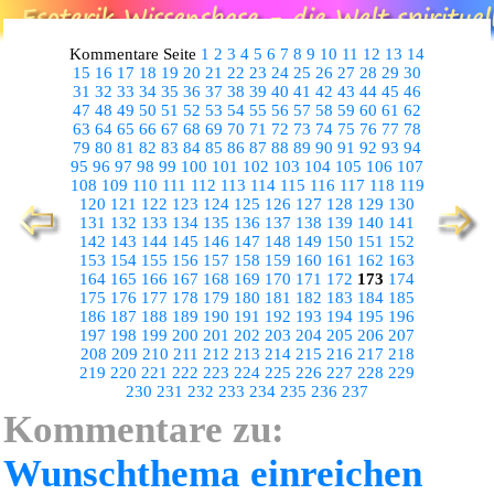
Kommentare Seite
1
2
3
4
5
6
7
8
9
10
11
12
13
14
15
16
17
18
19
20
21
22
23
24
25
26
27
28
29
30
31
32
33
34
35
36
37
38
39
40
41
42
43
44
45
46
47
48
49
50
51
52
53
54
55
56
57
58
59
60
61
62
63
64
65
66
67
68
69
70
71
72
73
74
75
76
77
78
79
80
81
82
83
84
85
86
87
88
89
90
91
92
93
94
95
96
97
98
99
100
101
102
103
104
105
106
107
108
109
110
111
112
113
114
115
116
117
118
119
120
121
122
123
124
125
126
127
128
129
130
131
132
133
134
135
136
137
138
139
140
141
142
143
144
145
146
147
148
149
150
151
152
153
154
155
156
157
158
159
160
161
162
163
164
165
166
167
168
169
170
171
172
173
174
175
176
177
178
179
180
181
182
183
184
185
186
187
188
189
190
191
192
193
194
195
196
197
198
199
200
201
202
203
204
205
206
207
208
209
210
211
212
213
214
215
216
217
218
219
220
221
222
223
224
225
226
227
228
229
230
231
232
233
234
235
236
237
Kommentare zu:
Wunschthema einreichen