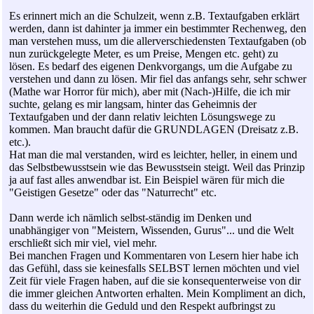
Es erinnert mich an die Schulzeit, wenn z.B. Textaufgaben erklärt
werden, dann ist dahinter ja immer ein bestimmter Rechenweg, den
man verstehen muss, um die allerverschiedensten Textaufgaben (ob
nun zurückgelegte Meter, es um Preise, Mengen etc. geht) zu
lösen. Es bedarf des eigenen Denkvorgangs, um die Aufgabe zu
verstehen und dann zu lösen. Mir fiel das anfangs sehr, sehr schwer
(Mathe war Horror für mich), aber mit (Nach-)Hilfe, die ich mir
suchte, gelang es mir langsam, hinter das Geheimnis der
Textaufgaben und der dann relativ leichten Lösungswege zu
kommen. Man braucht dafür die GRUNDLAGEN (Dreisatz z.B.
etc.).
Hat man die mal verstanden, wird es leichter, heller, in einem und
das Selbstbewusstsein wie das Bewusstsein steigt. Weil das Prinzip
ja auf fast alles anwendbar ist. Ein Beispiel wären für mich die
"Geistigen Gesetze" oder das "Naturrecht" etc.
Dann werde ich nämlich selbst-ständig im Denken und
unabhängiger von "Meistern, Wissenden, Gurus"... und die Welt
erschließt sich mir viel, viel mehr.
Bei manchen Fragen und Kommentaren von Lesern hier habe ich
das Gefühl, dass sie keinesfalls SELBST lernen möchten und viel
Zeit für viele Fragen haben, auf die sie konsequenterweise von dir
die immer gleichen Antworten erhalten. Mein Kompliment an dich,
dass du weiterhin die Geduld und den Respekt aufbringst zu