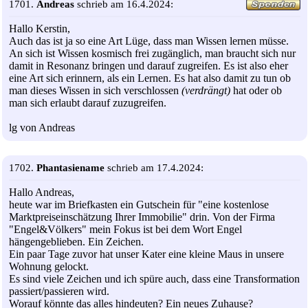
1701.
Andreas
schrieb am 16.4.2024:
Hallo Kerstin,
Auch das ist ja so eine Art Lüge, dass man Wissen lernen müsse.
An sich ist Wissen kosmisch frei zugänglich, man braucht sich nur
damit in Resonanz bringen und darauf zugreifen. Es ist also eher
eine Art sich erinnern, als ein Lernen. Es hat also damit zu tun ob
man dieses Wissen in sich verschlossen
(verdrängt)
hat oder ob
man sich erlaubt darauf zuzugreifen.
lg von Andreas
1702.
Phantasiename
schrieb am 17.4.2024:
Hallo Andreas,
heute war im Briefkasten ein Gutschein für "eine kostenlose
Marktpreiseinschätzung Ihrer Immobilie" drin. Von der Firma
"Engel&Völkers" mein Fokus ist bei dem Wort Engel
hängengeblieben. Ein Zeichen.
Ein paar Tage zuvor hat unser Kater eine kleine Maus in unsere
Wohnung gelockt.
Es sind viele Zeichen und ich spüre auch, dass eine Transformation
passiert/passieren wird.
Worauf könnte das alles hindeuten? Ein neues Zuhause?