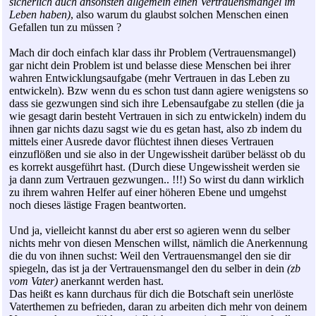
sicherlich auch ansonsten allgemein einen Vertrauensmangel im
Leben haben)
, also warum du glaubst solchen Menschen einen
Gefallen tun zu müssen ?
Mach dir doch einfach klar dass ihr Problem (Vertrauensmangel)
gar nicht dein Problem ist und belasse diese Menschen bei ihrer
wahren Entwicklungsaufgabe (mehr Vertrauen in das Leben zu
entwickeln). Bzw wenn du es schon tust dann agiere wenigstens so
dass sie gezwungen sind sich ihre Lebensaufgabe zu stellen (die ja
wie gesagt darin besteht Vertrauen in sich zu entwickeln) indem du
ihnen gar nichts dazu sagst wie du es getan hast, also zb indem du
mittels einer Ausrede davor flüchtest ihnen dieses Vertrauen
einzuflößen und sie also in der Ungewissheit darüber belässt ob du
es korrekt ausgeführt hast. (Durch diese Ungewissheit werden sie
ja dann zum Vertrauen gezwungen.. !!!) So wirst du dann wirklich
zu ihrem wahren Helfer auf einer höheren Ebene und umgehst
noch dieses lästige Fragen beantworten.
Und ja, vielleicht kannst du aber erst so agieren wenn du selber
nichts mehr von diesen Menschen willst, nämlich die Anerkennung
die du von ihnen suchst: Weil den Vertrauensmangel den sie dir
spiegeln, das ist ja der Vertrauensmangel den du selber in dein
(zb
vom Vater)
anerkannt werden hast.
Das heißt es kann durchaus für dich die Botschaft sein unerlöste
Vaterthemen zu befrieden, daran zu arbeiten dich mehr von deinem