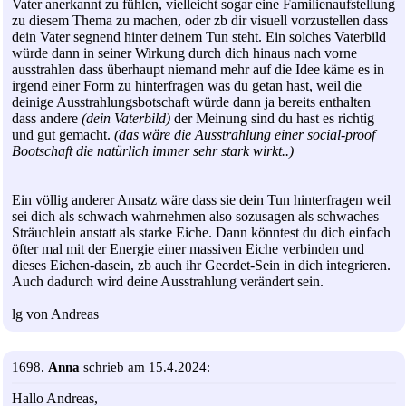
Vater anerkannt zu fühlen, vielleicht sogar eine Familienaufstellung
zu diesem Thema zu machen, oder zb dir visuell vorzustellen dass
dein Vater segnend hinter deinem Tun steht. Ein solches Vaterbild
würde dann in seiner Wirkung durch dich hinaus nach vorne
ausstrahlen dass überhaupt niemand mehr auf die Idee käme es in
irgend einer Form zu hinterfragen was du getan hast, weil die
deinige Ausstrahlungsbotschaft würde dann ja bereits enthalten
dass andere
(dein Vaterbild)
der Meinung sind du hast es richtig
und gut gemacht.
(das wäre die Ausstrahlung einer social-proof
Bootschaft die natürlich immer sehr stark wirkt..)
Ein völlig anderer Ansatz wäre dass sie dein Tun hinterfragen weil
sei dich als schwach wahrnehmen also sozusagen als schwaches
Sträuchlein anstatt als starke Eiche. Dann könntest du dich einfach
öfter mal mit der Energie einer massiven Eiche verbinden und
dieses Eichen-dasein, zb auch ihr Geerdet-Sein in dich integrieren.
Auch dadurch wird deine Ausstrahlung verändert sein.
lg von Andreas
1698.
Anna
schrieb am 15.4.2024:
Hallo Andreas,