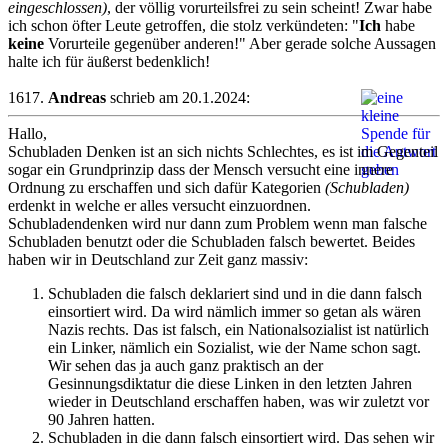
eingeschlossen)
, der völlig vorurteilsfrei zu sein scheint! Zwar habe
ich schon öfter Leute getroffen, die stolz verkündeten: "
Ich
habe
keine
Vorurteile gegenüber anderen!" Aber gerade solche Aussagen
halte ich für äußerst bedenklich!
1617.
Andreas
schrieb am 20.1.2024:
Hallo,
Schubladen Denken ist an sich nichts Schlechtes, es ist im Gegenteil
sogar ein Grundprinzip dass der Mensch versucht eine innere
Ordnung zu erschaffen und sich dafür Kategorien
(Schubladen)
erdenkt in welche er alles versucht einzuordnen.
Schubladendenken wird nur dann zum Problem wenn man falsche
Schubladen benutzt oder die Schubladen falsch bewertet. Beides
haben wir in Deutschland zur Zeit ganz massiv:
Schubladen die falsch deklariert sind und in die dann falsch
einsortiert wird. Da wird nämlich immer so getan als wären
Nazis rechts. Das ist falsch, ein Nationalsozialist ist natürlich
ein Linker, nämlich ein Sozialist, wie der Name schon sagt.
Wir sehen das ja auch ganz praktisch an der
Gesinnungsdiktatur die diese Linken in den letzten Jahren
wieder in Deutschland erschaffen haben, was wir zuletzt vor
90 Jahren hatten.
Schubladen in die dann falsch einsortiert wird. Das sehen wir