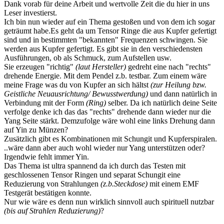
Dank vorab für deine Arbeit und wertvolle Zeit die du hier in uns
Leser investierst.
Ich bin nun wieder auf ein Thema gestoßen und von dem ich sogar
geträumt habe.Es geht da um Tensor Ringe die aus Kupfer gefertigt
sind und in bestimmten "bekannten" Frequenzen schwingen. Sie
werden aus Kupfer gefertigt. Es gibt sie in den verschiedensten
Ausführungen, ob als Schmuck, zum Aufstellen usw.
Sie erzeugen "richtig"
(laut Hersteller)
gedreht eine nach "rechts"
drehende Energie. Mit dem Pendel z.b. testbar. Zum einem wäre
meine Frage was du von Kupfer an sich hältst
(zur Heilung bzw.
Geistliche Neuausrichtung/ Bewusstwerdung)
und dann natürlich in
Verbindung mit der Form
(Ring)
selber. Da ich natürlich deine Seite
verfolge denke ich das das "rechts" drehende dann wieder nur die
Yang Seite stärkt. Demzufolge wäre wohl eine links Drehung dann
auf Yin zu Münzen?
Zusätzlich gibt es Kombinationen mit Schungit und Kupferspiralen.
..wäre dann aber auch wohl wieder nur Yang unterstützen oder?
Irgendwie fehlt immer Yin.
Das Thema ist ultra spannend da ich durch das Testen mit
geschlossenen Tensor Ringen und separat Schungit eine
Reduzierung von Strahlungen
(z.b.Steckdose)
mit einem EMF
Testgerät bestätigen konnte.
Nur wie wäre es denn nun wirklich sinnvoll auch spirituell nutzbar
(bis auf Strahlen Reduzierung)
?