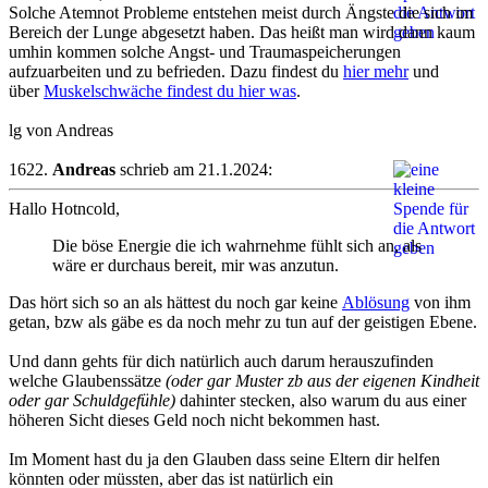
Solche Atemnot Probleme entstehen meist durch Ängste die sich im
Bereich der Lunge abgesetzt haben. Das heißt man wird dann kaum
umhin kommen solche Angst- und Traumaspeicherungen
aufzuarbeiten und zu befrieden. Dazu findest du
hier mehr
und
über
Muskelschwäche findest du hier was
.
lg von Andreas
1622.
Andreas
schrieb am 21.1.2024:
Hallo Hotncold,
Die böse Energie die ich wahrnehme fühlt sich an, als
wäre er durchaus bereit, mir was anzutun.
Das hört sich so an als hättest du noch gar keine
Ablösung
von ihm
getan, bzw als gäbe es da noch mehr zu tun auf der geistigen Ebene.
Und dann gehts für dich natürlich auch darum herauszufinden
welche Glaubenssätze
(oder gar Muster zb aus der eigenen Kindheit
oder gar Schuldgefühle)
dahinter stecken, also warum du aus einer
höheren Sicht dieses Geld noch nicht bekommen hast.
Im Moment hast du ja den Glauben dass seine Eltern dir helfen
könnten oder müssten, aber das ist natürlich ein