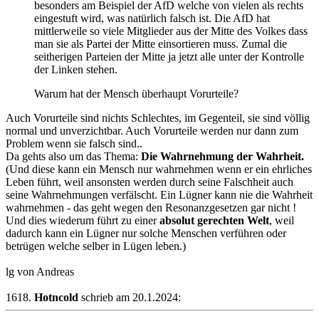
besonders am Beispiel der AfD welche von vielen als rechts
eingestuft wird, was natürlich falsch ist. Die AfD hat
mittlerweile so viele Mitglieder aus der Mitte des Volkes dass
man sie als Partei der Mitte einsortieren muss. Zumal die
seitherigen Parteien der Mitte ja jetzt alle unter der Kontrolle
der Linken stehen.
Warum hat der Mensch überhaupt Vorurteile?
Auch Vorurteile sind nichts Schlechtes, im Gegenteil, sie sind völlig
normal und unverzichtbar. Auch Vorurteile werden nur dann zum
Problem wenn sie falsch sind..
Da gehts also um das Thema:
Die Wahrnehmung der Wahrheit.
(Und diese kann ein Mensch nur wahrnehmen wenn er ein ehrliches
Leben führt, weil ansonsten werden durch seine Falschheit auch
seine Wahrnehmungen verfälscht. Ein Lügner kann nie die Wahrheit
wahrnehmen - das geht wegen den Resonanzgesetzen gar nicht !
Und dies wiederum führt zu einer
absolut gerechten Welt
, weil
dadurch kann ein Lügner nur solche Menschen verführen oder
betrügen welche selber in Lügen leben.)
lg von Andreas
1618.
Hotncold
schrieb am 20.1.2024: