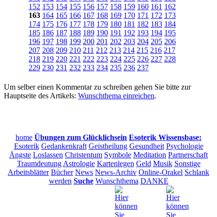
152
153
154
155
156
157
158
159
160
161
162
163
164
165
166
167
168
169
170
171
172
173
174
175
176
177
178
179
180
181
182
183
184
185
186
187
188
189
190
191
192
193
194
195
196
197
198
199
200
201
202
203
204
205
206
207
208
209
210
211
212
213
214
215
216
217
218
219
220
221
222
223
224
225
226
227
228
229
230
231
232
233
234
235
236
237
Um selber einen Kommentar zu schreiben gehen Sie bitte zur
Hauptseite des Artikels:
Wunschthema einreichen
.
home
Übungen zum Glücklichsein
Esoterik Wissensbase:
Esoterik
Gedankenkraft
Geistheilung
Gesundheit
Psychologie
Ängste
Loslassen
Christentum
Symbole
Meditation
Partnerschaft
Traumdeutung
Astrologie
Kartenlegen
Geld
Musik
Sonstige
Arbeitsblätter
Bücher
News
News-Archiv
Online-Orakel
Schlank
werden
Suche
Wunschthema
DANKE