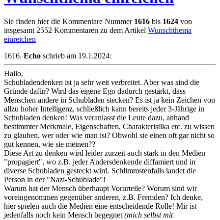
Sie finden hier die Kommentare Nummer
1616
bis
1624
von
insgesamt 2552 Kommentaren zu dem Artikel
Wunschthema
einreichen
1616.
Echo
schrieb am 19.1.2024:
Hallo,
Schubladendenken ist ja sehr weit verbreitet. Aber was sind die
Gründe dafür? Wird das eigene Ego dadurch gestärkt, dass
Menschen andere in Schubladen stecken? Es ist ja kein Zeichen von
allzu hoher Intelligenz, schließlich kann bereits jeder 3-Jährige in
Schubladen denken! Was veranlasst die Leute dazu, anhand
bestimmter Merkmale, Eigenschaften, Charakteristika etc. zu wissen
zu glauben, wer oder wie man ist? Obwohl sie einen oft gar nicht so
gut kennen, wie sie meinen??
Diese Art zu denken wird leider zurzeit auch stark in den Medien
"propagiert", wo z.B. jeder Andersdenkende diffamiert und in
diverse Schubladen gesteckt wird. Schlimmstenfalls landet die
Person in der "Nazi-Schublade"!
Warum hat der Mensch überhaupt Vorurteile? Worum sind wir
voreingenommen gegenüber anderen, z.B. Fremden? Ich denke,
hier spielen auch die Medien eine entscheidende Rolle! Mir ist
jedenfalls noch kein Mensch begegnet
(mich selbst mit