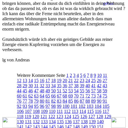
bringen können, aber da musst du dich einfühlen in deine Wohnung
ob das da passend ist, ob es das ist was da wirklich gebraucht wird ?
Ich kann das über die Ferne nicht beurteilen, aber in den
allermeisten Wohnungen kann man alleine dadurch dass man
einfach eine radikale Entrümpelung macht das Energieneiveau
enorm steigern.
Grundsätzlich würde ich aber ein geistiges Gebilde aus reiner
Energie einem Kupferring vorziehen um die Energien zu
verbessern.
lg von Andreas
Weitere Kommentare Seite
1
2
3
4
5
6
7
8
9
10
11
12
13
14
15
16
17
18
19
20
21
22
23
24
25
26
27
28
29
30
31
32
33
34
35
36
37
38
39
40
41
42
43
44
45
46
47
48
49
50
51
52
53
54
55
56
57
58
59
60
61
62
63
64
65
66
67
68
69
70
71
72
73
74
75
76
77
78
79
80
81
82
83
84
85
86
87
88
89
90
91
92
93
94
95
96
97
98
99
100
101
102
103
104
105
106
107
108
109
110
111
112
113
114
115
116
117
118
119
120
121
122
123
124
125
126
127
128
129
130
131
132
133
134
135
136
137
138
139
140
141
142
143
144
145
146
147
148
149
150
151