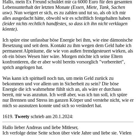
Hallo, mein Ex Freund schuldet mir ca 6000 Euro für den gesamten
Lebensunterhalt der letzten Monate
(Essen, Miete, Tank, Sachen
usw)
. Nun weigert er sich, es zu zahlen und tut so, als ob ich mir
alles ausgedacht hätte, obwohl wir es schriftlich festgehalten haben
(leider nichts rechtlich handfestes, so dass ich ihn nicht verklagen
könnte)
.
Ich spüre eine unfassbar böse Energie bei ihm, wie eine dämonische
Besetzung und seit dem. Kontakt zu ihm wegen dem Geld habe ich
permanent Alpträume, die wie von außen fremdgesteuert wirken, als
ob ein böses Wesen hier wäre. Morgen möchte ich seine Eltern
konfrontieren, die er aber wohl bereits vorsorglich "vorbereitet",
sprich angelogen hat.
Was kann ich spirituell noch tun, um mein Geld zurück zu
bekommen und vor allem um in Sicherheit zu sein? Die böse
Energie die ich wahrnehme fühlt sich an, als wäre er durchaus
bereit, mir was anzutun. Ich weiß aber, was ich tun soll, ich spüre
nur Brennen und Stress im ganzen Körper und verstehe nicht, wie er
mich so ausnutzen konnte und sich so verändert hat.
1619.
Tweety
schrieb am 20.1.2024:
Hallo lieber Andreas und liebe Mitleser,
Ich verfolge deine Seite schon über viele Jahre und liebe sie. Vielen