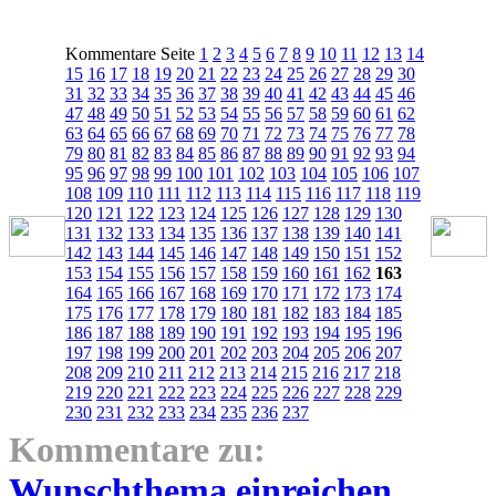
Kommentare Seite
1
2
3
4
5
6
7
8
9
10
11
12
13
14
15
16
17
18
19
20
21
22
23
24
25
26
27
28
29
30
31
32
33
34
35
36
37
38
39
40
41
42
43
44
45
46
47
48
49
50
51
52
53
54
55
56
57
58
59
60
61
62
63
64
65
66
67
68
69
70
71
72
73
74
75
76
77
78
79
80
81
82
83
84
85
86
87
88
89
90
91
92
93
94
95
96
97
98
99
100
101
102
103
104
105
106
107
108
109
110
111
112
113
114
115
116
117
118
119
120
121
122
123
124
125
126
127
128
129
130
131
132
133
134
135
136
137
138
139
140
141
142
143
144
145
146
147
148
149
150
151
152
153
154
155
156
157
158
159
160
161
162
163
164
165
166
167
168
169
170
171
172
173
174
175
176
177
178
179
180
181
182
183
184
185
186
187
188
189
190
191
192
193
194
195
196
197
198
199
200
201
202
203
204
205
206
207
208
209
210
211
212
213
214
215
216
217
218
219
220
221
222
223
224
225
226
227
228
229
230
231
232
233
234
235
236
237
Kommentare zu:
Wunschthema einreichen