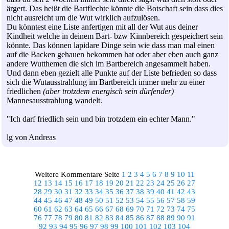
ärgert. Das heißt die Bartflechte könnte die Botschaft sein dass dies
nicht ausreicht um die Wut wirklich aufzulösen.
Du könntest eine Liste anfertigen mit all der Wut aus deiner
Kindheit welche in deinem Bart- bzw Kinnbereich gespeichert sein
könnte. Das können lapidare Dinge sein wie dass man mal einen
auf die Backen gehauen bekommen hat oder aber eben auch ganz
andere Wutthemen die sich im Bartbereich angesammelt haben.
Und dann eben gezielt alle Punkte auf der Liste befrieden so dass
sich die Wutausstrahlung im Bartbereich immer mehr zu einer
friedlichen
(aber trotzdem energisch sein dürfender)
Mannesausstrahlung wandelt.
"Ich darf friedlich sein und bin trotzdem ein echter Mann."
lg von Andreas
Weitere Kommentare Seite
1
2
3
4
5
6
7
8
9
10
11
12
13
14
15
16
17
18
19
20
21
22
23
24
25
26
27
28
29
30
31
32
33
34
35
36
37
38
39
40
41
42
43
44
45
46
47
48
49
50
51
52
53
54
55
56
57
58
59
60
61
62
63
64
65
66
67
68
69
70
71
72
73
74
75
76
77
78
79
80
81
82
83
84
85
86
87
88
89
90
91
92
93
94
95
96
97
98
99
100
101
102
103
104