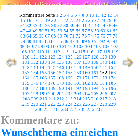
Kommentare Seite
1
2
3
4
5
6
7
8
9
10
11
12
13
14
15
16
17
18
19
20
21
22
23
24
25
26
27
28
29
30
31
32
33
34
35
36
37
38
39
40
41
42
43
44
45
46
47
48
49
50
51
52
53
54
55
56
57
58
59
60
61
62
63
64
65
66
67
68
69
70
71
72
73
74
75
76
77
78
79
80
81
82
83
84
85
86
87
88
89
90
91
92
93
94
95
96
97
98
99
100
101
102
103
104
105
106
107
108
109
110
111
112
113
114
115
116
117
118
119
120
121
122
123
124
125
126
127
128
129
130
131
132
133
134
135
136
137
138
139
140
141
142
143
144
145
146
147
148
149
150
151
152
153
154
155
156
157
158
159
160
161
162
163
164
165
166
167
168
169
170
171
172
173
174
175
176
177
178
179
180
181
182
183
184
185
186
187
188
189
190
191
192
193
194
195
196
197
198
199
200
201
202
203
204
205
206
207
208
209
210
211
212
213
214
215
216
217
218
219
220
221
222
223
224
225
226
227
228
229
230
231
232
233
234
235
236
237
Kommentare zu:
Wunschthema einreichen