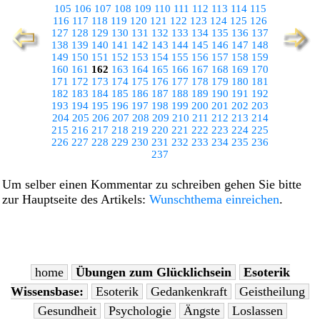
105
106
107
108
109
110
111
112
113
114
115
116
117
118
119
120
121
122
123
124
125
126
127
128
129
130
131
132
133
134
135
136
137
138
139
140
141
142
143
144
145
146
147
148
149
150
151
152
153
154
155
156
157
158
159
160
161
162
163
164
165
166
167
168
169
170
171
172
173
174
175
176
177
178
179
180
181
182
183
184
185
186
187
188
189
190
191
192
193
194
195
196
197
198
199
200
201
202
203
204
205
206
207
208
209
210
211
212
213
214
215
216
217
218
219
220
221
222
223
224
225
226
227
228
229
230
231
232
233
234
235
236
237
Um selber einen Kommentar zu schreiben gehen Sie bitte
zur Hauptseite des Artikels:
Wunschthema einreichen
.
home
Übungen zum Glücklichsein
Esoterik
Wissensbase:
Esoterik
Gedankenkraft
Geistheilung
Gesundheit
Psychologie
Ängste
Loslassen