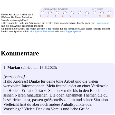
Diesen Artikel bewerten:
10 = super
Finden Sie diesen Artikel gut ?
1
2
3
4
5
6
7
8
9
10
Möchten Sie diesen Artikel an
Freunde weiterempfehlen ?
Bitte einfach die Links im Actioncenter am rechten Rand unten benutzen. Es gibt auch eine
Druckversion
,
falls Sie den Artikel ausdrucken möchten.
Hat Ihnen dieser Artikel die Augen geöffnet ? Sie können für das kostenlose Lesen dieses Artikels und den
Betrieb von Spirituelle.info
eine Spende überweisen
oder über
Paypal spenden
.
Kommentare
1.
Marian
schrieb am 18.6.2023:
[verschoben]
Hallo Andreas! Danke für deine tolle Arbeit und die vielen
wertvollen Informationen. Mein freund leidet an einer Varikozele
im Hoden. Er hat oft starke Schmerzen die bis in den Bauch und
seinen Nieren hinaufziehen. Die oben genannten Themen die du
beschrieben hast, passen größtenteils zu ihm und seiner Situation.
Vielleicht hast du aber noch andere Anhaltspunkte oder
Vorschläge? Vielen Dank im Voraus und liebe Grüße!