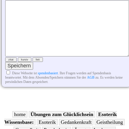
Diese Webseite ist
spendenbasiert
. Ihre Fragen werden auf Spendenbasis
beantwortet. Mit dem Absenden/Speichern stimmen Sie der
AGB
zu. Es werden keine
persönlichen Daten gespeichert.
home
Übungen zum Glücklichsein
Esoterik
Wissensbase:
Esoterik
Gedankenkraft
Geistheilung