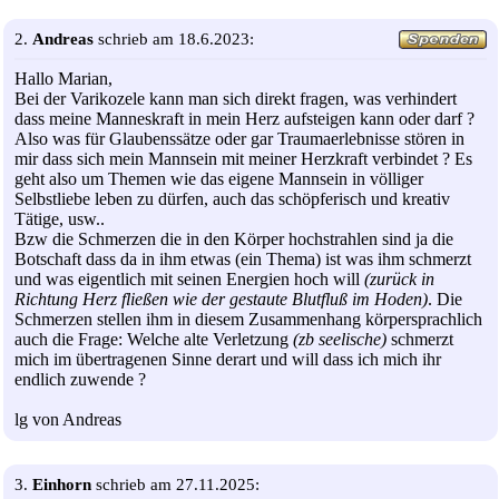
2.
Andreas
schrieb am 18.6.2023:
Hallo Marian,
Bei der Varikozele kann man sich direkt fragen, was verhindert
dass meine Manneskraft in mein Herz aufsteigen kann oder darf ?
Also was für Glaubenssätze oder gar Traumaerlebnisse stören in
mir dass sich mein Mannsein mit meiner Herzkraft verbindet ? Es
geht also um Themen wie das eigene Mannsein in völliger
Selbstliebe leben zu dürfen, auch das schöpferisch und kreativ
Tätige, usw..
Bzw die Schmerzen die in den Körper hochstrahlen sind ja die
Botschaft dass da in ihm etwas (ein Thema) ist was ihm schmerzt
und was eigentlich mit seinen Energien hoch will
(zurück in
Richtung Herz fließen wie der gestaute Blutfluß im Hoden)
. Die
Schmerzen stellen ihm in diesem Zusammenhang körpersprachlich
auch die Frage: Welche alte Verletzung
(zb seelische)
schmerzt
mich im übertragenen Sinne derart und will dass ich mich ihr
endlich zuwende ?
lg von Andreas
3.
Einhorn
schrieb am 27.11.2025: