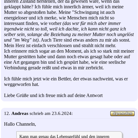
inneren Zustand herstellen, der da gewesen wäre, wenn das
geklappt hätte? Ich fühle mich innerlich ärmer, weil ich meine
Mutter so abgestoßen habe. Meine "Schwingung ist auch
energieloser und ich merke, wie Menschen mich nicht so
interessant finden, wie vorher
(das wsr für mich aber immer
irgendwie nicht so toll, weil ich dachte, ich kann nicht ganz ich
selber sein, solange die Beziehung zu meiner Mutter noch ungelöst
und "im Weg" ist)
. Auch Tiere sind etwas anders zu mir als sonst.
Mein Herz ist einfach verschlossen und strahlt nicht mehr.
Ich erinnere mich sogar an den Moment, als ich so stark mit meiner
Mutter gestritten habe und dann noch etwas gesagt habe oder auf
eine Art gegangen bin und ich gespürt habe, wie eine seelische
Verbindung gerade reißt und etwas in mir zerbricht.
Ich fühle mich jetzt wie ein Bettler, der etwas nachweint, was er
weggeworfen hat.
Liebe Grüße und ich freue mich auf deine Antwort
12.
Andreas
schrieb am 23.6.2024:
Hallo Channeln,
Kann man genau das Lebensgefühl und den inneren