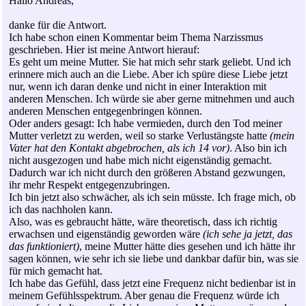
Hallo Andreas,
danke für die Antwort.
Ich habe schon einen Kommentar beim Thema Narzissmus
geschrieben. Hier ist meine Antwort hierauf:
Es geht um meine Mutter. Sie hat mich sehr stark geliebt. Und ich
erinnere mich auch an die Liebe. Aber ich spüre diese Liebe jetzt
nur, wenn ich daran denke und nicht in einer Interaktion mit
anderen Menschen. Ich würde sie aber gerne mitnehmen und auch
anderen Menschen entgegenbringen können.
Oder anders gesagt: Ich habe vermieden, durch den Tod meiner
Mutter verletzt zu werden, weil so starke Verlustängste hatte
(mein
Vater hat den Kontakt abgebrochen, als ich 14 vor)
. Also bin ich
nicht ausgezogen und habe mich nicht eigenständig gemacht.
Dadurch war ich nicht durch den größeren Abstand gezwungen,
ihr mehr Respekt entgegenzubringen.
Ich bin jetzt also schwächer, als ich sein müsste. Ich frage mich, ob
ich das nachholen kann.
Also, was es gebraucht hätte, wäre theoretisch, dass ich richtig
erwachsen und eigenständig geworden wäre
(ich sehe ja jetzt, das
das funktioniert)
, meine Mutter hätte dies gesehen und ich hätte ihr
sagen können, wie sehr ich sie liebe und dankbar dafür bin, was sie
für mich gemacht hat.
Ich habe das Gefühl, dass jetzt eine Frequenz nicht bedienbar ist in
meinem Gefühlsspektrum. Aber genau die Frequenz würde ich