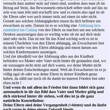
versucht dass andere stolz auf einen sind, sondern dass man zb im
Bezug auf Stolz, das Bewusstsein entwickelt selber stolz auf das zu
sein was man lebt und erschafft usw und es einem also egal ist ob
die Eltern oder wer auch immer stolz auf einen ist oder nicht.
Gerade aus solchen Abhängigkeiten musst du dich befreien um
erwachsen zu sein. Darum ist es so wichtig eine
Ablösung bzw
zumindest ein Cutting
von den Eltern zu machen um aus solchem
Denken auszusteigen dass es wichtig wäre ob sie auf dich stolz
sind oder nicht. Das ist nur für das Kind wichtig weil es ist in
seinem Überleben von den Eltern abhängig, als Erwachsener bist
du nicht mehr von den Eltern abhängig und musst darum aus
solchen Kindermustern aussteigen.
Und
(im Idealfall)
vor der Ablösung alles aus der Kindheit
befrieden wo Mutter oder Vater nicht hinter dir gestanden sind, wo
sie sozusagen nicht stolz auf dich waren, wo deine Mutter nicht
hinter deinen Entscheidungen stand. Weil als Erwachsener ist es ja
völlig egal ob oder was deine Eltern in deiner Kindheit getan
haben, da zählt nur noch ob du damit im inneren Frieden bist oder
eben nicht !
Und wenn du mit allem im Frieden bist dann bildet sich ganz
automatisch in dir das Bild dass Vater und Mutter gütig und
dich stärkend hinter dir stehen, weil dies ist ja die ganz
natürliche Konstellation:
Deine Eltern sind deine Vergangenheit
(=hinten)
und du läufst
nach vorne in deine eigene Zukunft hinein.