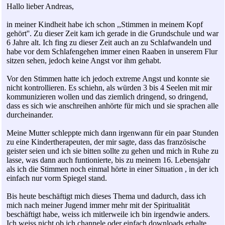
Hallo lieber Andreas,
in meiner Kindheit habe ich schon ,,Stimmen in meinem Kopf
gehört''. Zu dieser Zeit kam ich gerade in die Grundschule und war
6 Jahre alt. Ich fing zu dieser Zeit auch an zu Schlafwandeln und
habe vor dem Schlafengehen immer einen Raaben in unserem Flur
sitzen sehen, jedoch keine Angst vor ihm gehabt.
Vor den Stimmen hatte ich jedoch extreme Angst und konnte sie
nicht kontrollieren. Es schiehn, als würden 3 bis 4 Seelen mit mir
kommunizieren wollen und das ziemlich dringend, so dringend,
dass es sich wie anschreihen anhörte für mich und sie sprachen alle
durcheinander.
Meine Mutter schleppte mich dann irgenwann für ein paar Stunden
zu eine Kindertherapeuten, der mir sagte, dass das französische
geister seien und ich sie bitten sollte zu gehen und mich in Ruhe zu
lasse, was dann auch funtionierte, bis zu meinem 16. Lebensjahr
als ich die Stimmen noch einmal hörte in einer Situation , in der ich
einfach nur vorm Spiegel stand.
Bis heute beschäftigt mich dieses Thema und dadurch, dass ich
mich nach meiner Jugend immer mehr mit der Spiritualität
beschäftigt habe, weiss ich mitlerweile ich bin irgendwie anders.
Ich weiss nicht ob ich channele oder einfach downloads erhalte