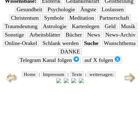
Wissensbase:
Esoterik
Gedankenkraft
Geistheilung
Gesundheit
Psychologie
Ängste
Loslassen
Christentum
Symbole
Meditation
Partnerschaft
Traumdeutung
Astrologie
Kartenlegen
Geld
Musik
Sonstige
Arbeitsblätter
Bücher
News
News-Archiv
Online-Orakel
Schlank werden
Suche
Wunschthema
DANKE
Telegram Kanal folgen
auf X folgen
Home
|
Impressum
|
Texte
|
weitersagen: