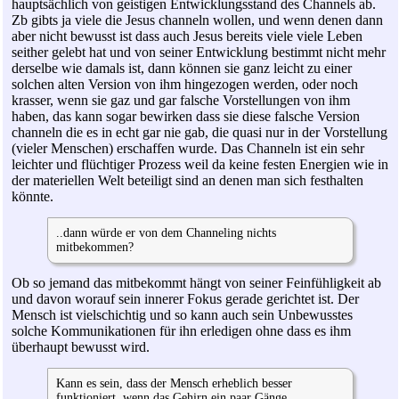
hauptsächlich von geistigen Entwicklungsstand des Channels ab.
Zb gibts ja viele die Jesus channeln wollen, und wenn denen dann
aber nicht bewusst ist dass auch Jesus bereits viele viele Leben
seither gelebt hat und von seiner Entwicklung bestimmt nicht mehr
derselbe wie damals ist, dann können sie ganz leicht zu einer
solchen alten Version von ihm hingezogen werden, oder noch
krasser, wenn sie gaz und gar falsche Vorstellungen von ihm
haben, das kann sogar bewirken dass sie diese falsche Version
channeln die es in echt gar nie gab, die quasi nur in der Vorstellung
(vieler Menschen) erschaffen wurde. Das Channeln ist ein sehr
leichter und flüchtiger Prozess weil da keine festen Energien wie in
der materiellen Welt beteiligt sind an denen man sich festhalten
könnte.
..dann würde er von dem Channeling nichts
mitbekommen?
Ob so jemand das mitbekommt hängt von seiner Feinfühligkeit ab
und davon worauf sein innerer Fokus gerade gerichtet ist. Der
Mensch ist vielschichtig und so kann auch sein Unbewusstes
solche Kommunikationen für ihn erledigen ohne dass es ihm
überhaupt bewusst wird.
Kann es sein, dass der Mensch erheblich besser
funktioniert, wenn das Gehirn ein paar Gänge