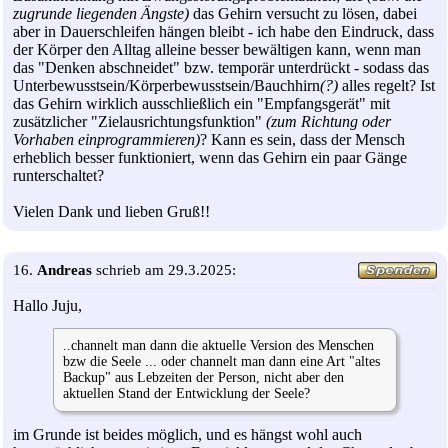
zugrunde liegenden Ängste)
das Gehirn versucht zu lösen, dabei
aber in Dauerschleifen hängen bleibt - ich habe den Eindruck, dass
der Körper den Alltag alleine besser bewältigen kann, wenn man
das "Denken abschneidet" bzw. temporär unterdrückt - sodass das
Unterbewusstsein/Körperbewusstsein/Bauchhirn
(?)
alles regelt? Ist
das Gehirn wirklich ausschließlich ein "Empfangsgerät" mit
zusätzlicher "Zielausrichtungsfunktion"
(zum Richtung oder
Vorhaben einprogrammieren)
? Kann es sein, dass der Mensch
erheblich besser funktioniert, wenn das Gehirn ein paar Gänge
runterschaltet?
Vielen Dank und lieben Gruß!!
16.
Andreas
schrieb am 29.3.2025:
Hallo Juju,
..channelt man dann die aktuelle Version des Menschen
bzw die Seele ... oder channelt man dann eine Art "altes
Backup" aus Lebzeiten der Person, nicht aber den
aktuellen Stand der Entwicklung der Seele?
im Grunde ist beides möglich, und es hängst wohl auch