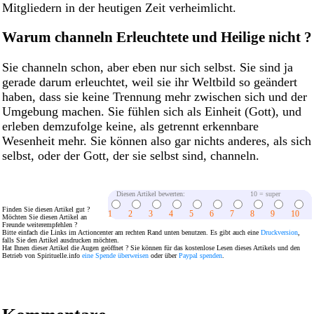
Mitgliedern in der heutigen Zeit verheimlicht.
Warum channeln Erleuchtete und Heilige nicht ?
Sie channeln schon, aber eben nur sich selbst. Sie sind ja
gerade darum erleuchtet, weil sie ihr Weltbild so geändert
haben, dass sie keine Trennung mehr zwischen sich und der
Umgebung machen. Sie fühlen sich als Einheit (Gott), und
erleben demzufolge keine, als getrennt erkennbare
Wesenheit mehr. Sie können also gar nichts anderes, als sich
selbst, oder der Gott, der sie selbst sind, channeln.
Diesen Artikel bewerten:
10 = super
Finden Sie diesen Artikel gut ?
1
2
3
4
5
6
7
8
9
10
Möchten Sie diesen Artikel an
Freunde weiterempfehlen ?
Bitte einfach die Links im Actioncenter am rechten Rand unten benutzen. Es gibt auch eine
Druckversion
,
falls Sie den Artikel ausdrucken möchten.
Hat Ihnen dieser Artikel die Augen geöffnet ? Sie können für das kostenlose Lesen dieses Artikels und den
Betrieb von Spirituelle.info
eine Spende überweisen
oder über
Paypal spenden
.