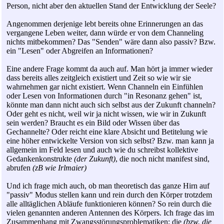
Person, nicht aber den aktuellen Stand der Entwicklung der Seele?
Angenommen derjenige lebt bereits ohne Erinnerungen an das
vergangene Leben weiter, dann würde er von dem Channeling
nichts mitbekommen? Das "Senden" wäre dann also passiv? Bzw.
ein "Lesen" oder Abgreifen an Informationen?
Eine andere Frage kommt da auch auf. Man hört ja immer wieder
dass bereits alles zeitgleich existiert und Zeit so wie wir sie
wahrnehmen gar nicht existiert. Wenn Channeln ein Einfühlen
oder Lesen von Informationen durch "in Resonanz gehen" ist,
könnte man dann nicht auch sich selbst aus der Zukunft channeln?
Oder geht es nicht, weil wir ja nicht wissen, wie wir in Zukunft
sein werden? Braucht es ein Bild oder Wissen über das
Gechannelte? Oder reicht eine klare Absicht und Betitelung wie
eine höher entwickelte Version von sich selbst? Bzw. man kann ja
allgemein im Feld lesen und auch wie du schreibst kollektive
Gedankenkonstrukte
(der Zukunft)
, die noch nicht manifest sind,
abrufen
(zB wie Irlmaier)
Und ich frage mich auch, ob man theoretisch das ganze Hirn auf
"passiv" Modus stellen kann und rein durch den Körper trotzdem
alle alltäglichen Abläufe funktionieren können? So rein durch die
vielen genannten anderen Antennen des Körpers. Ich frage das im
Zusammenhang mit Zwangsstörungsproblematiken; die
(bzw. die