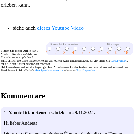
erleben kann.
siehe auch
dieses Youtube Video
Diesen Artikel bewerten:
10 = super
Finden Sie diesen Artikel gut ?
1
2
3
4
5
6
7
8
9
10
Möchten Sie diesen Artikel an
Freunde weiterempfehlen ?
Bitte einfach die Links im Actioncenter am rechten Rand unten benutzen. Es gibt auch eine
Druckversion
,
falls Sie den Artikel ausdrucken möchten.
Hat Ihnen dieser Artikel die Augen geöffnet ? Sie können für das kostenlose Lesen dieses Artikels und den
Betrieb von Spirituelle.info
eine Spende überweisen
oder über
Paypal spenden
.
Kommentare
1.
Yannic Brian Keusch
schrieb am 29.11.2025:
Hi lieber Andreas
Wow, was für eine wunderbare Übung - danke dir von Herzen.