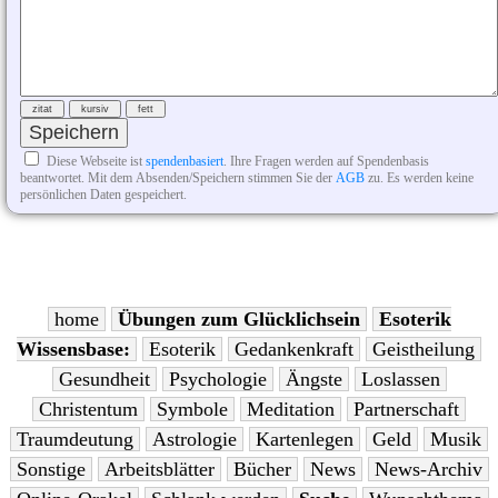
Diese Webseite ist
spendenbasiert
. Ihre Fragen werden auf Spendenbasis
beantwortet. Mit dem Absenden/Speichern stimmen Sie der
AGB
zu. Es werden keine
persönlichen Daten gespeichert.
home
Übungen zum Glücklichsein
Esoterik
Wissensbase:
Esoterik
Gedankenkraft
Geistheilung
Gesundheit
Psychologie
Ängste
Loslassen
Christentum
Symbole
Meditation
Partnerschaft
Traumdeutung
Astrologie
Kartenlegen
Geld
Musik
Sonstige
Arbeitsblätter
Bücher
News
News-Archiv