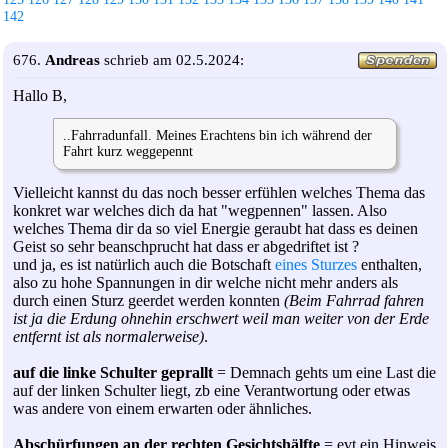
142
676.
Andreas
schrieb am 02.5.2024:
Hallo B,
..Fahrradunfall. Meines Erachtens bin ich während der
Fahrt kurz weggepennt
Vielleicht kannst du das noch besser erfühlen welches Thema das
konkret war welches dich da hat "wegpennen" lassen. Also
welches Thema dir da so viel Energie geraubt hat dass es deinen
Geist so sehr beanschprucht hat dass er abgedriftet ist ?
und ja, es ist natürlich auch die Botschaft
eines Sturzes
enthalten,
also zu hohe Spannungen in dir welche nicht mehr anders als
durch einen Sturz geerdet werden konnten
(Beim Fahrrad fahren
ist ja die Erdung ohnehin erschwert weil man weiter von der Erde
entfernt ist als normalerweise)
.
auf die linke Schulter geprallt
= Demnach gehts um eine Last die
auf der linken Schulter liegt, zb eine Verantwortung oder etwas
was andere von einem erwarten oder ähnliches.
Abschürfungen an der rechten Gesichtshälfte
= evt ein Hinweis