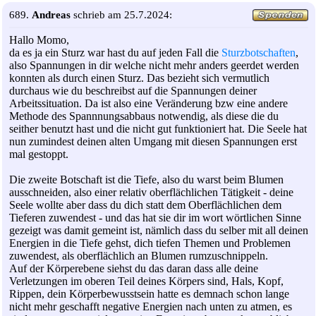
689.
Andreas
schrieb am 25.7.2024:
Hallo Momo,
da es ja ein Sturz war hast du auf jeden Fall die
Sturzbotschaften
,
also Spannungen in dir welche nicht mehr anders geerdet werden
konnten als durch einen Sturz. Das bezieht sich vermutlich
durchaus wie du beschreibst auf die Spannungen deiner
Arbeitssituation. Da ist also eine Veränderung bzw eine andere
Methode des Spannnungsabbaus notwendig, als diese die du
seither benutzt hast und die nicht gut funktioniert hat. Die Seele hat
nun zumindest deinen alten Umgang mit diesen Spannungen erst
mal gestoppt.
Die zweite Botschaft ist die Tiefe, also du warst beim Blumen
ausschneiden, also einer relativ oberflächlichen Tätigkeit - deine
Seele wollte aber dass du dich statt dem Oberflächlichen dem
Tieferen zuwendest - und das hat sie dir im wort wörtlichen Sinne
gezeigt was damit gemeint ist, nämlich dass du selber mit all deinen
Energien in die Tiefe gehst, dich tiefen Themen und Problemen
zuwendest, als oberflächlich an Blumen rumzuschnippeln.
Auf der Körperebene siehst du das daran dass alle deine
Verletzungen im oberen Teil deines Körpers sind, Hals, Kopf,
Rippen, dein Körperbewusstsein hatte es demnach schon lange
nicht mehr geschafft negative Energien nach unten zu atmen, es