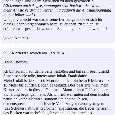
Spannungen sind da im Menschen zu hoch geworden ?
(Zb können auch Angstspannungen sehr hoch werden wenn immer
mehr Ängste verdrängt werden und dadurch die Angstanspannung
immer höher wird.)
Und ja, vielleicht war das ja seine Lernaufgabe die er sich für
dieses Leben vorgenommen hatte, zu erleben, zu fühlen, zu
erfahren was geschieht wenn die Spannungen zu hoch werden ?
lg von Andreas
696.
Kletterfee
schrieb am 13.9.2024:
Hallo Andreas,
ich bin zufällig auf deine Seite gestoßen und bin sehr beeindruck!
Super, so viele tolle, interessante Inhalt. Dank dafür.
Mein Unfall ist jetzt fast 6 Monate her. Ich bin beim Klettern ca. 8-
10 Meter bis auf den Boden abgestürzt. Dies passierte, weil mein
Kletterpartner - in diesem Fall: mein Mann - einen Fehler bei der
Sicherung begangen hatte. Als ich fiel, war unten auf dem Boden
natürlich keine Matratze, sondern Steine und Felsen,
dementsprechend habe ich viele Verletzungen davon getragen:
-das Schulterblatt war gebrochen, alle Rippen, die Leber gerissen,
das Becken war mehrfach gebrochen und mein rechtes