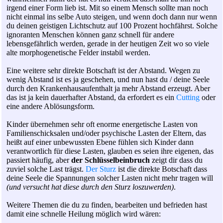
irgend einer Form lieb ist. Mit so einem Mensch sollte man noch
nicht einmal ins selbe Auto steigen, und wenn doch dann nur wenn
du deinen geistigen Lichtschutz auf 100 Prozent hochfährst. Solche
ignoranten Menschen können ganz schnell für andere
lebensgefährlich werden, gerade in der heutigen Zeit wo so viele
alte morphogenetische Felder instabil werden.
Eine weitere sehr direkte Botschaft ist der Abstand. Wegen zu
wenig Abstand ist es ja geschehen, und nun hast du / deine Seele
durch den Krankenhausaufenthalt ja mehr Abstand erzeugt. Aber
das ist ja kein dauerhafter Abstand, da erfordert es ein
Cutting
oder
eine andere Ablösungsform.
Kinder übernehmen sehr oft enorme energetische Lasten von
Familienschicksalen und/oder psychische Lasten der Eltern, das
heißt auf einer unbewussten Ebene fühlen sich Kinder dann
verantwortlich für diese Lasten, glauben es seien ihre eigenen, das
passiert häufig, aber
der Schlüsselbeinbruch
zeigt dir dass du
zuviel solche Last trägst.
Der Sturz
ist die direkte Botschaft dass
deine Seele die Spannungen solcher Lasten nicht mehr tragen will
(und versucht hat diese durch den Sturz loszuwerden)
.
Weitere Themen die du zu finden, bearbeiten und befrieden hast
damit eine schnelle Heilung möglich wird wären: