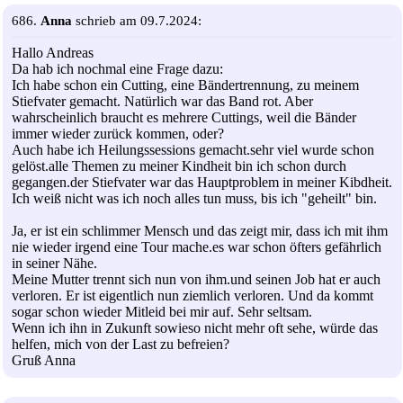
686.
Anna
schrieb am 09.7.2024:
Hallo Andreas
Da hab ich nochmal eine Frage dazu:
Ich habe schon ein Cutting, eine Bändertrennung, zu meinem
Stiefvater gemacht. Natürlich war das Band rot. Aber
wahrscheinlich braucht es mehrere Cuttings, weil die Bänder
immer wieder zurück kommen, oder?
Auch habe ich Heilungssessions gemacht.sehr viel wurde schon
gelöst.alle Themen zu meiner Kindheit bin ich schon durch
gegangen.der Stiefvater war das Hauptproblem in meiner Kibdheit.
Ich weiß nicht was ich noch alles tun muss, bis ich "geheilt" bin.
Ja, er ist ein schlimmer Mensch und das zeigt mir, dass ich mit ihm
nie wieder irgend eine Tour mache.es war schon öfters gefährlich
in seiner Nähe.
Meine Mutter trennt sich nun von ihm.und seinen Job hat er auch
verloren. Er ist eigentlich nun ziemlich verloren. Und da kommt
sogar schon wieder Mitleid bei mir auf. Sehr seltsam.
Wenn ich ihn in Zukunft sowieso nicht mehr oft sehe, würde das
helfen, mich von der Last zu befreien?
Gruß Anna