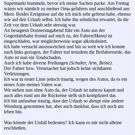
Supermarkt bummeln, bevor ich meine Sachen packe. Am Freitag
wären wir nämlich zu meiner Oma gefahren und anschließend ans
Meer. Beides Ereignisse auf die ich mich sehr gefreut habe, ebenso
wie auf den Urlaub selbst. Ich habe ihn sehnlichst erwartet, da die
Zeit vor dem Urlaub sehr stressig war.
An besagtem Donnerstagabend fuhr ein Auto aus der
Gegenfahrbahn frontal auf mich zu, der Fahrer
(Mann)
ist
eingeschlafen, war möglicherweise sogar alkoholisiert.
Ich habe versucht auszuweichen und bin so weit wie ich konnte
nach links gezogen, der Fahrer traf trotzdem die Beifahrerseite, das
Auto ist nun ein Totalschaden.
Auch ich habe diverse Prellungen
(Schulter, Arm, Beine)
.
Der Fahrer bzw. Verursacher hat jedoch keine sichtbaren
Verletzungen.
Ich war in erster Linie jedoch traurig, wegen des Autos, da es ein
neues Auto meines Vaters war.
Wir stehen nun ohne Auto da, der Urlaub ist nahezu kaputt und
auch alles rund um die Rückreise stellt sich kompliziert dar.
Ich bin unfassbar traurig, dass der Urlaub so abrupt eine andere
Wendung genommen hat, aber auch dankbar, dass ich noch am
leben bin.
Was könnte der Unfall bedeuten? Ich kann es mir nicht alleine
erschließen.