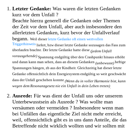
Letzter Gedanke:
Was waren die letzten Gedanken
kurz vor dem Unfall ?
Beachte hierzu generell die Gedanken oder Themen
der Zeit vor dem Unfall, aber auch insbesondere den
allerletzten Gedanken, kurz bevor der Unfallverlauf
begann.
Weil dieser
letzte Gedanke oft einen wertvollen
Triggerhinweis
liefert, bzw dieser letzte Gedanke sozusagen das Fass zum
überlaufen brachte. Der letzte Gedanke hatte diese
(jedem Unfall
vorausgehende)
Spannung endgültig über den Crashpunkt hinaus erhöht
und daran kann man sehen, dass an diesem Gedanken
heftige
(unbewusst)
Spannungen hängen, zb aus der Kindheit. Gleichzeitig hat dieser letzte
Gedanke offensichtlich dein Energiesystem endgültig so weit geschwächt
dass der Unfall geschehen konnte
(Wenn du in voller Harmonie bist, kann
wegen dem Resonanzgesetz nie ein Unfall in dein Leben treten)
.
Ausrede:
Für was dient der Unfall uns oder unserem
Unterbewusstsein als Ausrede ? Was wollte man
versäumen oder vermeiden ? Insbesondere wenn man
bei Unfällen das eigentliche Ziel nicht mehr erreicht,
weil, offensichtlich gibt es in uns dann Anteile, die das
Betreffende nicht wirklich wollten und wir sollten mit