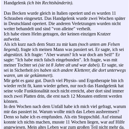
Handgelenk
(ich bin Rechtshänderin)
.
Das Becken wurde gleich in Italien operiert und es wurden 11
Schrauben eingesetzt. Das Handgelenk wurde zwei Wochen später
in Deutschland operiert. Die anderen Verletzungen wurden nicht
weiter behandelt und sind "von alleine" verheilt.
Ich habe einen Helm getragen, der keinen einzigen Kratzer
aufweist.
Als ich kurz nach dem Sturz zu mir kam
(noch unten am Felsen
liegend)
, fragte ich meinen Mann was passiert sei. Er sagte, ich sei
abgestürzt. Ich fragte: "Aber warum? Ich war doch am Seil!" Er
sagte: "Ich habe mich falsch eingebunden". Ich fragte, was mit
meiner Tochter sei
(sie ist 8 Jahre alt und war dabei)
. Er sagte, sie
sei in Sicherheit
(es haben sich andere Kletterer, die dort unterwegs
waren, um sie gekümmert)
.
Mir geht es ganz gut. Durch viel Physio- und Ergotherapie bin ich
wieder recht fit, kann wieder gehen, nur noch das Handgelenk hat
seine volle Funktionalität noch nicht erreicht, aber dort sind immer
noch zwei Platten drin, die erst nach 12 Monaten entfernt werden
können.
In den Wochen nach dem Unfall habe ich mich viel gefragt, warum
mir das passiert ist. Warum wollte mich das Leben ausbremsen?
Denn so habe ich es empfunden. Als ein Stoppschild. Auf einmal
konnte ich nichts machen, musste 11 Wochen liegen, war auf Hilfe
angewiesen. Mein altes Leben war zum großen Teil nicht mehr da.