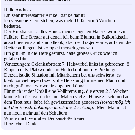
Hallo Andreas
Ein sehr interessanter Artikel, danke dafür!
Ich versuche zu verstehen, was mein Unfall vor 5 Wochen
bedeutet.
Der Holzbalkon - altes Haus - meines eigenen Hauses wurde zur
Falltüre. Die Bretter auf denen ich beim Blumen in Balkonkisteln
ausschneiden stand sind alle ok, aber der Träger vorne, auf dem die
Bretter aufliegen, ist komplett morsch gewesen
Bin gut 5m in die Tiefe gestürzt, hatte großes Glück wie ich
gefallen bin
Verletzungen: Gelenksfortsatz 7. Halswirbel links ist gebrochen, 8.
Rippe rechts, Platzwunde am Hinterkopf und div Prellungen
Derzeit ist die Situation mit Mitarbeitern bei uns schwierig, es
bleibt zu viel liegen bzw ist die Belastung für meinen Mann und
mich groß, weil wir wenig abgeben können
Für mich ist der Unfall eine Vollbremsung, die ersten 2-3 Wochen
konnte ich fast gar nichts tun. Mal so viel zu Hause zu sein und aus
dem Trott raus, habe ich gewissermaßen genossen
(soweit möglich
mit den Einschränkungen durch die Verletzung)
. Mein Mann hat
nun noch mehr auf den Schultern
Würde mich sehr über Denkanstöße freuen.
Herzlichen Dank