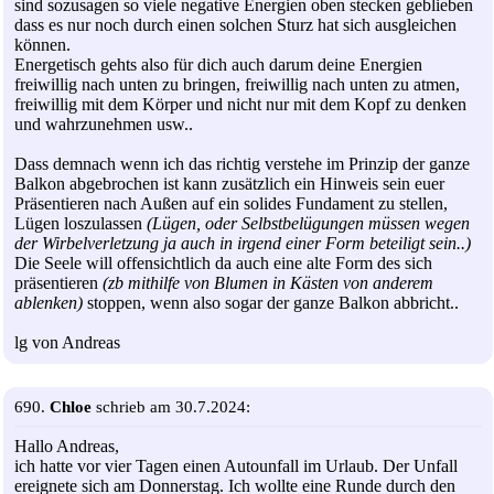
sind sozusagen so viele negative Energien oben stecken geblieben
dass es nur noch durch einen solchen Sturz hat sich ausgleichen
können.
Energetisch gehts also für dich auch darum deine Energien
freiwillig nach unten zu bringen, freiwillig nach unten zu atmen,
freiwillig mit dem Körper und nicht nur mit dem Kopf zu denken
und wahrzunehmen usw..
Dass demnach wenn ich das richtig verstehe im Prinzip der ganze
Balkon abgebrochen ist kann zusätzlich ein Hinweis sein euer
Präsentieren nach Außen auf ein solides Fundament zu stellen,
Lügen loszulassen
(Lügen, oder Selbstbelügungen müssen wegen
der Wirbelverletzung ja auch in irgend einer Form beteiligt sein..)
Die Seele will offensichtlich da auch eine alte Form des sich
präsentieren
(zb mithilfe von Blumen in Kästen von anderem
ablenken)
stoppen, wenn also sogar der ganze Balkon abbricht..
lg von Andreas
690.
Chloe
schrieb am 30.7.2024:
Hallo Andreas,
ich hatte vor vier Tagen einen Autounfall im Urlaub. Der Unfall
ereignete sich am Donnerstag. Ich wollte eine Runde durch den