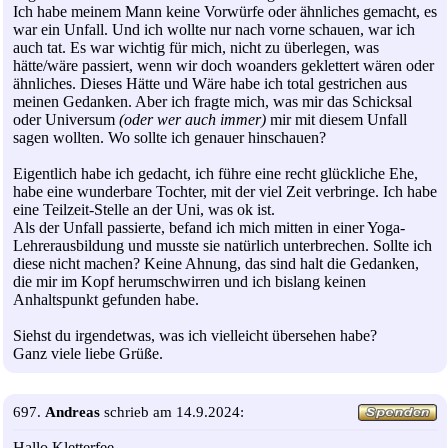
Ich habe meinem Mann keine Vorwürfe oder ähnliches gemacht, es
war ein Unfall. Und ich wollte nur nach vorne schauen, war ich
auch tat. Es war wichtig für mich, nicht zu überlegen, was
hätte/wäre passiert, wenn wir doch woanders geklettert wären oder
ähnliches. Dieses Hätte und Wäre habe ich total gestrichen aus
meinen Gedanken. Aber ich fragte mich, was mir das Schicksal
oder Universum
(oder wer auch immer)
mir mit diesem Unfall
sagen wollten. Wo sollte ich genauer hinschauen?
Eigentlich habe ich gedacht, ich führe eine recht glückliche Ehe,
habe eine wunderbare Tochter, mit der viel Zeit verbringe. Ich habe
eine Teilzeit-Stelle an der Uni, was ok ist.
Als der Unfall passierte, befand ich mich mitten in einer Yoga-
Lehrerausbildung und musste sie natürlich unterbrechen. Sollte ich
diese nicht machen? Keine Ahnung, das sind halt die Gedanken,
die mir im Kopf herumschwirren und ich bislang keinen
Anhaltspunkt gefunden habe.
Siehst du irgendetwas, was ich vielleicht übersehen habe?
Ganz viele liebe Grüße.
697.
Andreas
schrieb am 14.9.2024:
Hallo Kletterfee,