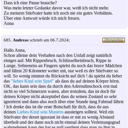
Dass ich eine Pause brauche?
Was mein letzter Gedanke davor war, weiß ich nicht mehr.
Zu meinem Stiefvater hatte ich noch nie ein gutes Verhältnis.
Über eine Antwort würde ich mich freuen.
Anna
685.
Andreas
schrieb am 06.7.2024:
Hallo Anna,
Schon alleine dein Verhalten nach den Unfall zeigt natürlich
einiges auf: Mit Rippenbruch, Schlüsselbeinbruch, Rippe in
Lunge, Sehnenriss an Fingern spielst du noch das brave Mädchen
und fährst 20 Kilometer weiter mit, nur weil es der Stiefvater so
will. So wenig nimmst du Rücksicht auf dich ! da spielst du lieber
das
"liebes Kind sein Spiel"
als dass du auf deinen Körper hörst.
OK, das kann sein dass da durch den Adrenalinschock erst mal
nicht so viel Schmerzen waren, aber trotzdem, das ist doch für
deinen Körper nicht akzeptabel dass du seinen Zustand so sehr
ignorierst und dann also noch über eine Stunde lang Fahrrad fährst
! Ich denke das ist die erste Botschaft für dich, dass du aus
deinen
Liebes Kind sein Mustern
aussteigen solltest. Weil ein
Stiefvater der derart ignorant ist dass er mit zu wenig Abstand
überholt und der dann noch nicht einmal deinen Verletzungsgrad
wahrnehmen kann der hat es null verdient dass man zu ihm in