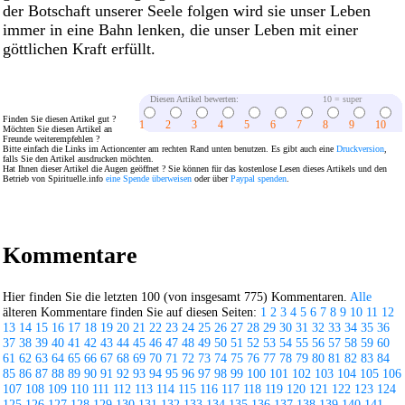
der Botschaft unserer Seele folgen wird sie unser Leben
immer in eine Bahn lenken, die unser Leben mit einer
göttlichen Kraft erfüllt.
Diesen Artikel bewerten:
10 = super
Finden Sie diesen Artikel gut ?
1
2
3
4
5
6
7
8
9
10
Möchten Sie diesen Artikel an
Freunde weiterempfehlen ?
Bitte einfach die Links im Actioncenter am rechten Rand unten benutzen. Es gibt auch eine
Druckversion
,
falls Sie den Artikel ausdrucken möchten.
Hat Ihnen dieser Artikel die Augen geöffnet ? Sie können für das kostenlose Lesen dieses Artikels und den
Betrieb von Spirituelle.info
eine Spende überweisen
oder über
Paypal spenden
.
Kommentare
Hier finden Sie die letzten 100 (von insgesamt 775) Kommentaren.
Alle
älteren Kommentare finden Sie auf diesen Seiten:
1
2
3
4
5
6
7
8
9
10
11
12
13
14
15
16
17
18
19
20
21
22
23
24
25
26
27
28
29
30
31
32
33
34
35
36
37
38
39
40
41
42
43
44
45
46
47
48
49
50
51
52
53
54
55
56
57
58
59
60
61
62
63
64
65
66
67
68
69
70
71
72
73
74
75
76
77
78
79
80
81
82
83
84
85
86
87
88
89
90
91
92
93
94
95
96
97
98
99
100
101
102
103
104
105
106
107
108
109
110
111
112
113
114
115
116
117
118
119
120
121
122
123
124
125
126
127
128
129
130
131
132
133
134
135
136
137
138
139
140
141