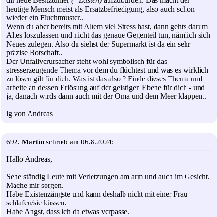
dir neue Besitztümer
(=Lasten)
aufzubürden. Das macht der
heutige Mensch meist als Ersatzbefriedigung, also auch schon
wieder ein Fluchtmuster..
Wenn du aber bereits mit Altem viel Stress hast, dann gehts darum
Altes loszulassen und nicht das genaue Gegenteil tun, nämlich sich
Neues zulegen. Also du siehst der Supermarkt ist da ein sehr
präzise Botschaft..
Der Unfallverursacher steht wohl symbolisch für das
stresserzeugende Thema vor dem du flüchtest und was es wirklich
zu lösen gilt für dich. Was ist das also ? Finde dieses Thema und
arbeite an dessen Erlösung auf der geistigen Ebene für dich - und
ja, danach wirds dann auch mit der Oma und dem Meer klappen..
lg von Andreas
692.
Martin
schrieb am 06.8.2024:
Hallo Andreas,
Sehe ständig Leute mit Verletzungen am arm und auch im Gesicht.
Mache mir sorgen.
Habe Existenzängste und kann deshalb nicht mit einer Frau
schlafen/sie küssen.
Habe Angst, dass ich da etwas verpasse.