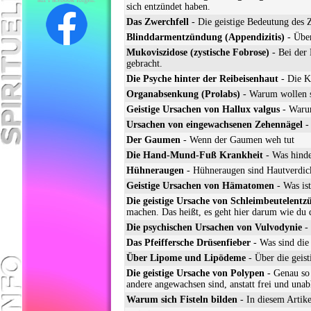
sich entzündet haben.
Das Zwerchfell
- Die geistige Bedeutung des 
Blinddarmentzündung (Appendizitis)
- Über
Mukoviszidose (zystische Fobrose)
- Bei der 
gebracht.
Die Psyche hinter der Reibeisenhaut
- Die Ke
Organabsenkung (Prolabs)
- Warum wollen s
Geistige Ursachen von Hallux valgus
- Warum
Ursachen von eingewachsenen Zehennägel
- 
Der Gaumen
- Wenn der Gaumen weh tut
Die Hand-Mund-Fuß Krankheit
- Was hinde
Hühneraugen
- Hühneraugen sind Hautverdick
Geistige Ursachen von Hämatomen
- Was is
Die geistige Ursache von Schleimbeutelent
machen. Das heißt, es geht hier darum wie du 
Die psychischen Ursachen von Vulvodynie
- 
Das Pfeiffersche Drüsenfieber
- Was sind die 
Über Lipome und Lipödeme
- Über die gei
Die geistige Ursache von Polypen
- Genau so 
andere angewachsen sind, anstatt frei und unab
Warum sich Fisteln bilden
- In diesem Artike