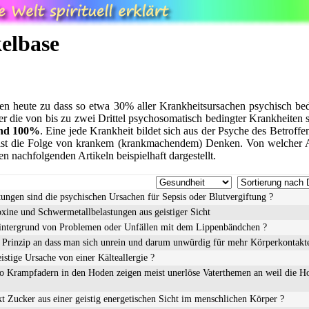
kelbase
ben heute zu dass so etwa 30% aller Krankheitsursachen psychisch b
r die von bis zu zwei Drittel psychosomatisch bedingter Krankheiten 
ind 100%
. Eine jede Krankheit bildet sich aus der Psyche des Betroffe
st die Folge von krankem (krankmachendem) Denken. Von welcher A
en nachfolgenden Artikeln beispielhaft dargestellt.
ungen sind die psychischen Ursachen für Sepsis oder Blutvergiftung ?
xine und Schwermetallbelastungen aus geistiger Sicht
 Hintergrund von Problemen oder Unfällen mit dem Lippenbändchen ?
 Prinzip an dass man sich unrein und darum unwürdig für mehr Körperkontakte
eistige Ursache von einer Kälteallergie ?
so Krampfadern in den Hoden zeigen meist unerlöse Vaterthemen an weil die Hod
t Zucker aus einer geistig energetischen Sicht im menschlichen Körper ?