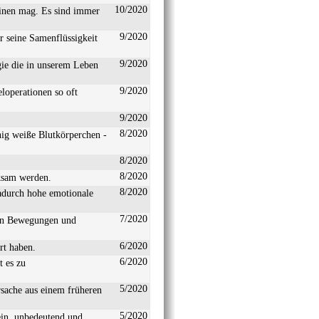
10/2020
einen mag. Es sind immer
9/2020
r seine Samenflüssigkeit
9/2020
gie die in unserem Leben
9/2020
loperationen so oft
9/2020
8/2020
ig weiße Blutkörperchen -
8/2020
8/2020
ksam werden.
8/2020
dadurch hohe emotionale
7/2020
ßen Bewegungen und
6/2020
rt haben.
6/2020
t es zu
5/2020
rsache aus einem früheren
5/2020
lein, unbedeutend und