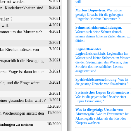
9/2021
über rot werden.
will.
9/2021
n. Kinderkrankheiten sind
Morbus Dupuytren
: Was ist die
geistige Ursache für die gebeugten
7/2021
reißen ?
Finger bei Morbus Dupuytren ?
4/2021
 will.
Sehnenscheidenentzündungen
:
4/2021
 immer um das Muster sich
Warum sich deine Sehnen danach
sehnen deinen höheren Zielen dienen zu
dürfen.
3/2021
3/2021
Legionellose oder
das Riechen müssen von
Legionärskrankheit
: Legionellen im
Wasser sind kleine Stäbchen im Wasser
3/2021
ersprachlich die Bewegung
die den Strömungen des Wassers, den
Strudeln des menschlichen Lebens
3/2021
ausgesetzt sind.
erste Frage ist dann immer
Speicheldrüsenentzündung
: Was ist
3/2021
hle, und die Frage wäre:
die geistige Ursache von Sialadenitis ?
Systemischer Lupus Erythematodes
:
2/2021
Was ist die psychische Ursache einer
1/2021
seiner gesunden Bahn wirft ?
Lupus Erkrankung ?
12/2020
Was ist die geistige Ursache von
11/2020
den Wucherungen anstatt den
Akromegalie
: Warum Extremitäten bei
Akromegalie stärker als der Rest des
Körpers wachsen.
10/2020
bindungen zu meinen