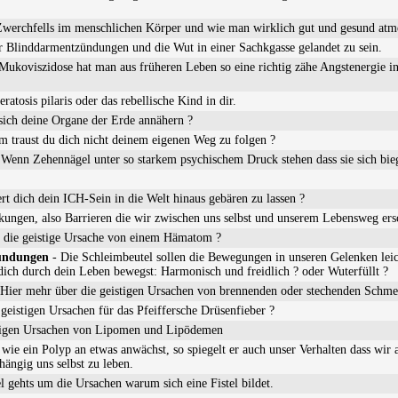
Zwerchfells im menschlichen Körper und wie man wirklich gut und gesund atm
 Blinddarmentzündungen und die Wut in einer Sachkgasse gelandet zu sein.
Mukoviszidose hat man aus früheren Leben so eine richtig zähe Angstenergie in
ratosis pilaris oder das rebellische Kind in dir.
ich deine Organe der Erde annähern ?
 traust du dich nicht deinem eigenen Weg zu folgen ?
Wenn Zehennägel unter so starkem psychischem Druck stehen dass sie sich bie
rt dich dein ICH-Sein in die Welt hinaus gebären zu lassen ?
ungen, also Barrieren die wir zwischen uns selbst und unserem Lebensweg ers
t die geistige Ursache von einem Hämatom ?
zündungen
- Die Schleimbeutel sollen die Bewegungen in unseren Gelenken lei
dich durch dein Leben bewegst: Harmonisch und freidlich ? oder Wuterfüllt ?
Hier mehr über die geistigen Ursachen von brennenden oder stechenden Schme
geistigen Ursachen für das Pfeiffersche Drüsenfieber ?
stigen Ursachen von Lipomen und Lipödemen
wie ein Polyp an etwas anwächst, so spiegelt er auch unser Verhalten dass wir 
hängig uns selbst zu leben.
l gehts um die Ursachen warum sich eine Fistel bildet.