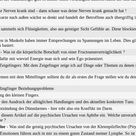
e Nerven krank sind - dann schaue was deine Nerven krank gemacht hat !
arze nach außen wächst so denkt und handelt der Betroffene auch übergriffig 
sammeln sich Flüssigkeiten, also aus geistiger Sicht Gefühle an. Diese blockier
n in Muskeln haben immer Entsprechungen zu Spannungen im Leben. Dies gilt
basiert.
- Was ist die körperliche Botschaft von einer Fructoseunverträglichkeit ?
für mit wieviel Energie man sich und sein Ego präsentiert.
Zeigefingers: Mit dem Zeigefinger zeige ich auf Dinge oder Themen zu denen i
men mit dem Mittelfinger solltest du dir als erstes die Frage stellen wie du dei
 Ringfinger Beziehungsprobleme.
ng des kleinen Fingers.
r den Ausdruck der alltäglichen Handlungen und des aktuellen konkreten Tuns.
Entzündung des Dünndarmes - hier tobt also ein Konflikt im Darm.
 diesem Artikel auf die psychischen Ursachen von Aphthe ein. Welche unverarbe
he ?
olor
- Was sind die geistig psychischen Ursachen von der Kleienpilzflechte (Pityr
Emotionen führen auch in mir zu einem guten Zustand meiner Lymphe. So ist