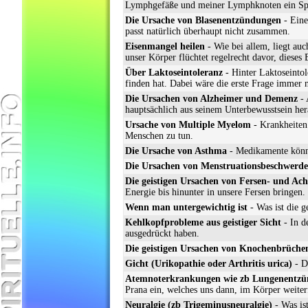
Lymphgefäße und meiner Lymphknoten ein Spi
Die Ursache von Blasenentzündungen
- Eine
passt natürlich überhaupt nicht zusammen.
Eisenmangel heilen
- Wie bei allem, liegt au
unser Körper flüchtet regelrecht davor, dieses
Über Laktoseintoleranz
- Hinter Laktoseintol
finden hat. Dabei wäre die erste Frage immer 
Die Ursachen von Alzheimer und Demenz
- 
hauptsächlich aus seinem Unterbewusstsein her
Ursache von Multiple Myelom
- Krankheiten
Menschen zu tun.
Die Ursache von Asthma
- Medikamente könne
Die Ursachen von Menstruationsbeschwerd
Die geistigen Ursachen von Fersen- und Ac
Energie bis hinunter in unsere Fersen bringen.
Wenn man untergewichtig ist
- Was ist die g
Kehlkopfprobleme aus geistiger Sicht
- In d
ausgedrückt haben.
Die geistigen Ursachen von Knochenbrüche
Gicht (Urikopathie oder Arthritis urica)
- Di
Atemnoterkrankungen wie zb Lungenent
Prana ein, welches uns dann, im Körper weiterf
Neuralgie (zb Trigeminusneuralgie)
- Was is