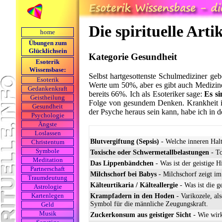
Die spirituelle Arti
home
Übungen zum
Glücklichsein
Kategorie Gesundheit
Esoterik
Wissensbase:
Selbst hartgesottenste Schulmediziner ge
Esoterik
Werte um 50%, aber es gibt auch Medizine
Gedankenkraft
bereits 66%. Ich als Esoteriker sage:
Es s
Geistheilung
Folge von gesundem Denken. Krankheit i
Gesundheit
der Psyche heraus sein kann, habe ich in d
Psychologie
Ängste
Loslassen
Blutvergiftung (Sepsis)
- Welche inneren Halt
Christentum
Symbole
Toxische oder Schwermetallbelastungen
- To
Meditation
Das Lippenbändchen
- Was ist der geistige
Partnerschaft
Milchschorf bei Babys
- Milchschorf zeigt im
Traumdeutung
Kälteurtikaria / Kälteallergie
- Was ist die g
Astrologie
Krampfadern in den Hoden
- Varikozele, al
Kartenlegen
Symbol für die männliche Zeugungskraft.
Geld
Musik
Zuckerkonsum aus geistiger Sicht
- Wie wirk