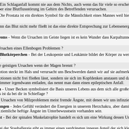
Ein Schlaganfall kommt nie aus dem Nichts, auch wenn das für viele so ersch
r eine Blutflussstörung im Gehirn des Betreffenden verursachen.
Die Prostata ist ein direktes Symbol für die Männlichkeit eines Mannes weil hie
n das Blut nicht mehr fließt ist das eine direkte Entsprechung zur Lebensener
roms
- Wenn die Ursachen im Geiste liegen ist es kein Wunder dass Karpaltunne
Ursachen eines Ellenbogen Problemen ?
 Blutkörperchen
- Bei der Leukopenie und Leukämie bildet der Körper zu wen
?
e geistigen Ursachen wenn der Magen brennt ?
tion steckt im Hals und verursacht uns Beschwerden damit wir auf sie aufmer
onen nicht frei fließen lässt, sondern sie sich im Kopfdenken anstauen und 
immer irgendwann entladen, das nennt man dann einen epileptischen Anfall.
n
- Unser Becken symbolisiert die Basis unseres Lebens aus dem sich alle gro
ist da bei dir in Schieflage ?
 Ursachen von Milzproblemen meist fremde Ängste, mit denen wir uns infinzie
ungen
- Jedes Gefühl verändert die Energien in unserem Herzchakra, aber dami
emliche heftige Ängste im Unterbewusstsein vorhanden sein.
ht
- Bei der spinalen Muskelatrophie handelt es sich um eine Wirkung dessen U
ei der Stauballergie gibt es immer einen verdrängten inneren Anteil der sich k