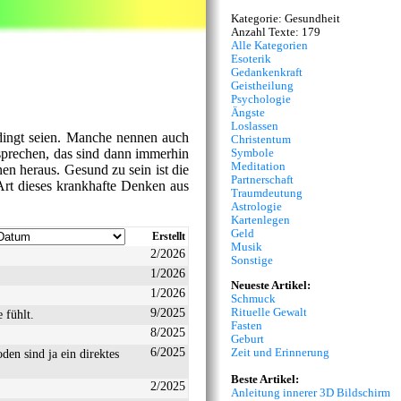
Kategorie: Gesundheit
Anzahl Texte: 179
Alle Kategorien
Esoterik
Gedankenkraft
Geistheilung
Psychologie
Ängste
Loslassen
edingt seien. Manche nennen auch
Christentum
sprechen, das sind dann immerhin
Symbole
Meditation
nen heraus. Gesund zu sein ist die
Partnerschaft
rt dieses krankhafte Denken aus
Traumdeutung
Astrologie
Kartenlegen
Geld
Erstellt
Musik
2/2026
Sonstige
1/2026
Neueste Artikel:
1/2026
Schmuck
9/2025
Rituelle Gewalt
 fühlt.
Fasten
8/2025
Geburt
6/2025
Zeit und Erinnerung
en sind ja ein direktes
Beste Artikel:
2/2025
Anleitung innerer 3D Bildschirm