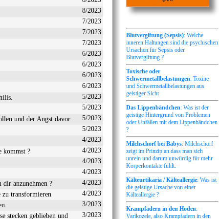
8/2023
7/2023
7/2023
Blutvergiftung (Sepsis)
: Welche
7/2023
inneren Haltungen sind die psychischen
Ursachen für Sepsis oder
6/2023
Blutvergiftung ?
6/2023
Toxische oder
6/2023
Schwermetallbelastungen
: Toxine
6/2023
und Schwermetallbelastungen aus
geistiger Sicht
5/2023
ilis.
5/2023
Das Lippenbändchen
: Was ist der
geistige Hintergrund von Problemen
5/2023
llen und der Angst davor.
oder Unfällen mit dem Lippenbändchen
5/2023
?
4/2023
Milchschorf bei Babys
: Milchschorf
4/2023
be kommst ?
zeigt im Prinzip an dass man sich
unrein und darum unwürdig für mehr
4/2023
Körperkontakte fühlt.
4/2023
Kälteurtikaria / Kälteallergie
: Was ist
4/2023
in dir anzunehmen ?
die geistige Ursache von einer
4/2023
 zu transformieren
Kälteallergie ?
3/2023
en.
Krampfadern in den Hoden
:
3/2023
se stecken geblieben und
Varikozele, also Krampfadern in den