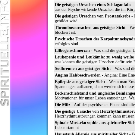
Die geistigen Ursachen eines Schlaganfalls
- 
aus der Psyche wirkende Ursachen die im Körpe
Die geistigen Ursachen von Prostatakrebs
- 
gebildet wird.
Thromboseursachen aus geistiger Sicht
- Wen
blockiert ist.
Psychische Ursachen des Karpaltunnelsynd
erfolglos sind.
Ellbogenschmerzen
- Was sind die geistigen 
Leukopenie und Leukämie: zu wenig weiße
was können die geistigen Ursachen dafür sein 
Sodbrennen aus geistiger Sicht
- Was sind di
Angina Halsbeschwerden
- Angina: Eine Emo
Epilepsie aus geistiger Sicht
- Wenn man Emoti
Spannungen aufbauen, dann werden sich diese 
Beckenschiefstand und ungleiche Beinlänge
Motivationen für unser Leben entspringen. Was 
Die Milz
- Auf der psychischen Ebene sind die
Die geistige Ursache von Herzrhythmusstör
Herzrhythmusstörungen kommen kann müssen zi
Spinale Muskelatrophie aus spiritueller Sic
Leben stammt.
Hausstaub Allergie aus spiritueller Sicht
- B