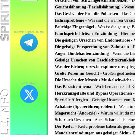
Ursachen von Schwangerschaftsübelkeit
- D
Gesichtslähmung (Fazialislähmung)
- Wenn d
Das Gesäß - der Po - die Pobacken
- Das Ges
Ischiasprobleme
- Was sind die wahren Ursach
Brüchige Fingernägel
- Was ist die geistige 
Telegram Channel folgen:
Bauchspeicheldrüsen-Entzündung
- Hier meh
Die geistigen Ursachen von Endometriose
- W
Die geistige Entsprechung von Zahnstein
- D
Augen-Bindehautentzündung
- Wenn die Bin
Geistige Ursachen von Geschlechtskrankhei
Was der Eichenprozessionsspinner uns spieg
Große Poren im Gesicht
- Großen geöffneten
Die Ursache der Myositis Muskelschwäche
- 
auf X folgen:
Das Parasitenthema
- Wo leben andere auf Ko
Herzkranzgefäße und Bypass Operationen
-
Spezielle Allergien
- Geistige Ursachen von: K
Achalasie (Speiseröhrenproblem)
- Wenn in d
Magersucht (Anorexie)
- Warum willst du mag
Scharlach Ursachen
- Auch Scharlach ist ein
Der Kiefer
- Kieferprobleme haben als geistig
Mandelentzündungen aus geistiger Sicht
- E
auf Facebook folgen: