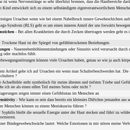
e ist wenn Nervenstränge so sehr überhitzt brennen, dass die Hautbereiche dar
n Kind entwickelt sich zu einem selbständigem eigenverantwortlichem Mensche
eistigen Ursachen wenn wie bei einem Nabelbruch innere Gewebeschichten auf
egs-Syndrom (RLS) geht es um einen inneren Anteil der uns forwärts bewegen
nstichen
- Bei allen Krankheiten die durch Zecken übertragen werden geht es
 Trockene Haut ist der Spiegel von gefühlstrockenen Beziehungen.
dungen
- Nasennebenhöhlenentzündungen oder Sinusitis wird verursacht durch 
 oder machtlos fühlt.
rbewegungsstörungen können viele Ursachen haben, genau so wie ja auch körp
sem Artikel gehe ich auf Ursachen ein wenn man Schulterbeschwerden hat. Die 
Schultern ?
 Achselhöhle steht symbolisch für meine ältesten und tiefsten Triebe und Gefü
e ich sie als einen edlen Teil meines Seins oder nicht ?
lagerungen zeigen immer einen Gefühlsstau im Menschen an
nsitivity
- Wie kann es sein dass bereits ein kleinstes Düftchen jemanden aus 
im Menschen können zu einem Meniskusriss führen ?
 Syphilis bleibt die sexuelle Energie unter der Haut stecken und führt zu wil
formieren.
einer Bindegewebeschwäche lautet: Welche Emotionen in mir stören meine Ver