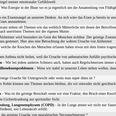
egel meiner emotionaler Gefühlswelt.
 Wut-Energie in der Blase wo es ja eigentlich um die Ansammlung von Flüßigk
ch ein Eisenmangel an unserem Denken. An sich wäre das Eisen ja bereits in u
 Eisen anzunehmen.
eranz stehen oft Themen wie das weiblich Mütterliche mit denen der Betroffen
nach unerlösten Themen mit der eigenen Mutter.
Alzheimer wird besonders im Geist des Menschen sichtbar. Der geistige Zustan
aus gesteuert. Hier also eine Betrachtung der wahren Ursache von Alzheimer.
 welche die Knochen des Menschen erfassen haben etwas mit dem festen trag
n Asthma nicht heilen, weil die Ursache von asthmatischen Anfälle psychische
en
- Wie bei jedem anderen Schmerz auch, haben auch Regelschmerzen immer ei
hillessehnenproblemen
- Wenn wir stabil in unserem Leben stehen wollen, dan
eistige Ursache für Untergewicht oder wenn man super dünn ist ?
er Kehle können uns Themen stecken bleiben, die wir entweder nicht geschluck
n
- Was ist die geistige Botschaft wenn wir eine Fraktur, den Bruch eines Knoc
e Gichterkrankung aus spiritueller Sicht.
zündung, Lungenemphysem (COPD)
- In der Lunge atmen wir nicht nur Sauer
ließend, mit Lebenskraft erfüllt.
t die geistige Ursache von neuralgischen Nervenschmerzen ?