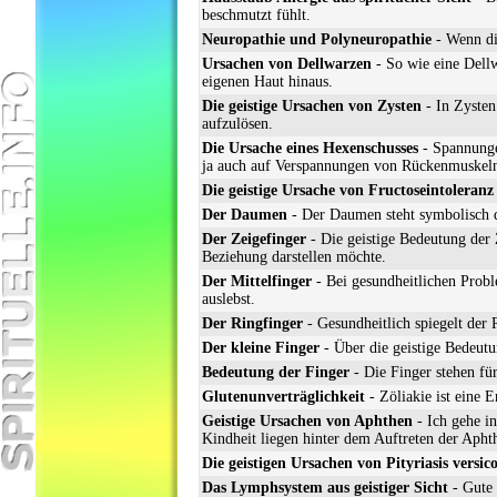
beschmutzt fühlt.
Neuropathie und Polyneuropathie
- Wenn di
Ursachen von Dellwarzen
- So wie eine Dellw
eigenen Haut hinaus.
Die geistige Ursachen von Zysten
- In Zysten 
aufzulösen.
Die Ursache eines Hexenschusses
- Spannunge
ja auch auf Verspannungen von Rückenmuskeln 
Die geistige Ursache von Fructoseintoleranz
Der Daumen
- Der Daumen steht symbolisch da
Der Zeigefinger
- Die geistige Bedeutung der 
Beziehung darstellen möchte.
Der Mittelfinger
- Bei gesundheitlichen Proble
auslebst.
Der Ringfinger
- Gesundheitlich spiegelt der
Der kleine Finger
- Über die geistige Bedeutu
Bedeutung der Finger
- Die Finger stehen fü
Glutenunverträglichkeit
- Zöliakie ist eine 
Geistige Ursachen von Aphthen
- Ich gehe in
Kindheit liegen hinter dem Auftreten der Apht
Die geistigen Ursachen von Pityriasis versic
Das Lymphsystem aus geistiger Sicht
- Gute 