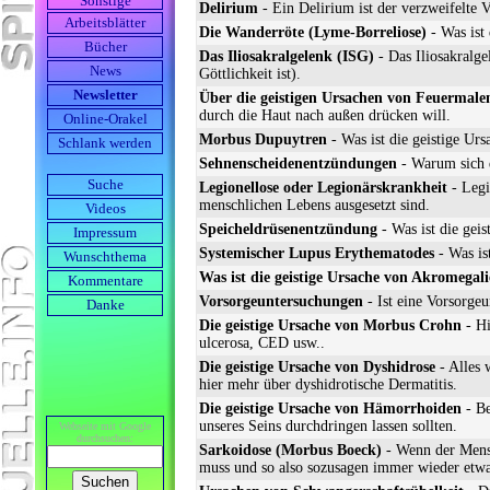
Sonstige
Delirium
- Ein Delirium ist der verzweifelte 
Arbeits­blätter
Die Wanderröte (Lyme-Borreliose)
- Was ist 
Bücher
Das Iliosakralgelenk (ISG)
- Das Iliosakralge
News
Göttlichkeit ist).
Newsletter
Über die geistigen Ursachen von Feuermale
durch die Haut nach außen drücken will.
Online-Orakel
Morbus Dupuytren
- Was ist die geistige Ur
Schlank werden
Sehnenscheidenentzündungen
- Warum sich d
Suche
Legionellose oder Legionärskrankheit
- Legi
menschlichen Lebens ausgesetzt sind.
Videos
Speicheldrüsenentzündung
- Was ist die geis
Impressum
Systemischer Lupus Erythematodes
- Was is
Wunschthema
Was ist die geistige Ursache von Akromegali
Kommentare
Vorsorgeuntersuchungen
- Ist eine Vorsorgeu
Danke
Die geistige Ursache von Morbus Crohn
- Hi
ulcerosa, CED usw..
Die geistige Ursache von Dyshidrose
- Alles 
hier mehr über dyshidrotische Dermatitis.
Die geistige Ursache von Hämorrhoiden
- Be
unseres Seins durchdringen lassen sollten.
Webseite mit Google
durch­suchen:
Sarkoidose (Morbus Boeck)
- Wenn der Mensc
muss und so also sozusagen immer wieder etwas