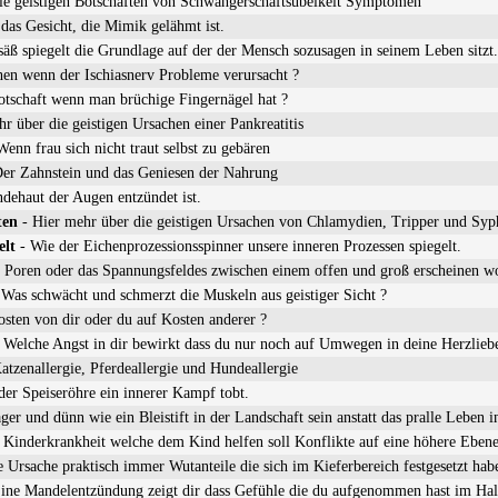
ie geistigen Botschaften von Schwangerschaftsübelkeit Symptomen
as Gesicht, die Mimik gelähmt ist.
äß spiegelt die Grundlage auf der der Mensch sozusagen in seinem Leben sitzt.
en wenn der Ischiasnerv Probleme verursacht ?
Botschaft wenn man brüchige Fingernägel hat ?
r über die geistigen Ursachen einer Pankreatitis
enn frau sich nicht traut selbst zu gebären
er Zahnstein und das Geniesen der Nahrung
dehaut der Augen entzündet ist.
ten
- Hier mehr über die geistigen Ursachen von Chlamydien, Tripper und Syph
elt
- Wie der Eichenprozessionsspinner unsere inneren Prozessen spiegelt.
 Poren oder das Spannungsfeldes zwischen einem offen und groß erscheinen wo
Was schwächt und schmerzt die Muskeln aus geistiger Sicht ?
sten von dir oder du auf Kosten anderer ?
 Welche Angst in dir bewirkt dass du nur noch auf Umwegen in deine Herzlie
atzenallergie, Pferdeallergie und Hundeallergie
er Speiseröhre ein innerer Kampf tobt.
er und dünn wie ein Bleistift in der Landschaft sein anstatt das pralle Leben 
e Kinderkrankheit welche dem Kind helfen soll Konflikte auf eine höhere Ebene
e Ursache praktisch immer Wutanteile die sich im Kieferbereich festgesetzt hab
ine Mandelentzündung zeigt dir dass Gefühle die du aufgenommen hast im Hal