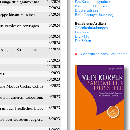
12/2024
Das Kassandrasyndrom
 lange drin gesteckt hat.
Postpartale Depression
7/2024
Blutvergiftung
7/2024
reppe hinauf zu seiner
Reiki Entmystifizierung
Beliebteste Artikel:
6/2024
n stattdessen sozusagen
Gelenkerkrankungen
Das Auto
5/2024
Die Füße
Die Zehen
5/2024
4/2024
sers, den Strudeln des
►
Büchersuche nach Gesundheit
12/2023
11/2023
11/2023
sen.
10/2023
9/2023
wie Morbus Crohn, Colitis
9/2023
wir in unserem Leben tun,
8/2023
mit der friedlichen Liebe
8/2023
und aber trotzdem reagieren
8/2023