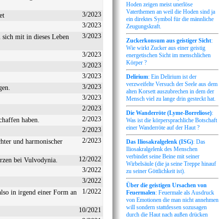
Hoden zeigen meist unerlöse
Vaterthemen an weil die Hoden sind ja
3/2023
et
ein direktes Symbol für die männliche
3/2023
Zeugungskraft.
3/2023
 sich mit in dieses Leben
Zuckerkonsum aus geistiger Sicht
:
Wie wirkt Zucker aus einer geistig
3/2023
energetischen Sicht im menschlichen
Körper ?
3/2023
3/2023
Delirium
: Ein Delirium ist der
verzweifelte Versuch der Seele aus dem
3/2023
gen.
alten Korsett auszubrechen in dem der
3/2023
Mensch viel zu lange drin gesteckt hat.
2/2023
Die Wanderröte (Lyme-Borreliose)
:
2/2023
chaffen haben.
Was ist die körpersprachliche Botschaft
einer Wanderröte auf der Haut ?
2/2023
2/2023
chter und harmonischer
Das Iliosakralgelenk (ISG)
: Das
Iliosakralgelenk des Menschen
verbindet seine Beine mit seiner
12/2022
rzen bei Vulvodynia.
Wirbelsäule (die ja seine Treppe hinauf
3/2022
zu seiner Göttlichkeit ist).
3/2022
Über die geistigen Ursachen von
1/2022
also in irgend einer Form an
Feuermalen
: Feuermale als Ausdruck
von Emotionen die man nicht annehmen
will sondern stattdessen sozusagen
10/2021
durch die Haut nach außen drücken