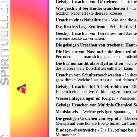
Geistige Ursachen von Gürtelrose
- Gürtelros
Was geschieht bei Kinderkrankheiten ?
- Ei
letztlich Nebeneffekte dieses Prozesses.
Ursachen eines Nabelbruchs
- Was sind die g
Das Restless Legs Syndrom
- Beim Restless-L
Geistige Ursachen von Borreliose und Zecke
wie eine Zecke zu verhalten.
Die geistigen Ursachen von trockener Haut
-
Die Ursache von Nasennebenhöhlenentzün
Personen denen man sich gegenüber ohnmächtig
Die kraniomandibuläre Dysfunktion
- Kiefe
des Kiefers viele Botschaften enthalten kann.
Ursachen von Schulterbeschwerden
- In die
ganz direkt: Welche Last trägst du auf deinen 
Geistige Ursachen bei Achselproblemen
- Die
Habe ich eine positive Verbindung zu ihnen, seh
Wassereinlagerungen im Körper
- Wasserein
Geistige Ursachen von Multiple Chemical Se
Meniskusriss
- Welche geistigen Spannungen 
Die geistigen Ursachen von Syphilis
- Bei der
Mensch auf eine höhere Ebene hinauf zu trans
Bindegewebsschwäche
- Die Hauptfrage bei 
Mitmeschen ?