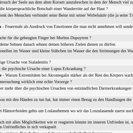
Versuch der Seele aus dem alten Korsett auszubrechen in dem der Mensch viel zu
die körpersprachliche Botschaft einer Wanderröte auf der Haut ?
lenk des Menschen verbindet seine Beine mit seiner Wirbelsäule (die ja seine T
n
- Feuermale als Ausdruck von Emotionen die man nicht annehmen will sonder
sache für die gebeugten Finger bei Morbus Dupuytren ?
eine Sehnen danach sehnen deinen höheren Zielen dienen zu dürfen.
onellen im Wasser sind kleine Stäbchen im Wasser die den Strömungen des Was
tige Ursache von Sialadenitis ?
t die psychische Ursache einer Lupus Erkrankung ?
e
- Warum Extremitäten bei Akromegalie stärker als der Rest des Körpers wach
ntersuchung wirklich eine echte Vorsorge ?
er mehr über die psychischen Ursachen von entzündlichen Darmerkrankungen 
was mit den Händen zu tun hat, hat immer einen Bezug zu den Handlungen die 
i Hämorrhoiden gehts um Loslassthemen wo wir das Loszulassende zuerst noch 
h mit allen Möglichkeiten wie er reagieren könnte im inneren Unfrieden ist, 
 Unfriedliches in sich verkapselt.