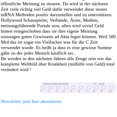
öffentliche Meinung zu steuern. Da wird in der nächsten
Zeit viele richtig viel Geld dafür verwendet diese neuen
mRNA Methoden positiv darzustellen und zu unterstützen.
Hollywood Schauspieler, Verbände, Ärzte, Medien,
meinungsführende Portale usw, allen wird soviel Geld
hinten reingeschoben dass sie ihre eigene Meinung
sozusagen guten Gewissens ad Akta legen können. Weil 500
Mrd das ist sogar ein Vielfaches was für die C Zeit
verwendet wurde. Es heißt ja dass es eine gewisse Summe
gäbe zu der jeder Mensch käuflich sei..
Ihr werden in den nächsten Jahren alle Zeuge sein wie das
komplette Weltbild über Krankheit (mithilfe von Geld) total
verändert wird !
Diesen Artikel bewerten:
10 = super
1
2
3
4
5
6
7
8
9
10
Newsletter jetzt hier abonnieren