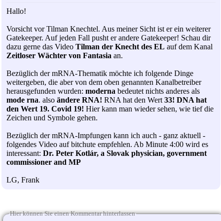
Hallo!
Vorsicht vor Tilman Knechtel. Aus meiner Sicht ist er ein weiterer
Gatekeeper. Auf jeden Fall pusht er andere Gatekeeper! Schau dir
dazu gerne das Video
Tilman der Knecht des EL
auf dem Kanal
Zeitloser Wächter von Fantasia
an.
Bezüglich der mRNA-Thematik möchte ich folgende Dinge
weitergeben, die aber von dem oben genannten Kanalbetreiber
herausgefunden wurden:
moderna
bedeutet nichts anderes als
mode rna
. also
ändere RNA!
RNA hat den Wert
33!
DNA hat
den Wert 19. Covid 19!
Hier kann man wieder sehen, wie tief die
Zeichen und Symbole gehen.
Bezüglich der mRNA-Impfungen kann ich auch - ganz aktuell -
folgendes Video auf bitchute empfehlen. Ab Minute 4:00 wird es
interessant:
Dr. Peter Kotlár, a Slovak physician, government
commissioner and MP
LG, Frank
Hier können Sie einen Kommentar hinterlassen