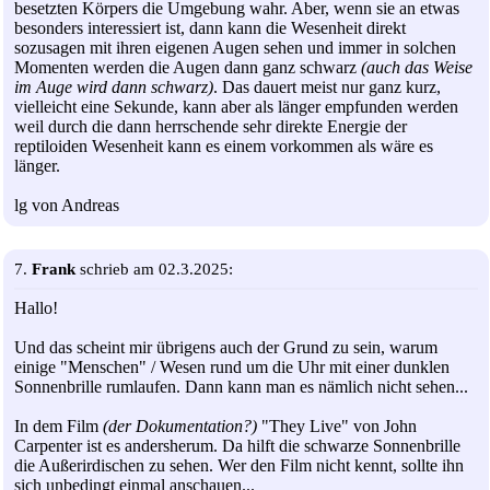
besetzten Körpers die Umgebung wahr. Aber, wenn sie an etwas
besonders interessiert ist, dann kann die Wesenheit direkt
sozusagen mit ihren eigenen Augen sehen und immer in solchen
Momenten werden die Augen dann ganz schwarz
(auch das Weise
im Auge wird dann schwarz)
. Das dauert meist nur ganz kurz,
vielleicht eine Sekunde, kann aber als länger empfunden werden
weil durch die dann herrschende sehr direkte Energie der
reptiloiden Wesenheit kann es einem vorkommen als wäre es
länger.
lg von Andreas
7.
Frank
schrieb am 02.3.2025:
Hallo!
Und das scheint mir übrigens auch der Grund zu sein, warum
einige "Menschen" / Wesen rund um die Uhr mit einer dunklen
Sonnenbrille rumlaufen. Dann kann man es nämlich nicht sehen...
In dem Film
(der Dokumentation?)
"They Live" von John
Carpenter ist es andersherum. Da hilft die schwarze Sonnenbrille
die Außerirdischen zu sehen. Wer den Film nicht kennt, sollte ihn
sich unbedingt einmal anschauen...