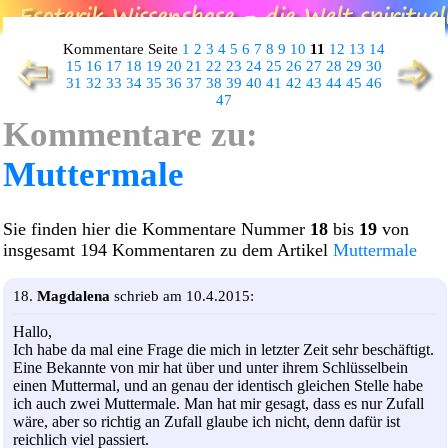
Kommentare Seite
1
2
3
4
5
6
7
8
9
10
11
12
13
14
15
16
17
18
19
20
21
22
23
24
25
26
27
28
29
30
31
32
33
34
35
36
37
38
39
40
41
42
43
44
45
46
47
Kommentare zu:
Muttermale
Sie finden hier die Kommentare Nummer
18
bis
19
von
insgesamt 194 Kommentaren zu dem Artikel
Muttermale
18.
Magdalena
schrieb am 10.4.2015:
Hallo,
Ich habe da mal eine Frage die mich in letzter Zeit sehr beschäftigt.
Eine Bekannte von mir hat über und unter ihrem Schlüsselbein
einen Muttermal, und an genau der identisch gleichen Stelle habe
ich auch zwei Muttermale. Man hat mir gesagt, dass es nur Zufall
wäre, aber so richtig an Zufall glaube ich nicht, denn dafür ist
reichlich viel passiert.