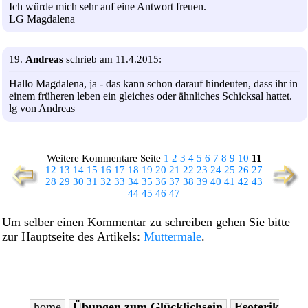
Ich würde mich sehr auf eine Antwort freuen.
LG Magdalena
19.
Andreas
schrieb am 11.4.2015:
Hallo Magdalena, ja - das kann schon darauf hindeuten, dass ihr in
einem früheren leben ein gleiches oder ähnliches Schicksal hattet.
lg von Andreas
Weitere Kommentare Seite
1
2
3
4
5
6
7
8
9
10
11
12
13
14
15
16
17
18
19
20
21
22
23
24
25
26
27
28
29
30
31
32
33
34
35
36
37
38
39
40
41
42
43
44
45
46
47
Um selber einen Kommentar zu schreiben gehen Sie bitte
zur Hauptseite des Artikels:
Muttermale
.
home
Übungen zum Glücklichsein
Esoterik