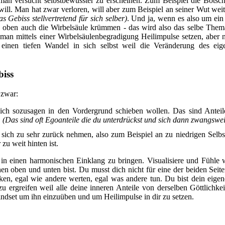
s man versucht selbstbewusster zu erscheinen. Zum Beispiel die Bots
 will. Man hat zwar verloren, will aber zum Beispiel an seiner Wut wei
as Gebiss stellvertretend für sich selber)
. Und ja, wenn es also um e
oben auch die Wirbelsäule krümmen - das wird also das selbe Thema 
an mittels einer Wirbelsäulenbegradigung Heilimpulse setzen, aber n
einen tiefen Wandel in sich selbst weil die Veränderung des eige
biss
 zwar:
 sich sozusagen in den Vordergrund schieben wollen. Das sind Antei
.
(Das sind oft Egoanteile die du unterdrückst und sich dann zwangswe
e sich zu sehr zurück nehmen, also zum Beispiel an zu niedrigen Sel
zu weit hinten ist.
e in einen harmonischen Einklang zu bringen. Visualisiere und Fühl
en oben und unten bist. Du musst dich nicht für eine der beiden Seiten
n, egal wie andere werten, egal was andere tun. Du bist dein eigene
 zu ergreifen weil alle deine inneren Anteile von derselben Göttlichke
dset um ihn einzuüben und um Heilimpulse in dir zu setzen.