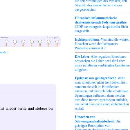
die den Strömungen des Wassers, den
Strudeln des menschlichen Lebens
ausgesetzt sind.
Chronisch inflammatorische
demyelinisierende Polyneuropathie
:
CIDP aus energetisch spiritueller Sicht
dargestellt
werten:
10 = super
Ischiasprobleme
: Was sind die wahren
Ursachen wenn der Ischiasnerv
4
5
6
7
8
9
10
Probleme verursacht ?
penden
.
Die Leber
: Alle negativen Emotionen
schwächen die Leber, weil die Leber
muss mit diesen verdrängten Emotionen
umgehen.
Epilepsie aus geistiger Sicht
: Wenn
man Emotionen nicht frei fließen lässt,
sondern sie sich im Kopfdenken
anstauen und dadurch hohe emotionale
Spannungen aufbauen, dann werden
sich diese immer irgendwann entladen,
das nennt man dann einen epileptischen
st wieder lerne und stöbere bei
Anfall.
Ursachen von
Schwangerschaftsübelkeit
: Die
geistigen Botschaften von