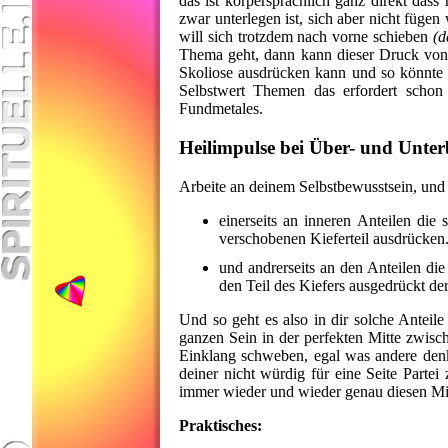
das ist körpersprachlich ganz direkt das
zwar unterlegen ist, sich aber nicht fügen
will sich trotzdem nach vorne schieben
(d
Thema geht, dann kann dieser Druck von 
Skoliose ausdrücken kann und so könnte m
Selbstwert Themen das erfordert schon 
Fundmetales.
Heilimpulse bei Über- und Unter
Arbeite an deinem Selbstbewusstsein, und
einerseits an inneren Anteilen die
verschobenen Kieferteil ausdrücken
und andrerseits an den Anteilen di
den Teil des Kiefers ausgedrückt der 
Und so geht es also in dir solche Anteil
ganzen Sein in der perfekten Mitte zwisch
Einklang schweben, egal was andere denke
deiner nicht würdig für eine Seite Partei
immer wieder und wieder genau diesen Min
Praktisches: