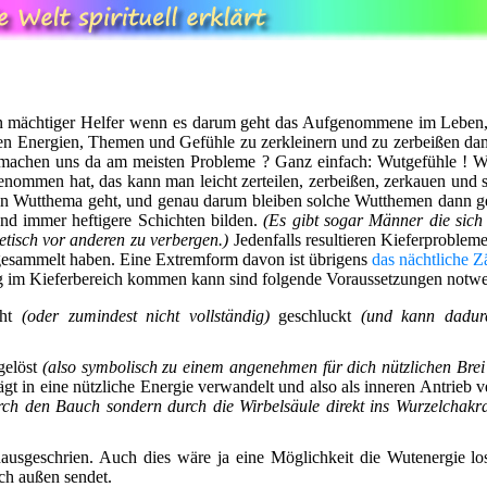
ein mächtiger Helfer wenn es darum geht das Aufgenommene im Leben,
n Energien, Themen und Gefühle zu zerkleinern und zu zerbeißen damit
 machen uns da am meisten Probleme ? Ganz einfach: Wutgefühle !
ommen hat, das kann man leicht zerteilen, zerbeißen, zerkauen und 
in Wutthema geht, und genau darum bleiben solche Wutthemen dann g
nd immer heftigere Schichten bilden.
(Es gibt sogar Männer die sich
etisch vor anderen zu verbergen.)
Jedenfalls resultieren Kieferprobleme
gesammelt haben. Eine Extremform davon ist übrigens
das nächtliche 
 im Kieferbereich kommen kann sind folgende Voraussetzungen notwe
cht
(oder zumindest nicht vollständig)
geschluckt
(und kann dadur
gelöst
(also symbolisch zu einem angenehmen für dich nützlichen Brei
ägt in eine nützliche Energie verwandelt und also als inneren Antrieb
urch den Bauch sondern durch die Wirbelsäule direkt ins Wurzelchakra
nausgeschrien. Auch dies wäre ja eine Möglichkeit die Wutenergie l
ch außen sendet.