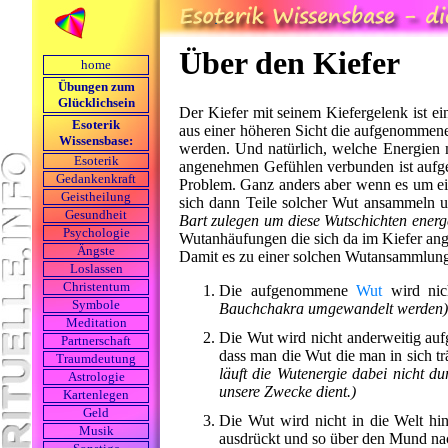
Über den Kiefer
home
Übungen zum
Glücklichsein
Der Kiefer mit seinem Kiefergelenk ist 
Esoterik
aus einer höheren Sicht die aufgenommene
Wissensbase:
werden. Und natürlich, welche Energien
Esoterik
angenehmen Gefühlen verbunden ist aufgen
Gedankenkraft
Problem. Ganz anders aber wenn es um e
Geistheilung
sich dann Teile solcher Wut ansammeln u
Gesundheit
Bart zulegen um diese Wutschichten energ
Psychologie
Wutanhäufungen die sich da im Kiefer an
Ängste
Damit es zu einer solchen Wutansammlung
Loslassen
Christentum
Die aufgenommene
Wut
wird ni
Symbole
Bauchchakra umgewandelt werden)
Meditation
Die Wut wird nicht anderweitig auf
Partnerschaft
dass man die Wut die man in sich tr
Traumdeutung
läuft die Wutenergie dabei nicht d
Astrologie
unsere Zwecke dient.)
Kartenlegen
Geld
Die Wut wird nicht in die Welt hi
Musik
ausdrückt und so über den Mund na