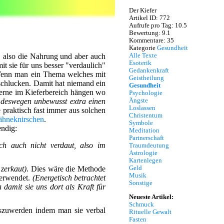
Der Kiefer
Artikel ID: 772
Aufrufe pro Tag: 10.5
Bewertung: 9.1
Kommentare: 35
Kategorie
Gesundheit
Alle Texte
 also die Nahrung und aber auch
Esoterik
 sie für uns besser "verdaulich"
Gedankenkraft
 Wenn man ein Thema welches mit
Geistheilung
schlucken. Damit hat niemand ein
Gesundheit
erne im Kieferbereich hängen wo
Psychologie
Ängste
 deswegen unbewusst extra einen
Loslassen
 praktisch fast immer aus solchen
Christentum
Zähneknirschen
.
Symbole
ndig:
Meditation
Partnerschaft
ch auch nicht verdaut, also im
Traumdeutung
Astrologie
Kartenlegen
Geld
 zerkaut)
. Dies wäre die Methode
Musik
 verwendet.
(Energetisch betrachtet
Sonstige
 damit sie uns dort als Kraft für
Neueste Artikel:
Schmuck
oszuwerden indem man sie verbal
Rituelle Gewalt
Fasten