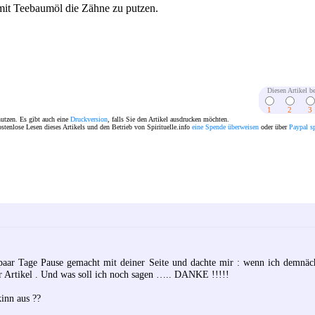
mit Teebaumöl die Zähne zu putzen.
Diesen Artikel be
1
2
3
nutzen. Es gibt auch eine
Druckversion
, falls Sie den Artikel ausdrucken möchten.
ostenlose Lesen dieses Artikels und den Betrieb von Spirituelle.info
eine Spende überweisen
oder über
Paypal s
paar Tage Pause gemacht mit deiner Seite und dachte mir : wenn ich demnäch
er Artikel . Und was soll ich noch sagen ….. DANKE !!!!!
kinn aus ??