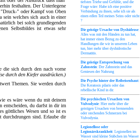
chaft oder der Ausdruck dass man
tiefsten Triebe und Gefühle, und die
terhin festhalten. Der Unterlegene
Frage wäre: Habe ich eine positive
in "Druck-" oder Kampf von Oben
Verbindung zu ihnen, sehe ich sie als
einen edlen Teil meines Seins oder nicht
sein welches sich auch in einer
?
atürlich bei solch grundlegenden
nen Selbstbildes ist etwas sehr
Die geistige Ursache von Dyshidrose
:
Alles was mit den Händen zu tun hat,
hat immer einen Bezug zu den
Handlungen die wir in unserem Leben
tun, hier mehr über dyshidrotische
Dermatitis.
Die geistige Entsprechung von
Zahnstein
: Der Zahnstein und das
le die sich durch den nach vorne
Geniesen der Nahrung
ise durch den Kiefer ausdrücken.)
Die Psyche hinter der Reibeisenhaut
:
bstwert Themen. Sie werden durch
Die Keratosis pilaris oder das
rebellische Kind in dir.
Die psychischen Ursachen von
e wie es wäre wenn du mit deinem
Vulvodynie
: Hier mehr über die
 entscheiden, du darfst in dir im
geistigen Ursachen von brennenden
s göttliches Wesen und so ist es
oder stechenden Schmerzen bei
it durchdrungen sind. Erlaube dir
Vulvodynia.
Legionellose oder
Legionärskrankheit
: Legionellen im
Wasser sind kleine Stäbchen im Wasser