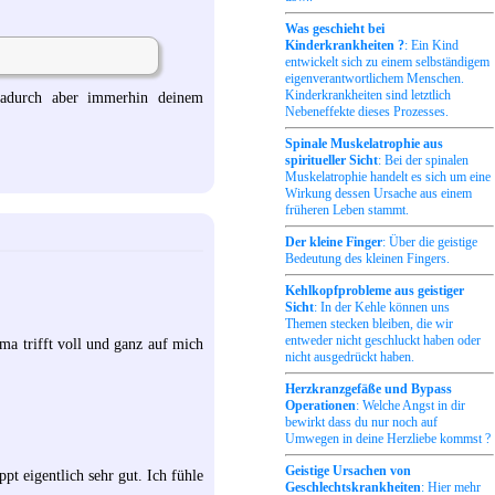
Was geschieht bei
Kinderkrankheiten ?
: Ein Kind
entwickelt sich zu einem selbständigem
eigenverantwortlichem Menschen.
Kinderkrankheiten sind letztlich
 dadurch aber immerhin deinem
Nebeneffekte dieses Prozesses.
Spinale Muskelatrophie aus
spiritueller Sicht
: Bei der spinalen
Muskelatrophie handelt es sich um eine
Wirkung dessen Ursache aus einem
früheren Leben stammt.
Der kleine Finger
: Über die geistige
Bedeutung des kleinen Fingers.
Kehlkopfprobleme aus geistiger
Sicht
: In der Kehle können uns
Themen stecken bleiben, die wir
entweder nicht geschluckt haben oder
ema trifft voll und ganz auf mich
nicht ausgedrückt haben.
Herzkranzgefäße und Bypass
Operationen
: Welche Angst in dir
bewirkt dass du nur noch auf
Umwegen in deine Herzliebe kommst ?
Geistige Ursachen von
pt eigentlich sehr gut. Ich fühle
Geschlechtskrankheiten
: Hier mehr