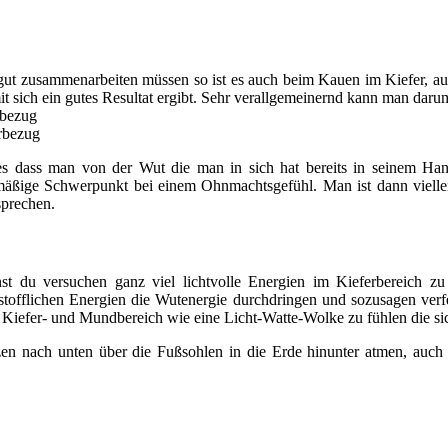
 gut zusammenarbeiten müssen so ist es auch beim Kauen im Kiefer, a
 sich ein gutes Resultat ergibt. Sehr verallgemeinernd kann man daru
rbezug
rbezug
dies dass man von der Wut die man in sich hat bereits in seinem Hand
ßige Schwerpunkt bei einem Ohnmachtsgefühl. Man ist dann vielleic
prechen.
t du versuchen ganz viel lichtvolle Energien im Kieferbereich zu 
instofflichen Energien die Wutenergie durchdringen und sozusagen ver
 Kiefer- und Mundbereich wie eine Licht-Watte-Wolke zu fühlen die si
en nach unten über die Fußsohlen in die Erde hinunter atmen, auch