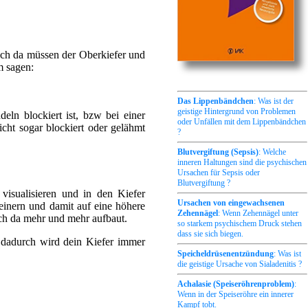
uch da müssen der Oberkiefer und
m sagen:
Das Lippenbändchen
: Was ist der
geistige Hintergrund von Problemen
eln blockiert ist, bzw bei einer
oder Unfällen mit dem Lippenbändchen
ht sogar blockiert oder gelähmt
?
Blutvergiftung (Sepsis)
: Welche
inneren Haltungen sind die psychischen
Ursachen für Sepsis oder
Blutvergiftung ?
visualisieren und in den Kiefer
Ursachen von eingewachsenen
feinern und damit auf eine höhere
Zehennägel
: Wenn Zehennägel unter
ch da mehr und mehr aufbaut.
so starkem psychischem Druck stehen
dass sie sich biegen.
 dadurch wird dein Kiefer immer
Speicheldrüsenentzündung
: Was ist
die geistige Ursache von Sialadenitis ?
Achalasie (Speiseröhrenproblem)
:
Wenn in der Speiseröhre ein innerer
Kampf tobt.