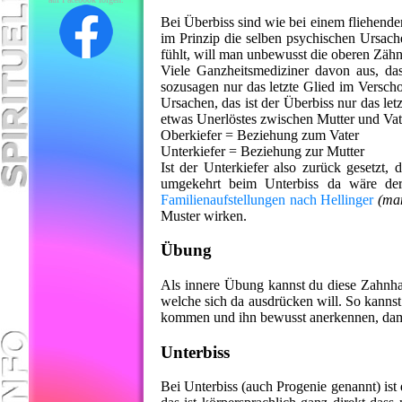
Bei Überbiss sind wie bei einem fliehend
im Prinzip die selben psychischen Ursach
fühlt, will man unbewusst die oberen Zäh
Viele Ganzheitsmediziner davon aus, das
sozusagen nur das letzte Glied im Verscho
Ursachen, das ist der Überbiss nur das let
etwas Unerlöstes zwischen Mutter und Vate
Oberkiefer = Beziehung zum Vater
Unterkiefer = Beziehung zur Mutter
Ist der Unterkiefer also zurück gesetzt
umgekehrt beim Unterbiss da wäre der
Familienaufstellungen nach Hellinger
(man
Muster wirken.
Übung
Als innere Übung kannst du diese Zahnhalt
welche sich da ausdrücken will. So kanns
kommen und ihn bewusst anerkennen, dami
Unterbiss
Bei Unterbiss (auch Progenie genannt) is