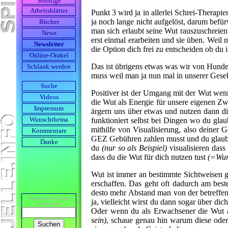
Sonstige
Arbeits­blätter
Punkt 3 wird ja in allerlei Schrei-Therap
ja noch lange nicht aufgelöst, darum befür
Bücher
man sich erlaubt seine Wut rauszuschreie
News
erst einmal erarbeiten und sie üben. Weil 
Newsletter
die Option dich frei zu entscheiden ob du
Online-Orakel
Das ist übrigens etwas was wir von Hunden 
Schlank werden
muss weil man ja nun mal in unserer Gesell
Suche
Positiver ist der Umgang mit der Wut wenn
Videos
die Wut als Energie für unsere eigenen Zw
Impressum
ärgern uns über etwas und nutzen dann di
funktioniert selbst bei Dingen wo du gla
Wunschthema
mithilfe von Visualisierung, also deiner 
Kommentare
GEZ Gebühren zahlen musst und du glaubst 
Danke
du
(nur so als Beispiel)
visualisieren dass
dass du die Wut für dich nutzen tust
(=Wur
Wut ist immer an bestimmte Sichtweisen g
erschaffen. Das geht oft dadurch am best
desto mehr Abstand man von der betreffend
Webseite mit Google
ja, vielleicht wirst du dann sogar über d
durch­suchen:
Oder wenn du als Erwachsener die Wut a
sein)
, schaue genau hin warum diese oder