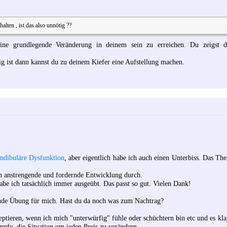
halten , ist das also unnötig ??
eine grundlegende Veränderung in deinem sein zu erreichen. Du zeigst
mig ist dann kannst du zu deinem Kiefer eine Aufstellung machen.
ndibuläre Dysfunktion
, aber eigentlich habe ich auch einen Unterbiss. Das Th
ch anstrengende und fordernde Entwicklung durch.
abe ich tatsächlich immer ausgeübt. Das passt so gut. Vielen Dank!
ende Übung für mich. Hast du da noch was zum Nachtrag?
eptieren, wenn ich mich "unterwürfig" fühle oder schüchtern bin etc und es klap
mpfe, die Situation um jeden Preis zu verändern.