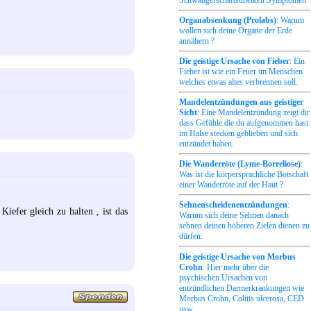
Schwangerschaftsübelkeit Symptomen
Organabsenkung (Prolabs)
: Warum
wollen sich deine Organe der Erde
annähern ?
Die geistige Ursache von Fieber
: Ein
Fieber ist wie ein Feuer im Menschen
welches etwas altes verbrennen soll.
Mandelentzündungen aus geistiger
Sicht
: Eine Mandelentzündung zeigt dir
dass Gefühle die du aufgenommen hast
im Halse stecken geblieben und sich
entzündet haben.
Die Wanderröte (Lyme-Borreliose)
:
Was ist die körpersprachliche Botschaft
einer Wanderröte auf der Haut ?
Sehnenscheidenentzündungen
:
iefer gleich zu halten , ist das
Warum sich deine Sehnen danach
sehnen deinen höheren Zielen dienen zu
dürfen.
Die geistige Ursache von Morbus
Crohn
: Hier mehr über die
psychischen Ursachen von
entzündlichen Darmerkrankungen wie
Morbus Crohn, Colitis ulcerosa, CED
usw..