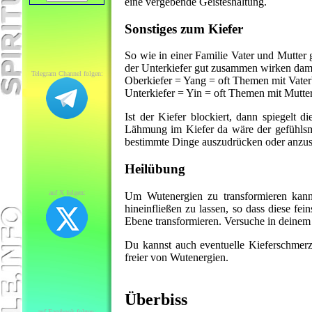
eine vergebende Geisteshaltung.
Sonstiges zum Kiefer
So wie in einer Familie Vater und Mutter
der Unterkiefer gut zusammen wirken damit
Telegram Channel folgen:
Oberkiefer = Yang = oft Themen mit Vate
Unterkiefer = Yin = oft Themen mit Mutte
Ist der Kiefer blockiert, dann spiegelt 
Lähmung im Kiefer da wäre der gefühlsmä
bestimmte Dinge auszudrücken oder anzus
Heilübung
auf X folgen:
Um Wutenergien zu transformieren kanns
hineinfließen zu lassen, so dass diese fe
Ebene transformieren. Versuche in deinem
Du kannst auch eventuelle Kieferschmerz
freier von Wutenergien.
Überbiss
auf Facebook folgen: