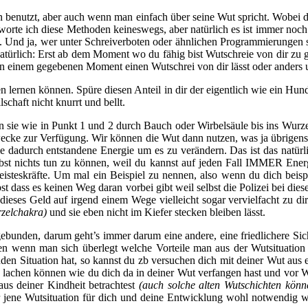
ien benutzt, aber auch wenn man einfach über seine Wut spricht. Wobei
worte ich diese Methoden keineswegs, aber natürlich es ist immer noch 
n. Und ja, wer unter Schreiverboten oder ähnlichen Programmierungen 
natürlich: Erst ab dem Moment wo du fähig bist Wutschreie von dir zu g
 in einem gegebenen Moment einen Wutschrei von dir lässt oder anders
lernen können. Spüre diesen Anteil in dir der eigentlich wie ein Hund 
schaft nicht knurrt und bellt.
 sie wie in Punkt 1 und 2 durch Bauch oder Wirbelsäule bis ins Wurzel
ecke zur Verfügung. Wir können die Wut dann nutzen, was ja übrigens 
e dadurch entstandene Energie um es zu verändern. Das ist das natürl
ubst nichts tun zu können, weil du kannst auf jeden Fall IMMER Ener
Geisteskräfte. Um mal ein Beispiel zu nennen, also wenn du dich beisp
dass es keinen Weg daran vorbei gibt weil selbst die Polizei bei diese
 dieses Geld auf irgend einem Wege vielleicht sogar vervielfacht zu di
zelchakra)
und sie eben nicht im Kiefer stecken bleiben lässt.
ebunden, darum geht’s immer darum eine andere, eine friedlichere Si
en wenn man sich überlegt welche Vorteile man aus der Wutsituation
en Situation hat, so kannst du zb versuchen dich mit deiner Wut aus e
ich lachen können wie du dich da in deiner Wut verfangen hast und vor 
us deiner Kindheit betrachtest
(auch solche alten Wutschichten könn
 jene Wutsituation für dich und deine Entwicklung wohl notwendig wa