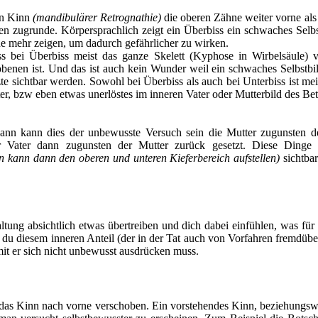
en Kinn
(mandibulärer Retrognathie)
die oberen Zähne weiter vorne als
en zugrunde. Körpersprachlich zeigt ein Überbiss ein schwaches Selb
ne mehr zeigen, um dadurch gefährlicher zu wirken.
s bei Überbiss meist das ganze Skelett (Kyphose in Wirbelsäule) v
benen ist. Und das ist auch kein Wunder weil ein schwaches Selbstbil
zte sichtbar werden. Sowohl bei Überbiss als auch bei Unterbiss ist me
r, bzw eben etwas unerlöstes im inneren Vater oder Mutterbild des Bet
, dann kann dies der unbewusste Versuch sein die Mutter zugunsten 
 Vater dann zugunsten der Mutter zurück gesetzt. Diese Dinge 
 kann dann den oberen und unteren Kieferbereich aufstellen)
sichtbar
ung absichtlich etwas übertreiben und dich dabei einfühlen, was für ei
t du diesem inneren Anteil (der in der Tat auch von Vorfahren fremdü
t er sich nicht unbewusst ausdrücken muss.
t das Kinn nach vorne verschoben. Ein vorstehendes Kinn, beziehungsw