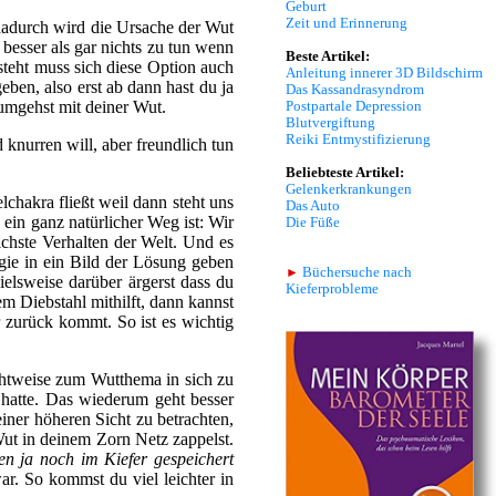
Geburt
Zeit und Erinnerung
 dadurch wird die Ursache der Wut
besser als gar nichts zu tun wenn
Beste Artikel:
steht muss sich diese Option auch
Anleitung innerer 3D Bildschirm
eben, also erst ab dann hast du ja
Das Kassandrasyndrom
 umgehst mit deiner Wut.
Postpartale Depression
Blutvergiftung
Reiki Entmystifizierung
knurren will, aber freundlich tun
Beliebteste Artikel:
Gelenkerkrankungen
chakra fließt weil dann steht uns
Das Auto
ein ganz natürlicher Weg ist: Wir
Die Füße
ichste Verhalten der Welt. Und es
gie in ein Bild der Lösung geben
►
Büchersuche nach
ielsweise darüber ärgerst dass du
Kieferprobleme
m Diebstahl mithilft, dann kannst
r zurück kommt. So ist es wichtig
chtweise zum Wutthema in sich zu
 hatte. Das wiederum geht besser
iner höheren Sicht zu betrachten,
Wut in deinem Zorn Netz zappelst.
en ja noch im Kiefer gespeichert
r. So kommst du viel leichter in