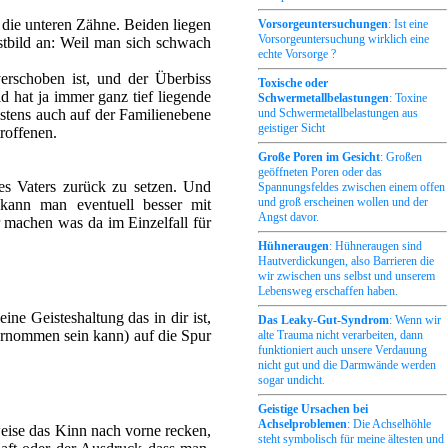
 die unteren Zähne. Beiden liegen
Vorsorgeuntersuchungen
: Ist eine
Vorsorgeuntersuchung wirklich eine
stbild an: Weil man sich schwach
echte Vorsorge ?
erschoben ist, und der Überbiss
Toxische oder
d hat ja immer ganz tief liegende
Schwermetallbelastungen
: Toxine
istens auch auf der Familienebene
und Schwermetallbelastungen aus
geistiger Sicht
roffenen.
Große Poren im Gesicht
: Großen
geöffneten Poren oder das
des Vaters zurück zu setzen. Und
Spannungsfeldes zwischen einem offen
und groß erscheinen wollen und der
kann man eventuell besser mit
Angst davor.
 machen was da im Einzelfall für
Hühneraugen
: Hühneraugen sind
Hautverdickungen, also Barrieren die
wir zwischen uns selbst und unserem
Lebensweg erschaffen haben.
ne Geisteshaltung das in dir ist,
Das Leaky-Gut-Syndrom
: Wenn wir
bernommen sein kann) auf die Spur
alte Trauma nicht verarbeiten, dann
funktioniert auch unsere Verdauung
nicht gut und die Darmwände werden
sogar undicht.
Geistige Ursachen bei
Achselproblemen
: Die Achselhöhle
eise das Kinn nach vorne recken,
steht symbolisch für meine ältesten und