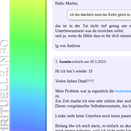
Hallo Marlen,
ich übe tätächlich meist das Kiefer gleich zu 
das ist in der Tat nicht tief genug um 
Unterbewusstsein was du erreichen willst.
und ja, wenn du fühlst dass es für dich stim
lg von Andreas
5.
Jasmin
schrieb am 30.3.2023:
Hi ich bin’s wieder :D
Vielen lieben Dank!!!!!
Mein Problem war ja eigentlich die
kranioma
zu.
Zur Zeit mache ich eine sehr schöne aber au
Dieses vorgetäuschte Selbstbewusstsein, das h
Leider steht beim Unterbiss noch keine pass
Bislang übe ich mich darin, es einfach zu akz
mich immer befreiter, weil ich nicht mehr kä